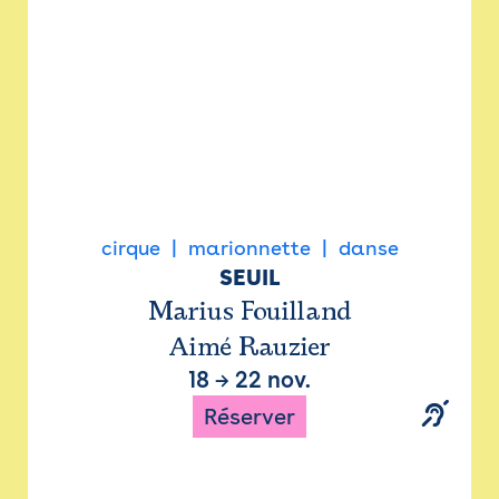
cirque
marionnette
danse
SEUIL
Marius Fouilland
Aimé Rauzier
18
→
22 nov.
Réserver