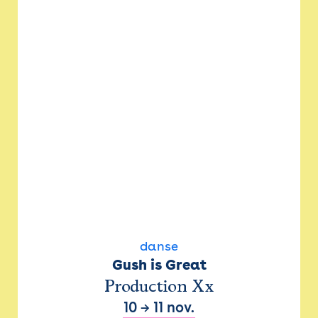
danse
Gush is Great
Production Xx
10
→
11 nov.