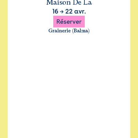
Maison De La
16
→
22 avr.
Réserver
Grainerie (Balma)