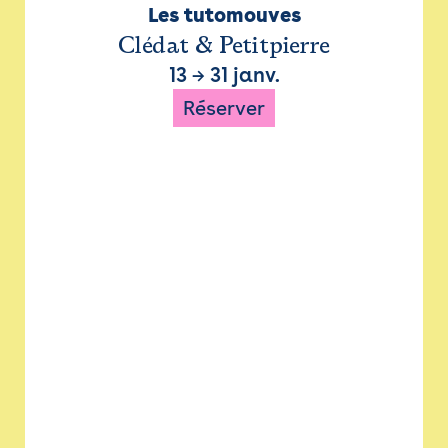
Les tutomouves
Clédat & Petitpierre
13
→
31 janv.
Réserver