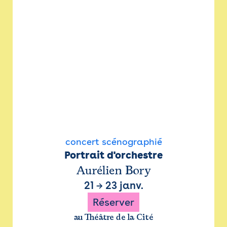
concert scénographié
Portrait d'orchestre
Aurélien Bory
21
→
23 janv.
Réserver
au Théâtre de la Cité