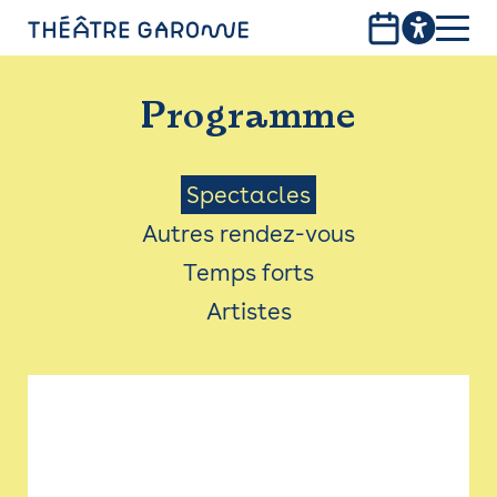
Aller
au
contenu
PROGRAMME
principal
Programme
INFOS PRATIQUES
AVEC LES PUBLICS
Menu
Spectacles
Autres rendez-vous
ACCESSIBILITÉ
Saison
Temps forts
LES PRODUCTIONS
Artistes
LE THÉÂTRE
Bistro
Billetterie