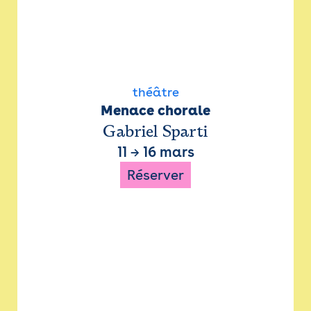
théâtre
Menace chorale
Gabriel Sparti
11
→
16 mars
Réserver