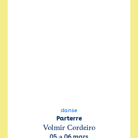
danse
Parterre
Volmir Cordeiro
05
→
06 mars