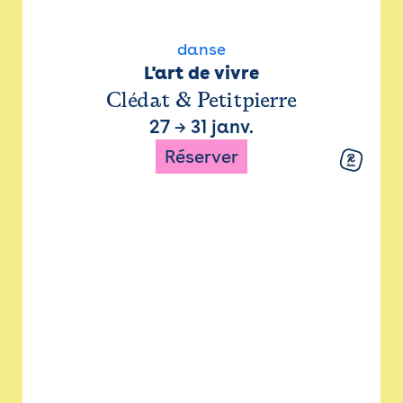
danse
L'art de vivre
Clédat & Petitpierre
27
→
31 janv.
Réserver