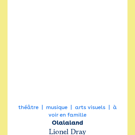
théâtre
musique
arts visuels
à
voir en famille
Olalaland
Lionel Dray