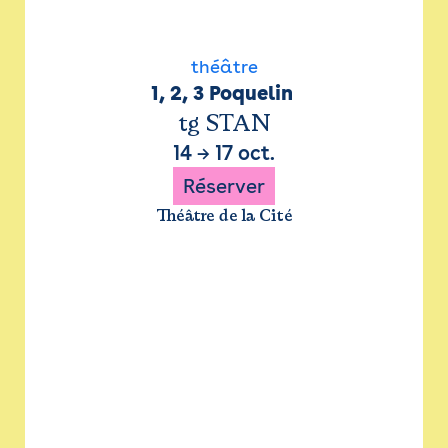
théâtre
1, 2, 3 Poquelin 
tg STAN
14
→
17 oct.
Réserver
Théâtre de la Cité