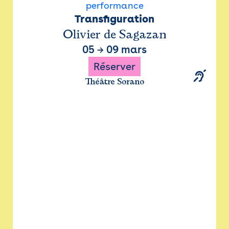
performance
Transfiguration
Olivier de Sagazan
05
→
09 mars
Réserver
Théâtre Sorano