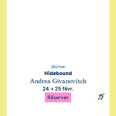
danse
Hidebound
Andrea Givanovitch
24
→
25 févr.
Réserver