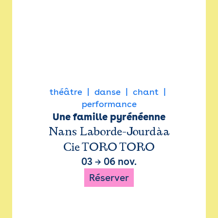
théâtre
danse
chant
performance
Une famille pyrénéenne
Nans Laborde-Jourdàa
Cie TORO TORO
03
→
06 nov.
Réserver