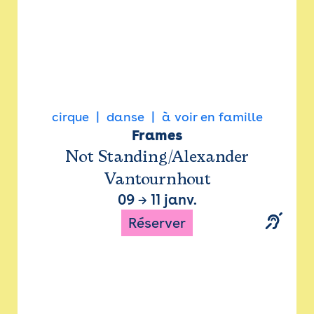
cirque
danse
à voir en famille
Frames
Not Standing/Alexander
Vantournhout
09
→
11 janv.
Réserver