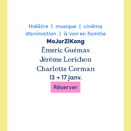
théâtre
musique
cinéma
d'animation
à voir en famille
MoJurZiKong
Émeric Guémas
Jérôme Lorichon
Charlotte Corman
13
→
17 janv.
Réserver