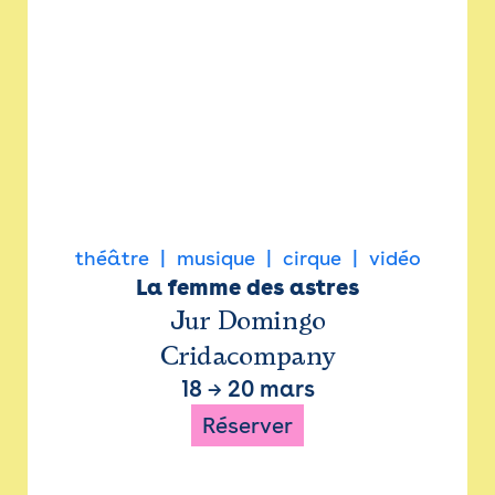
théâtre
musique
cirque
vidéo
La femme des astres
Jur Domingo
Cridacompany
18
→
20 mars
Réserver