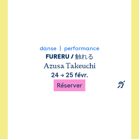
danse
performance
FURERU / 触れる
Azusa Takeuchi
24
→
25 févr.
Réserver