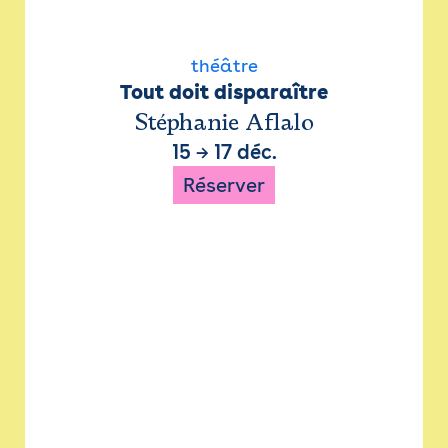
théâtre
Tout doit disparaître
Stéphanie Aflalo
15
→
17 déc.
Réserver