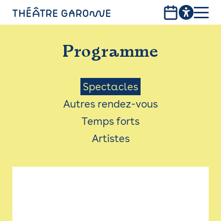
Aller
au
contenu
PROGRAMME
principal
Programme
INFOS PRATIQUES
AVEC LES PUBLICS
Menu
Spectacles
Autres rendez-vous
ACCESSIBILITÉ
Saison
Temps forts
LES PRODUCTIONS
Artistes
LE THÉÂTRE
Bistro
Billetterie