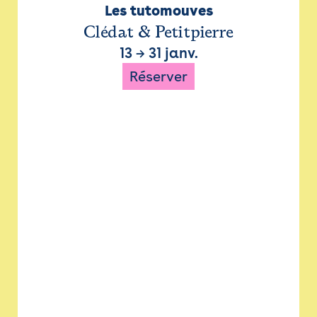
Les tutomouves
Clédat & Petitpierre
13
→
31 janv.
Réserver