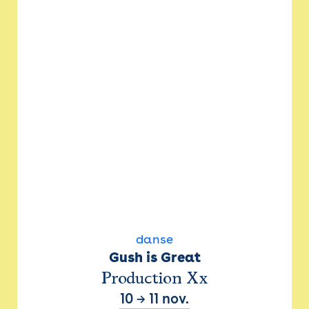
danse
Gush is Great
Production Xx
10
→
11 nov.