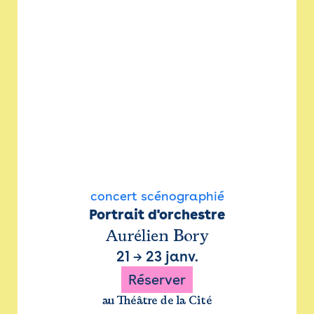
concert scénographié
Portrait d'orchestre
Aurélien Bory
21
→
23 janv.
Réserver
au Théâtre de la Cité