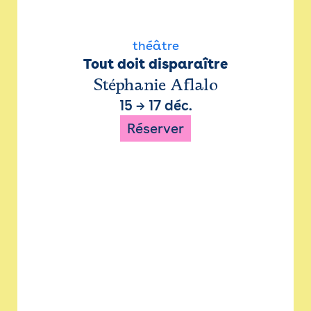
théâtre
Tout doit disparaître
Stéphanie Aflalo
15
→
17 déc.
Réserver