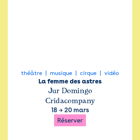
théâtre
musique
cirque
vidéo
La femme des astres
Jur Domingo
Cridacompany
18
→
20 mars
Réserver