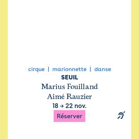
cirque
marionnette
danse
SEUIL
Marius Fouilland
Aimé Rauzier
18
→
22 nov.
Réserver