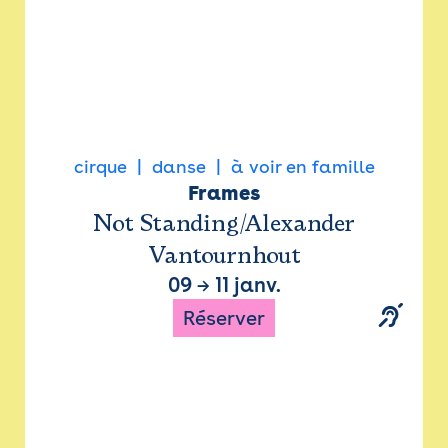
cirque
danse
à voir en famille
Frames
Not Standing/Alexander
Vantournhout
09
→
11 janv.
Réserver