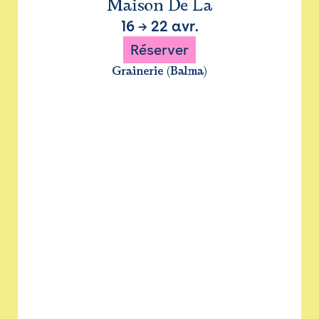
Maison De La
16
→
22 avr.
Réserver
Grainerie (Balma)