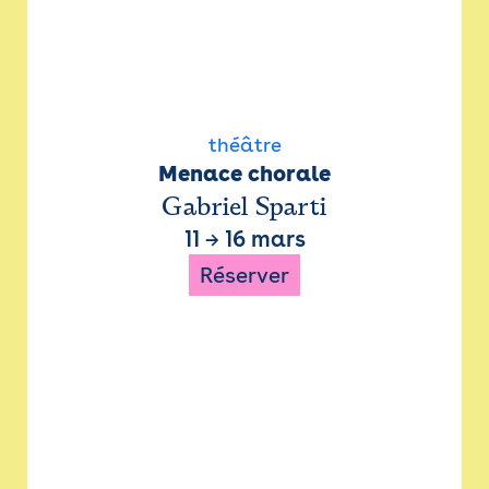
théâtre
Menace chorale
Gabriel Sparti
11
→
16 mars
Réserver