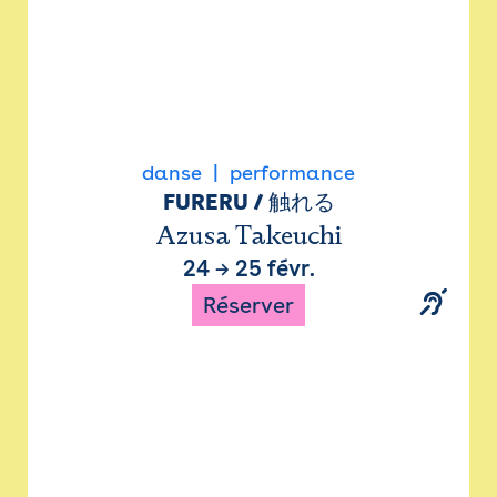
danse
performance
FURERU / 触れる
Azusa Takeuchi
24
→
25 févr.
Réserver