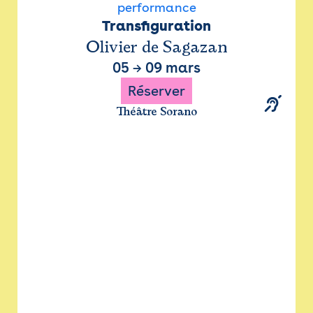
performance
Transfiguration
Olivier de Sagazan
05
→
09 mars
Réserver
Théâtre Sorano