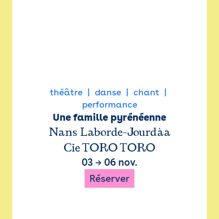
théâtre
danse
chant
performance
Une famille pyrénéenne
Nans Laborde-Jourdàa
Cie TORO TORO
03
→
06 nov.
Réserver