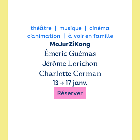
théâtre
musique
cinéma
d'animation
à voir en famille
MoJurZiKong
Émeric Guémas
Jérôme Lorichon
Charlotte Corman
13
→
17 janv.
Réserver