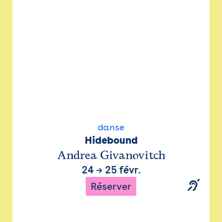
danse
Hidebound
Andrea Givanovitch
24
→
25 févr.
Réserver