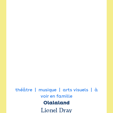
théâtre
musique
arts visuels
à
voir en famille
Olalaland
Lionel Dray