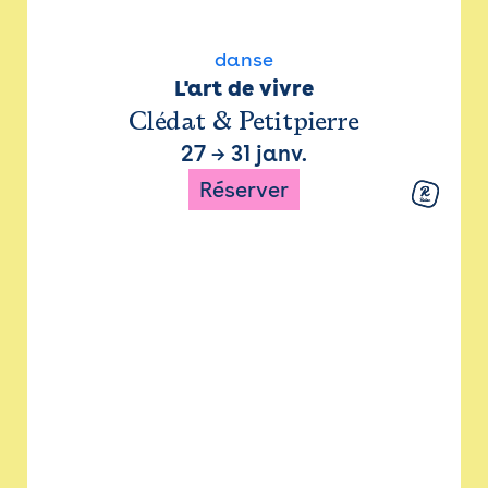
danse
L'art de vivre
Clédat & Petitpierre
27
→
31 janv.
Réserver