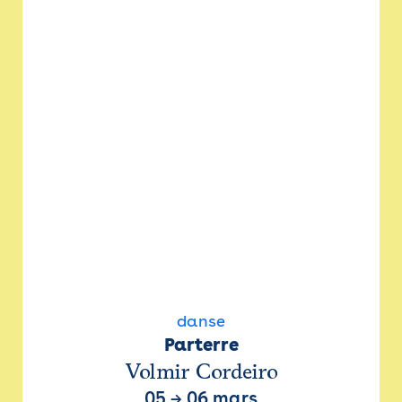
danse
Parterre
Volmir Cordeiro
05
→
06 mars