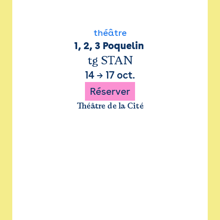
théâtre
1, 2, 3 Poquelin 
tg STAN
14
→
17 oct.
Réserver
Théâtre de la Cité