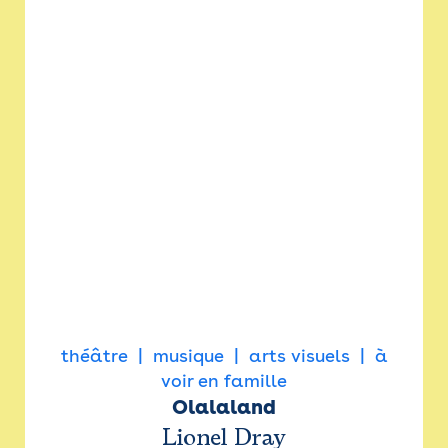
théâtre
musique
arts visuels
à
voir en famille
Olalaland
Lionel Dray