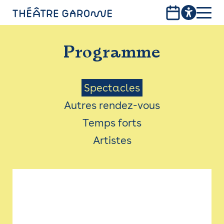
Aller
au
contenu
PROGRAMME
principal
Programme
INFOS PRATIQUES
AVEC LES PUBLICS
Menu
Spectacles
Autres rendez-vous
ACCESSIBILITÉ
Saison
Temps forts
LES PRODUCTIONS
Artistes
LE THÉÂTRE
Bistro
Billetterie