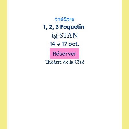
théâtre
1, 2, 3 Poquelin 
tg STAN
14
→
17 oct.
Réserver
Théâtre de la Cité