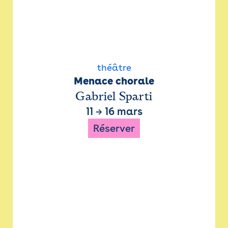
théâtre
Menace chorale
Gabriel Sparti
11
→
16 mars
Réserver