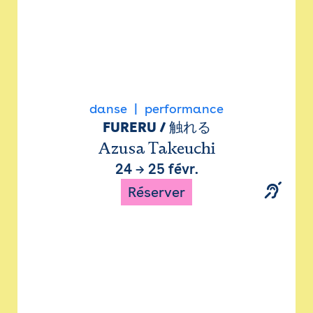
danse
performance
FURERU / 触れる
Azusa Takeuchi
24
→
25 févr.
Réserver