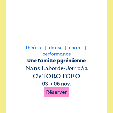
théâtre
danse
chant
performance
Une famille pyrénéenne
Nans Laborde-Jourdàa
Cie TORO TORO
03
→
06 nov.
Réserver