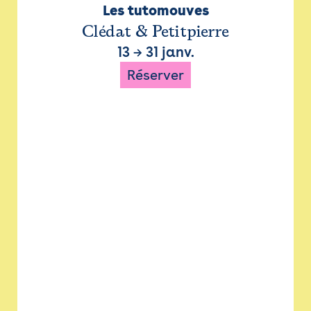
Les tutomouves
Clédat & Petitpierre
13
→
31 janv.
Réserver