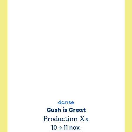
danse
Gush is Great
Production Xx
10
→
11 nov.