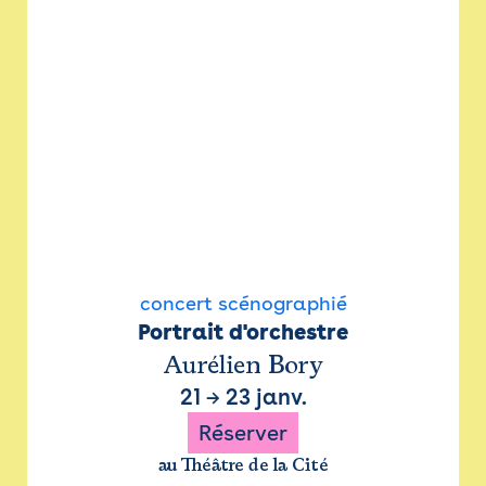
concert scénographié
Portrait d'orchestre
Aurélien Bory
21
→
23 janv.
Réserver
au Théâtre de la Cité