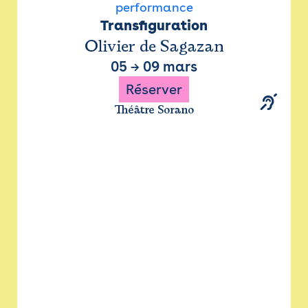
performance
Transfiguration
Olivier de Sagazan
05
→
09 mars
Réserver
Théâtre Sorano