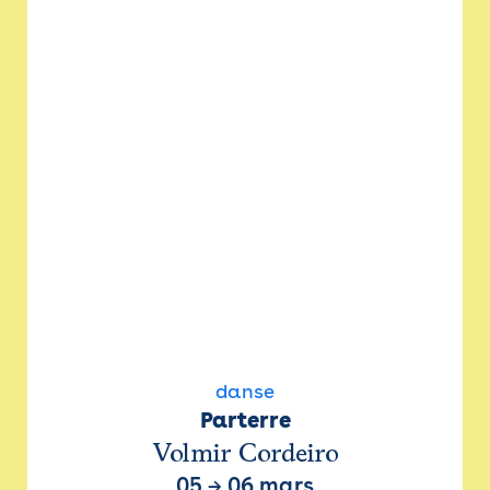
danse
Parterre
Volmir Cordeiro
05
→
06 mars