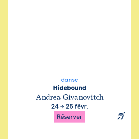
danse
Hidebound
Andrea Givanovitch
24
→
25 févr.
Réserver