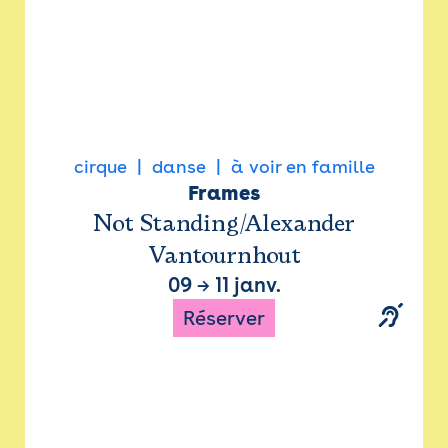
cirque
danse
à voir en famille
Frames
Not Standing/Alexander
Vantournhout
09
→
11 janv.
Réserver