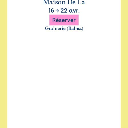
Maison De La
16
→
22 avr.
Réserver
Grainerie (Balma)