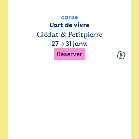
danse
L'art de vivre
Clédat & Petitpierre
27
→
31 janv.
Réserver