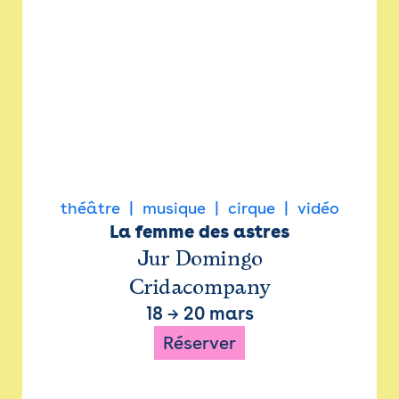
théâtre
musique
cirque
vidéo
La femme des astres
Jur Domingo
Cridacompany
18
→
20 mars
Réserver