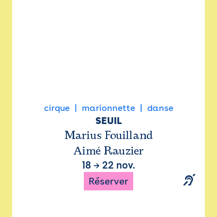
cirque
marionnette
danse
SEUIL
Marius Fouilland
Aimé Rauzier
18
→
22 nov.
Réserver