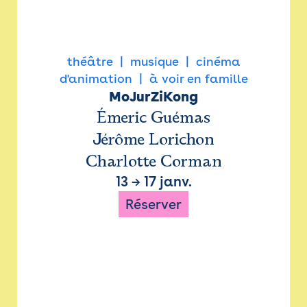
théâtre
musique
cinéma
d'animation
à voir en famille
MoJurZiKong
Émeric Guémas
Jérôme Lorichon
Charlotte Corman
13
→
17 janv.
Réserver