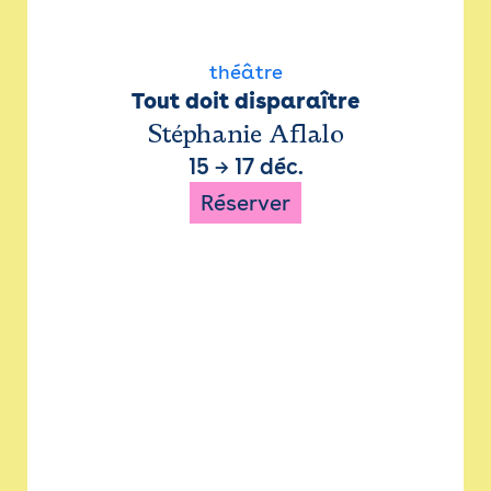
théâtre
Tout doit disparaître
Stéphanie Aflalo
15
→
17 déc.
Réserver