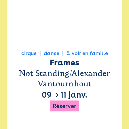
cirque
danse
à voir en famille
Frames
Not Standing/Alexander
Vantournhout
09
→
11 janv.
Réserver