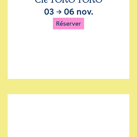
Cie TORO TORO
03
→
06 nov.
Réserver