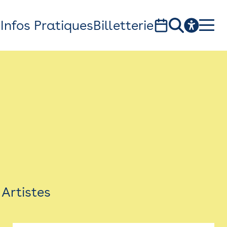
s
Infos Pratiques
Billetterie
Bistro
Billetterie
Newsletter
Espace presse
Artistes
théâtre Garonne, scène européenne
1, av. du Chateau d'eau - 31300 Toulouse