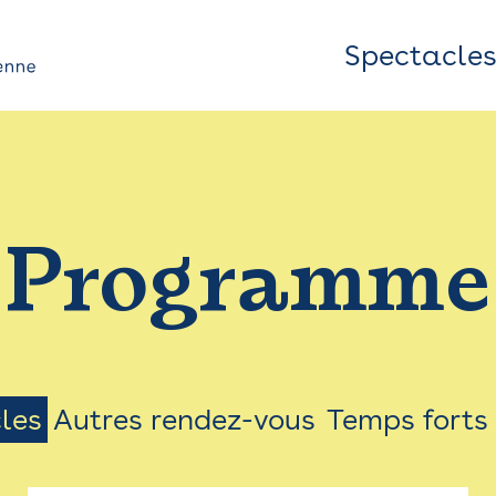
Spectacle
Top
Bar
/
Programme
Menu
les
Autres rendez-vous
Temps forts
on