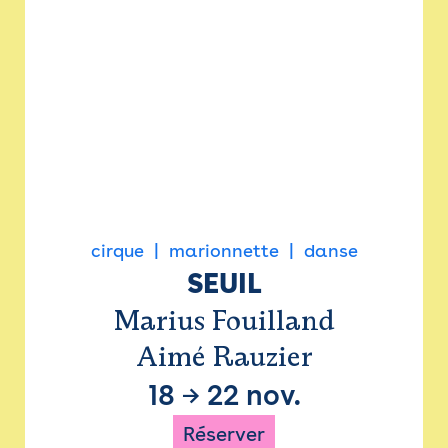
cirque
marionnette
danse
SEUIL
Marius Fouilland
Aimé Rauzier
18
→
22 nov.
Réserver