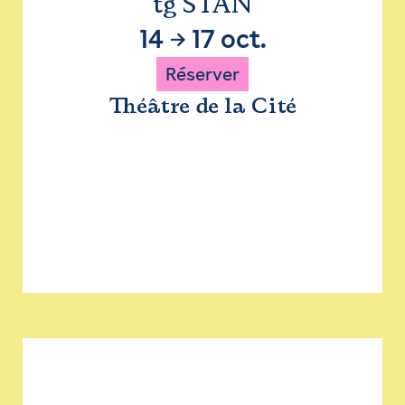
tg STAN
14
→
17 oct.
Réserver
Théâtre de la Cité