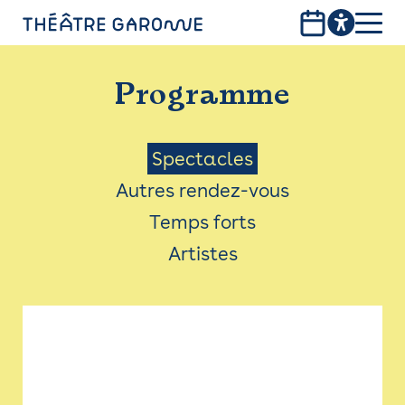
Aller
au
contenu
PROGRAMME
principal
Programme
INFOS PRATIQUES
AVEC LES PUBLICS
Menu
Spectacles
Autres rendez-vous
ACCESSIBILITÉ
Saison
Temps forts
LES PRODUCTIONS
Artistes
LE THÉÂTRE
Bistro
Billetterie