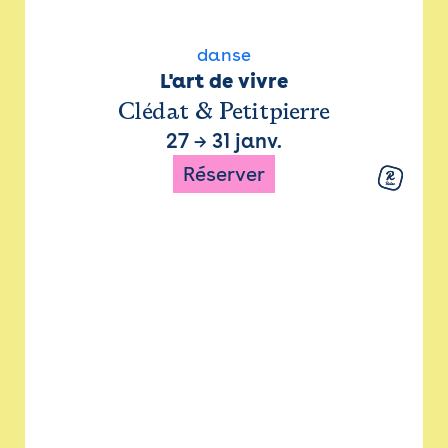
danse
L'art de vivre
Clédat & Petitpierre
27
→
31 janv.
Réserver