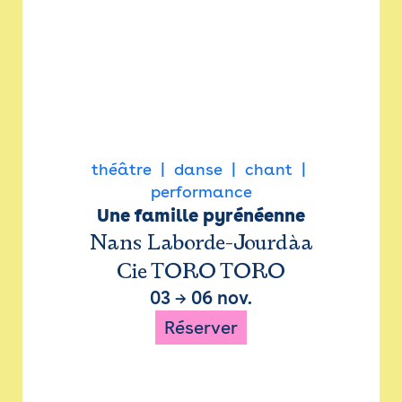
théâtre
danse
chant
performance
Une famille pyrénéenne
Nans Laborde-Jourdàa
Cie TORO TORO
03
→
06 nov.
Réserver