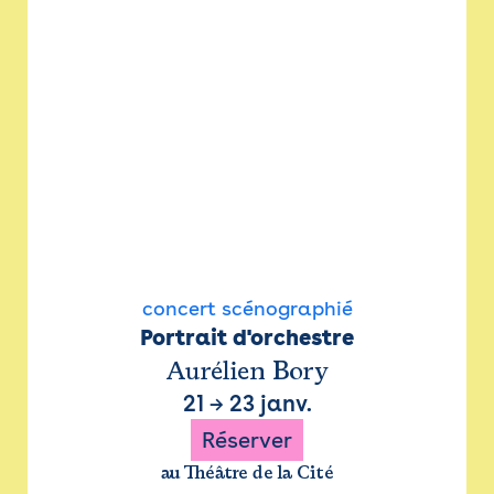
concert scénographié
Portrait d'orchestre
Aurélien Bory
21
→
23 janv.
Réserver
au Théâtre de la Cité