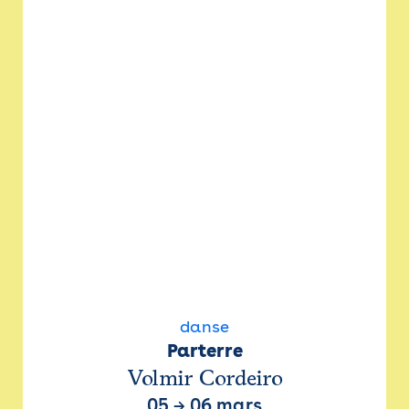
danse
Parterre
Volmir Cordeiro
05
→
06 mars