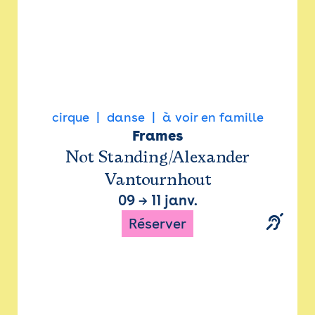
cirque
danse
à voir en famille
Frames
Not Standing/Alexander
Vantournhout
09
→
11 janv.
Réserver