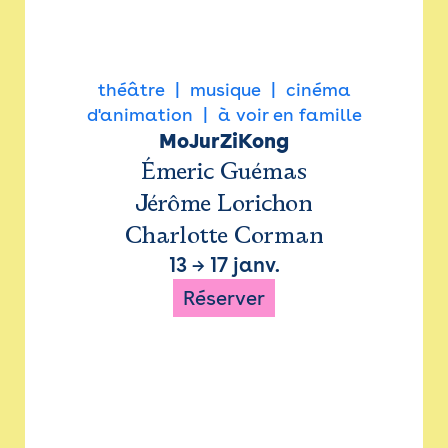
théâtre
musique
cinéma
d'animation
à voir en famille
MoJurZiKong
Émeric Guémas
Jérôme Lorichon
Charlotte Corman
13
→
17 janv.
Réserver