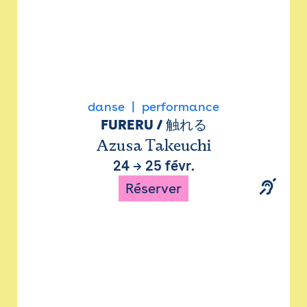
danse
performance
FURERU / 触れる
Azusa Takeuchi
24
→
25 févr.
Réserver