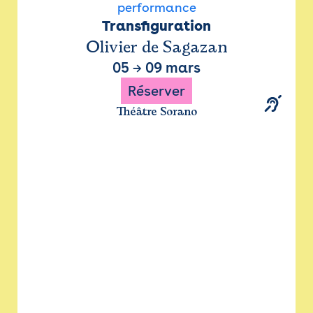
performance
Transfiguration
Olivier de Sagazan
05
→
09 mars
Réserver
Théâtre Sorano