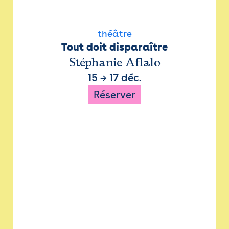
théâtre
Tout doit disparaître
Stéphanie Aflalo
15
→
17 déc.
Réserver