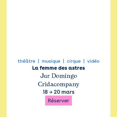
théâtre
musique
cirque
vidéo
La femme des astres
Jur Domingo
Cridacompany
18
→
20 mars
Réserver