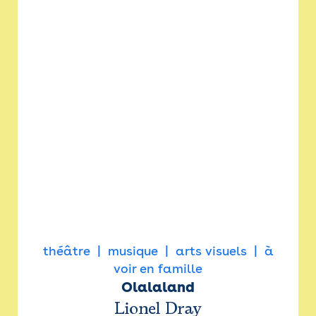
théâtre
musique
arts visuels
à
voir en famille
Olalaland
Lionel Dray