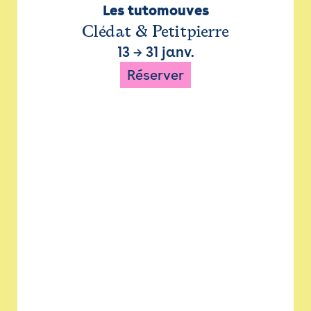
Les tutomouves
Clédat & Petitpierre
13
→
31 janv.
Réserver