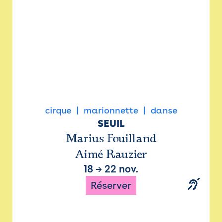
cirque
marionnette
danse
SEUIL
Marius Fouilland
Aimé Rauzier
18
→
22 nov.
Réserver