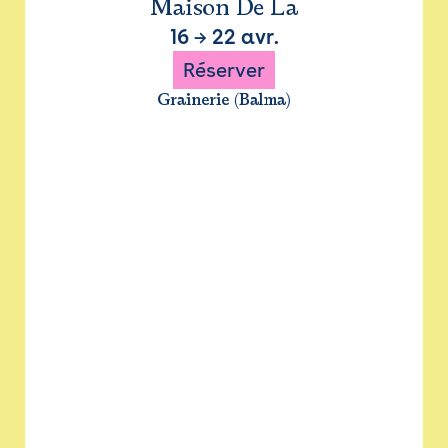
Maison De La
16
→
22 avr.
Réserver
Grainerie (Balma)