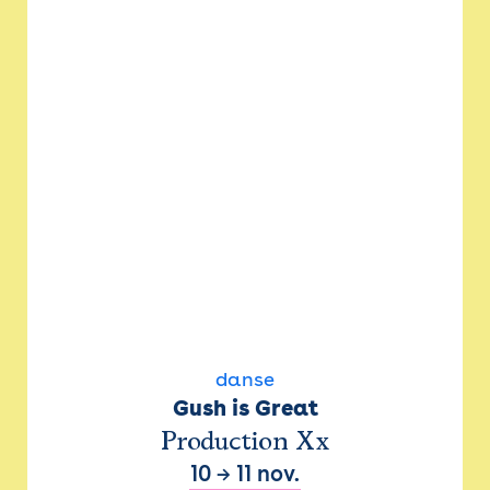
danse
Gush is Great
Production Xx
10
→
11 nov.