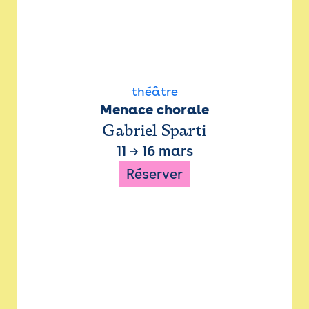
théâtre
Menace chorale
Gabriel Sparti
11
→
16 mars
Réserver