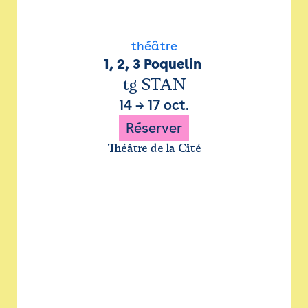
théâtre
1, 2, 3 Poquelin 
tg STAN
14
→
17 oct.
Réserver
Théâtre de la Cité