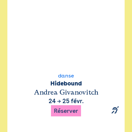
danse
Hidebound
Andrea Givanovitch
24
→
25 févr.
Réserver