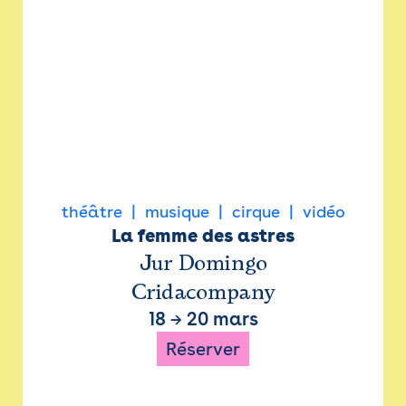
théâtre
musique
cirque
vidéo
La femme des astres
Jur Domingo
Cridacompany
18
→
20 mars
Réserver