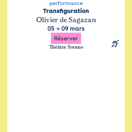
performance
Transfiguration
Olivier de Sagazan
05
→
09 mars
Réserver
Théâtre Sorano