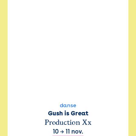
danse
Gush is Great
Production Xx
10
→
11 nov.