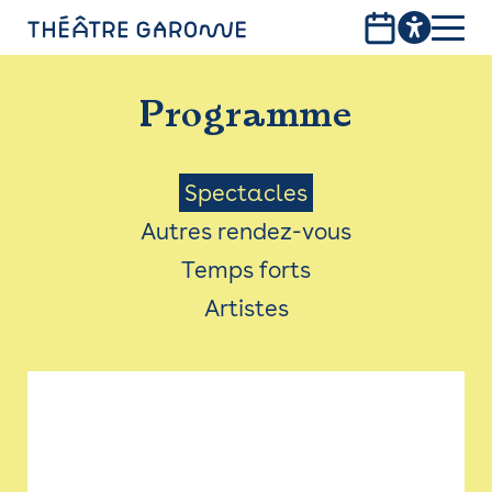
Aller
au
contenu
PROGRAMME
principal
Programme
INFOS PRATIQUES
AVEC LES PUBLICS
Menu
Spectacles
Autres rendez-vous
ACCESSIBILITÉ
Saison
Temps forts
LES PRODUCTIONS
Artistes
LE THÉÂTRE
Bistro
Billetterie