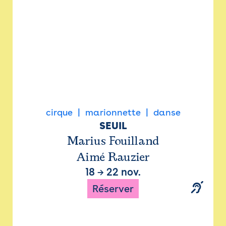
cirque
marionnette
danse
SEUIL
Marius Fouilland
Aimé Rauzier
18
→
22 nov.
Réserver