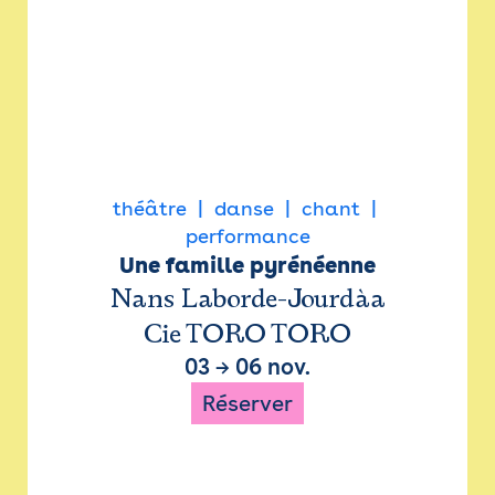
théâtre
danse
chant
performance
Une famille pyrénéenne
Nans Laborde-Jourdàa
Cie TORO TORO
03
→
06 nov.
Réserver