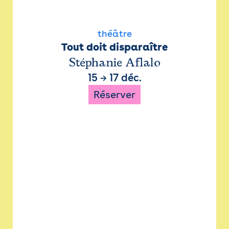
théâtre
Tout doit disparaître
Stéphanie Aflalo
15
→
17 déc.
Réserver