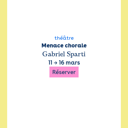
théâtre
Menace chorale
Gabriel Sparti
11
→
16 mars
Réserver