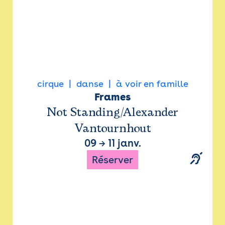
cirque
danse
à voir en famille
Frames
Not Standing/Alexander
Vantournhout
09
→
11 janv.
Réserver