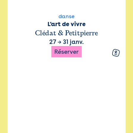
danse
L'art de vivre
Clédat & Petitpierre
27
→
31 janv.
Réserver