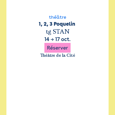
théâtre
1, 2, 3 Poquelin 
tg STAN
14
→
17 oct.
Réserver
Théâtre de la Cité