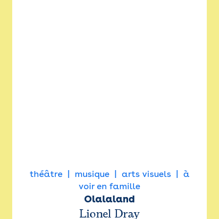
théâtre
musique
arts visuels
à
voir en famille
Olalaland
Lionel Dray