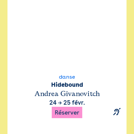
danse
Hidebound
Andrea Givanovitch
24
→
25 févr.
Réserver