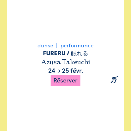
danse
performance
FURERU / 触れる
Azusa Takeuchi
24
→
25 févr.
Réserver