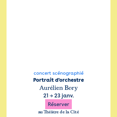
concert scénographié
Portrait d'orchestre
Aurélien Bory
21
→
23 janv.
Réserver
au Théâtre de la Cité