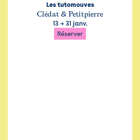
Les tutomouves
Clédat & Petitpierre
13
→
31 janv.
Réserver