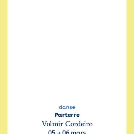
danse
Parterre
Volmir Cordeiro
05
→
06 mars