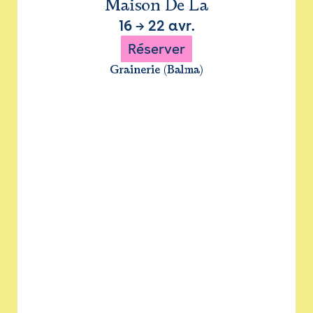
Maison De La
16
→
22 avr.
Réserver
Grainerie (Balma)