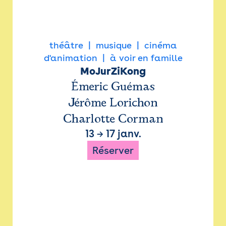
théâtre
musique
cinéma
d'animation
à voir en famille
MoJurZiKong
Émeric Guémas
Jérôme Lorichon
Charlotte Corman
13
→
17 janv.
Réserver