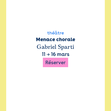
théâtre
Menace chorale
Gabriel Sparti
11
→
16 mars
Réserver