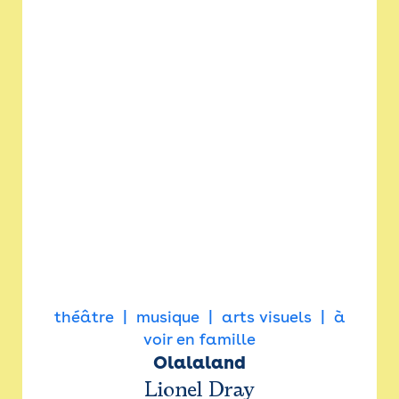
théâtre
musique
arts visuels
à
voir en famille
Olalaland
Lionel Dray