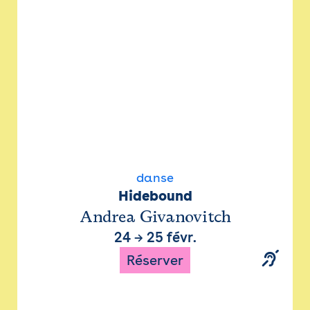
danse
Hidebound
Andrea Givanovitch
24
→
25 févr.
Réserver