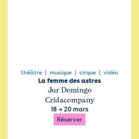
théâtre
musique
cirque
vidéo
La femme des astres
Jur Domingo
Cridacompany
18
→
20 mars
Réserver