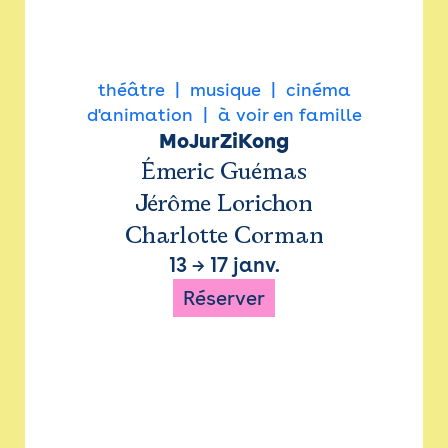
théâtre
musique
cinéma
d'animation
à voir en famille
MoJurZiKong
Émeric Guémas
Jérôme Lorichon
Charlotte Corman
13
→
17 janv.
Réserver