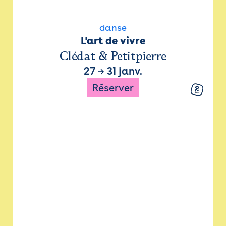
danse
L'art de vivre
Clédat & Petitpierre
27
→
31 janv.
Réserver