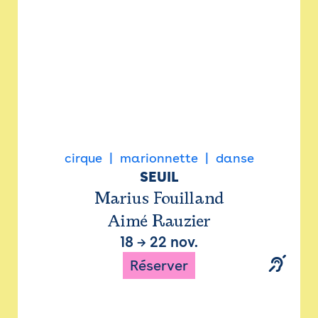
cirque
marionnette
danse
SEUIL
Marius Fouilland
Aimé Rauzier
18
→
22 nov.
Réserver