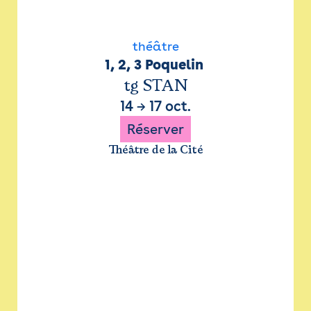
théâtre
1, 2, 3 Poquelin 
tg STAN
14
→
17 oct.
Réserver
Théâtre de la Cité