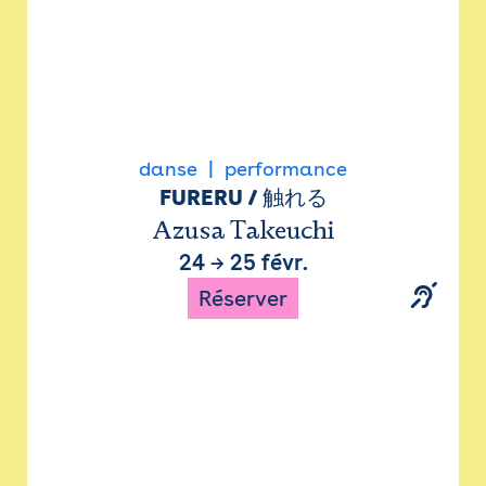
danse
performance
FURERU / 触れる
Azusa Takeuchi
24
→
25 févr.
Réserver