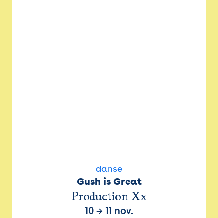
danse
Gush is Great
Production Xx
10
→
11 nov.