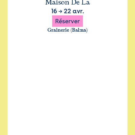
Maison De La
16
→
22 avr.
Réserver
Grainerie (Balma)