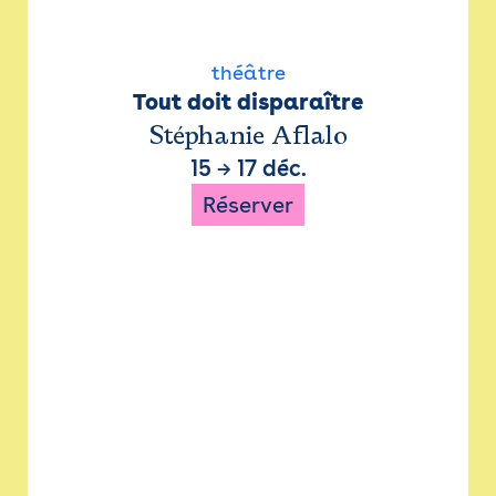
théâtre
Tout doit disparaître
Stéphanie Aflalo
15
→
17 déc.
Réserver