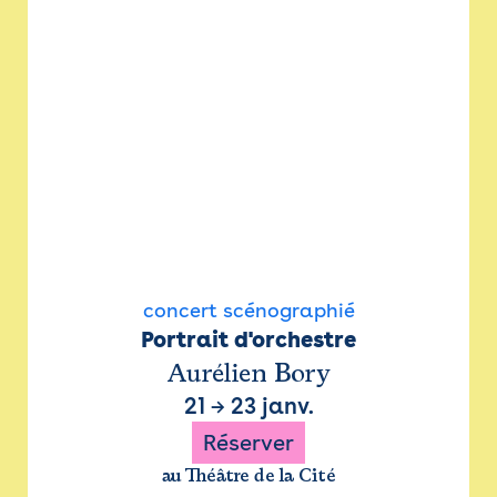
concert scénographié
Portrait d'orchestre
Aurélien Bory
21
→
23 janv.
Réserver
au Théâtre de la Cité