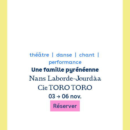
théâtre
danse
chant
performance
Une famille pyrénéenne
Nans Laborde-Jourdàa
Cie TORO TORO
03
→
06 nov.
Réserver