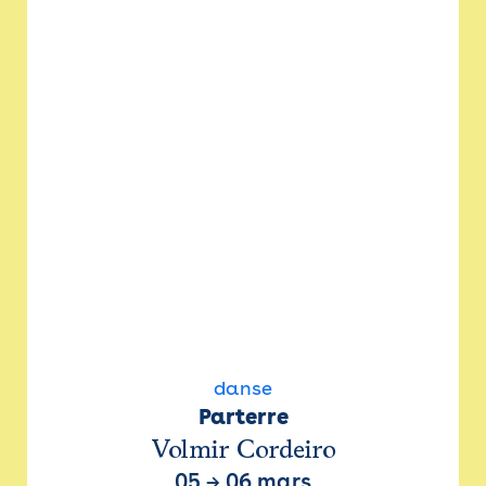
danse
Parterre
Volmir Cordeiro
05
→
06 mars