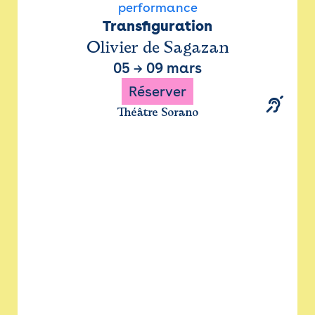
performance
Transfiguration
Olivier de Sagazan
05
→
09 mars
Réserver
Théâtre Sorano