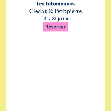
Les tutomouves
Clédat & Petitpierre
13
→
31 janv.
Réserver