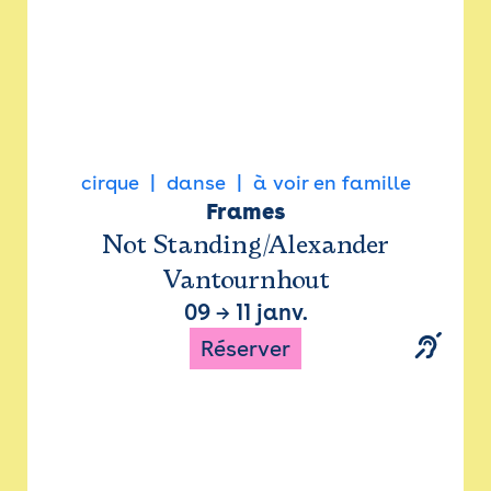
cirque
danse
à voir en famille
Frames
Not Standing/Alexander
Vantournhout
09
→
11 janv.
Réserver