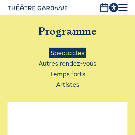
Aller
au
contenu
PROGRAMME
principal
Programme
INFOS PRATIQUES
AVEC LES PUBLICS
Menu
Spectacles
Autres rendez-vous
ACCESSIBILITÉ
Saison
Temps forts
LES PRODUCTIONS
Artistes
LE THÉÂTRE
Bistro
Billetterie