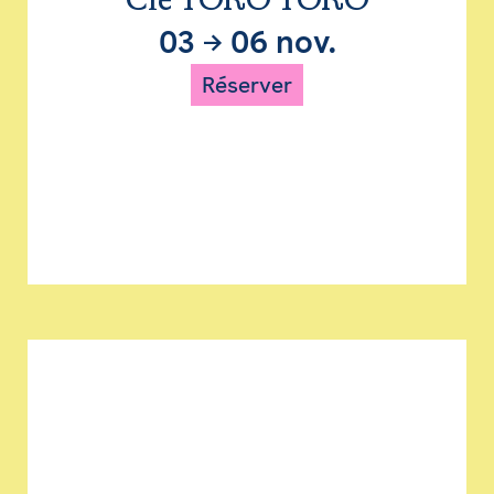
Cie TORO TORO
03
→
06 nov.
Réserver