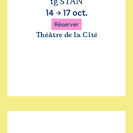
tg STAN
14
→
17 oct.
Réserver
Théâtre de la Cité