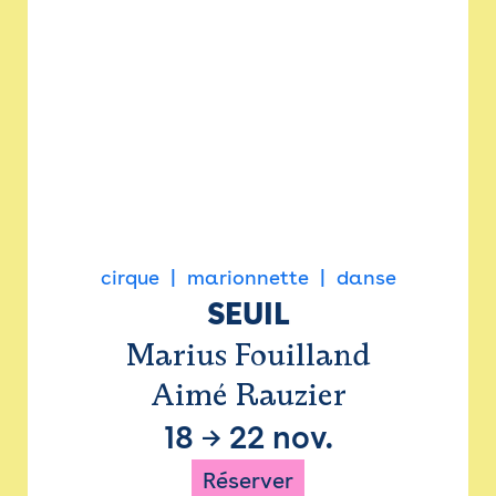
cirque
marionnette
danse
SEUIL
Marius Fouilland
Aimé Rauzier
18
→
22 nov.
Réserver