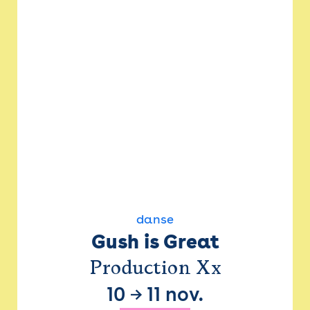
danse
Gush is Great
Production Xx
10
→
11 nov.