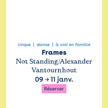
cirque
danse
à voir en famille
Frames
Not Standing/Alexander
Vantournhout
09
→
11 janv.
Réserver