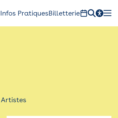
s
Infos Pratiques
Billetterie
Bistro
Billetterie
Newsletter
Espace presse
Artistes
théâtre Garonne, scène européenne
1, av. du Chateau d'eau - 31300 Toulouse