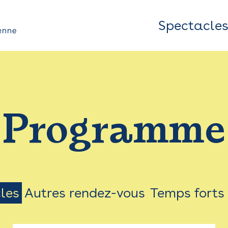
Spectacle
Top
Bar
/
Programme
Menu
les
Autres rendez-vous
Temps forts
on