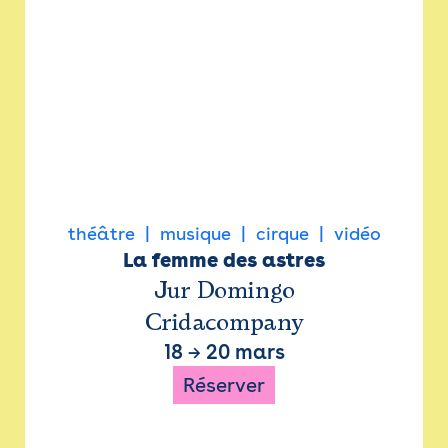
théâtre
musique
cirque
vidéo
La femme des astres
Jur Domingo
Cridacompany
18
→
20 mars
Réserver