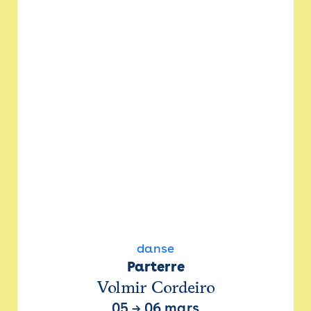
danse
Parterre
Volmir Cordeiro
05
→
06 mars