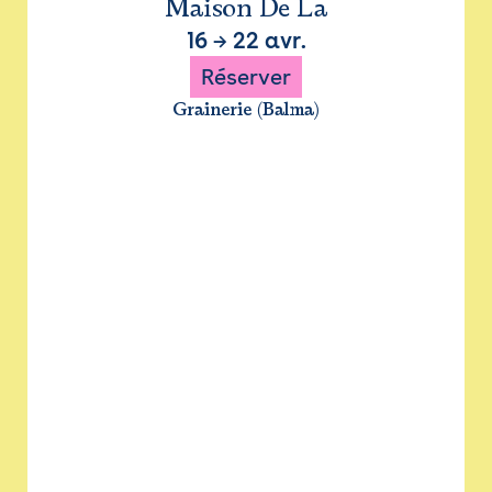
Maison De La
16
→
22 avr.
Réserver
Grainerie (Balma)