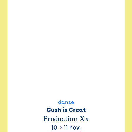
danse
Gush is Great
Production Xx
10
→
11 nov.