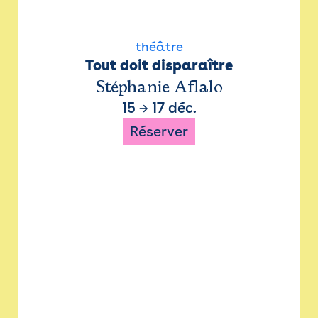
théâtre
Tout doit disparaître
Stéphanie Aflalo
15
→
17 déc.
Réserver