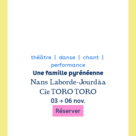
théâtre
danse
chant
performance
Une famille pyrénéenne
Nans Laborde-Jourdàa
Cie TORO TORO
03
→
06 nov.
Réserver