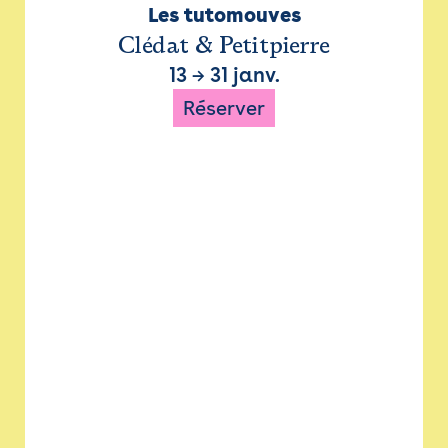
Les tutomouves
Clédat & Petitpierre
13
→
31 janv.
Réserver