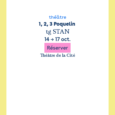
théâtre
1, 2, 3 Poquelin 
tg STAN
14
→
17 oct.
Réserver
Théâtre de la Cité