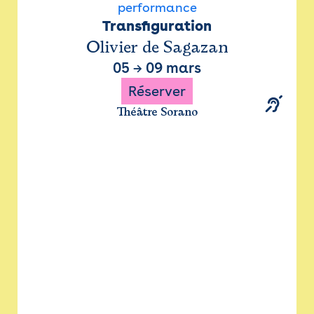
performance
Transfiguration
Olivier de Sagazan
05
→
09 mars
Réserver
Théâtre Sorano