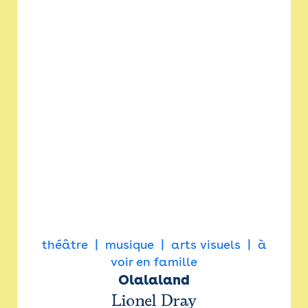
théâtre
musique
arts visuels
à
voir en famille
Olalaland
Lionel Dray