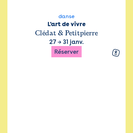
danse
L'art de vivre
Clédat & Petitpierre
27
→
31 janv.
Réserver