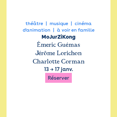
théâtre
musique
cinéma
d'animation
à voir en famille
MoJurZiKong
Émeric Guémas
Jérôme Lorichon
Charlotte Corman
13
→
17 janv.
Réserver