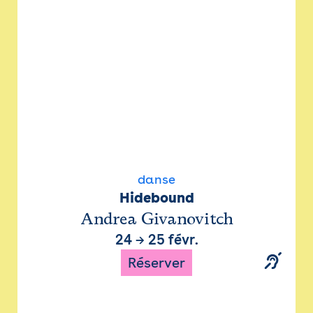
danse
Hidebound
Andrea Givanovitch
24
→
25 févr.
Réserver