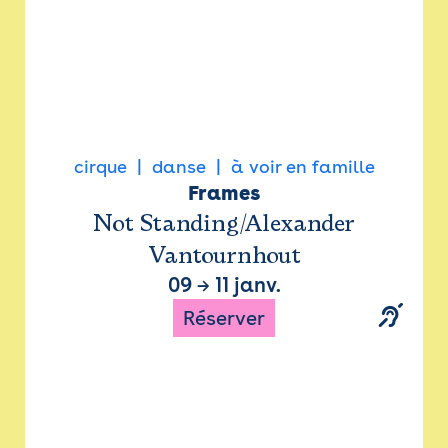
cirque
danse
à voir en famille
Frames
Not Standing/Alexander
Vantournhout
09
→
11 janv.
Réserver