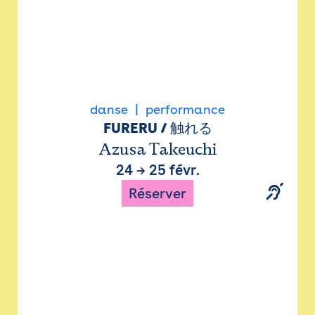
danse
performance
FURERU / 触れる
Azusa Takeuchi
24
→
25 févr.
Réserver