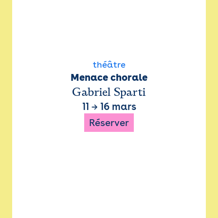
théâtre
Menace chorale
Gabriel Sparti
11
→
16 mars
Réserver