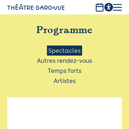
Aller
au
contenu
PROGRAMME
principal
Programme
INFOS PRATIQUES
AVEC LES PUBLICS
Menu
Spectacles
Autres rendez-vous
ACCESSIBILITÉ
Saison
Temps forts
LES PRODUCTIONS
Artistes
LE THÉÂTRE
Bistro
Billetterie