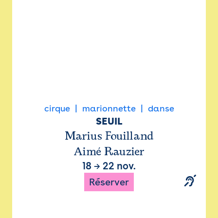
cirque
marionnette
danse
SEUIL
Marius Fouilland
Aimé Rauzier
18
→
22 nov.
Réserver