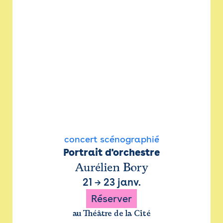
concert scénographié
Portrait d'orchestre
Aurélien Bory
21
→
23 janv.
Réserver
au Théâtre de la Cité