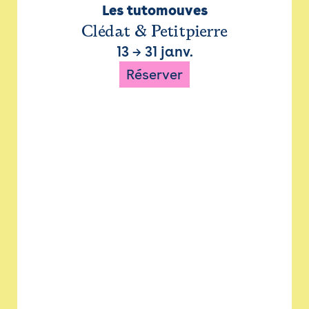
Les tutomouves
Clédat & Petitpierre
13
→
31 janv.
Réserver