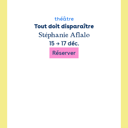
théâtre
Tout doit disparaître
Stéphanie Aflalo
15
→
17 déc.
Réserver