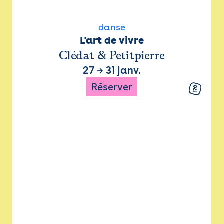
danse
L'art de vivre
Clédat & Petitpierre
27
→
31 janv.
Réserver