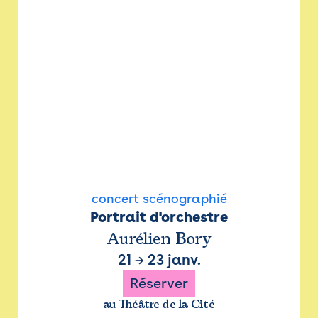
concert scénographié
Portrait d'orchestre
Aurélien Bory
21
→
23 janv.
Réserver
au Théâtre de la Cité