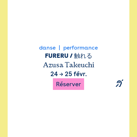
danse
performance
FURERU / 触れる
Azusa Takeuchi
24
→
25 févr.
Réserver