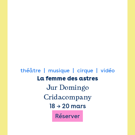
théâtre
musique
cirque
vidéo
La femme des astres
Jur Domingo
Cridacompany
18
→
20 mars
Réserver