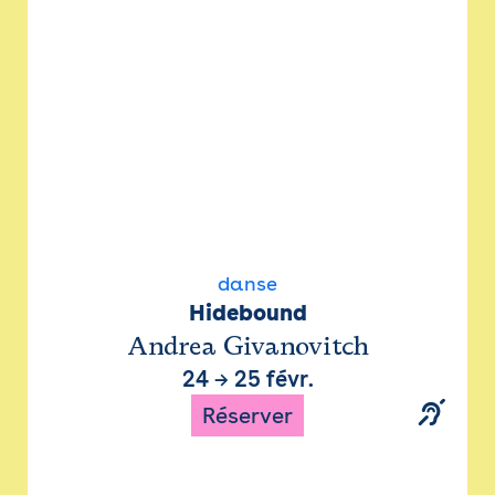
danse
Hidebound
Andrea Givanovitch
24
→
25 févr.
Réserver