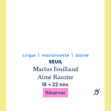
cirque
marionnette
danse
SEUIL
Marius Fouilland
Aimé Rauzier
18
→
22 nov.
Réserver