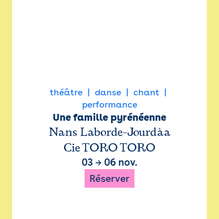
théâtre
danse
chant
performance
Une famille pyrénéenne
Nans Laborde-Jourdàa
Cie TORO TORO
03
→
06 nov.
Réserver