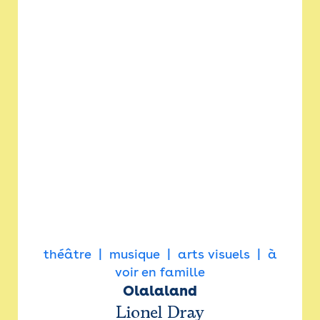
théâtre
musique
arts visuels
à
voir en famille
Olalaland
Lionel Dray