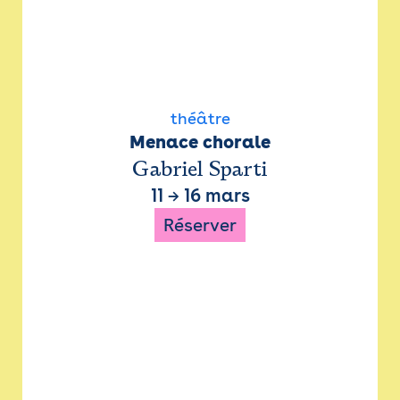
théâtre
Menace chorale
Gabriel Sparti
11
→
16 mars
Réserver