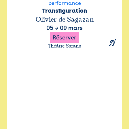
performance
Transfiguration
Olivier de Sagazan
05
→
09 mars
Réserver
Théâtre Sorano