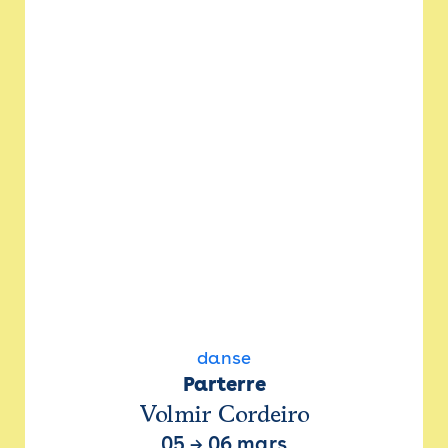
danse
Parterre
Volmir Cordeiro
05
→
06 mars