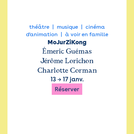
théâtre
musique
cinéma
d'animation
à voir en famille
MoJurZiKong
Émeric Guémas
Jérôme Lorichon
Charlotte Corman
13
→
17 janv.
Réserver