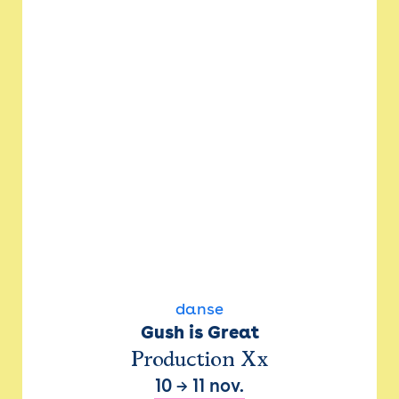
danse
Gush is Great
Production Xx
10
→
11 nov.