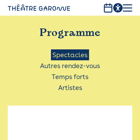
Aller
au
contenu
PROGRAMME
principal
Programme
INFOS PRATIQUES
AVEC LES PUBLICS
Menu
Spectacles
Autres rendez-vous
ACCESSIBILITÉ
Saison
Temps forts
LES PRODUCTIONS
Artistes
LE THÉÂTRE
Bistro
Billetterie