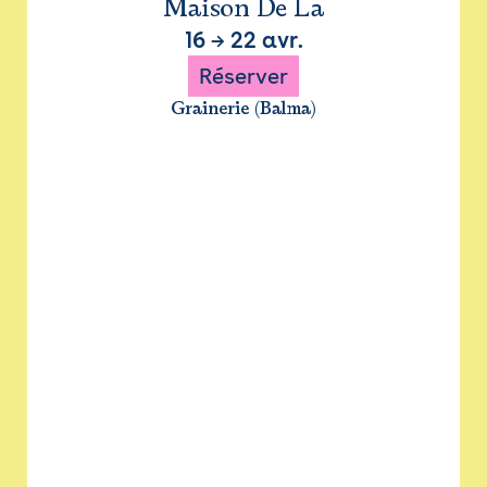
Maison De La
16
→
22 avr.
Réserver
Grainerie (Balma)