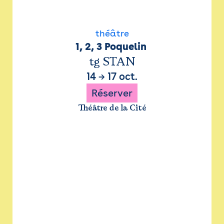
théâtre
1, 2, 3 Poquelin 
tg STAN
14
→
17 oct.
Réserver
Théâtre de la Cité