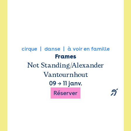
cirque
danse
à voir en famille
Frames
Not Standing/Alexander
Vantournhout
09
→
11 janv.
Réserver