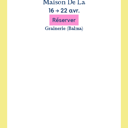
Maison De La
16
→
22 avr.
Réserver
Grainerie (Balma)