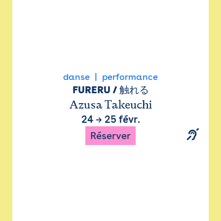
danse
performance
FURERU / 触れる
Azusa Takeuchi
24
→
25 févr.
Réserver