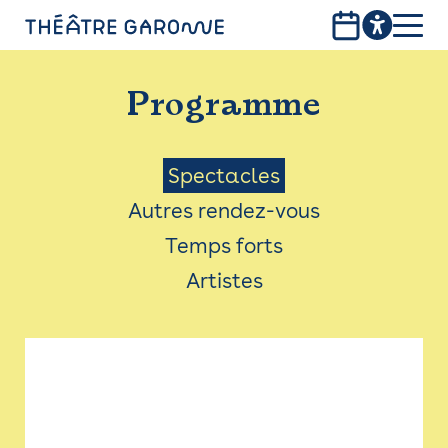
Aller
au
contenu
PROGRAMME
principal
Programme
INFOS PRATIQUES
AVEC LES PUBLICS
Menu
Spectacles
Autres rendez-vous
ACCESSIBILITÉ
Saison
Temps forts
LES PRODUCTIONS
Artistes
LE THÉÂTRE
Bistro
Billetterie