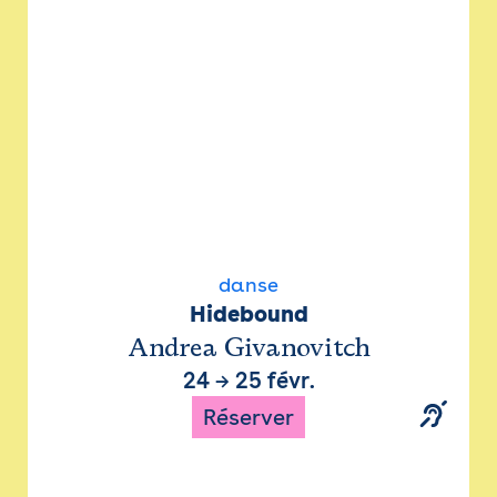
danse
Hidebound
Andrea Givanovitch
24
→
25 févr.
Réserver