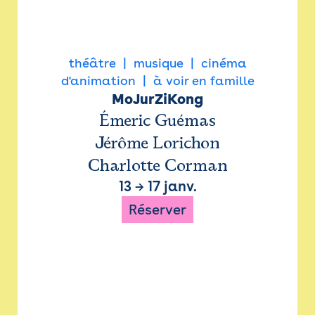
théâtre
musique
cinéma
d'animation
à voir en famille
MoJurZiKong
Émeric Guémas
Jérôme Lorichon
Charlotte Corman
13
→
17 janv.
Réserver