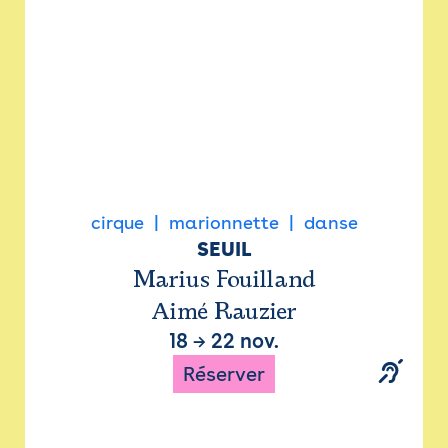
cirque
marionnette
danse
SEUIL
Marius Fouilland
Aimé Rauzier
18
→
22 nov.
Réserver