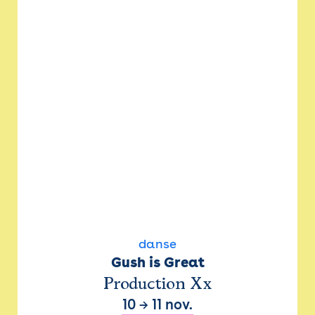
danse
Gush is Great
Production Xx
10
→
11 nov.