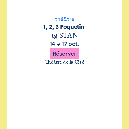
théâtre
1, 2, 3 Poquelin 
tg STAN
14
→
17 oct.
Réserver
Théâtre de la Cité