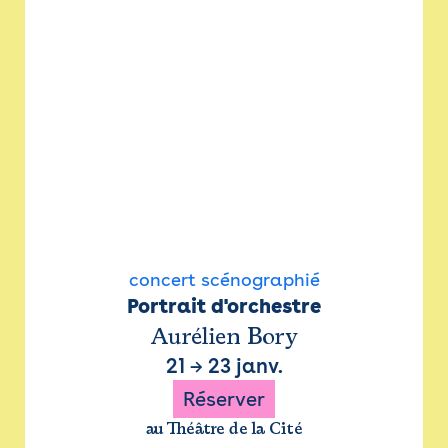
concert scénographié
Portrait d'orchestre
Aurélien Bory
21
→
23 janv.
Réserver
au Théâtre de la Cité