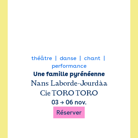
théâtre
danse
chant
performance
Une famille pyrénéenne
Nans Laborde-Jourdàa
Cie TORO TORO
03
→
06 nov.
Réserver