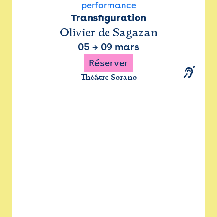
performance
Transfiguration
Olivier de Sagazan
05
→
09 mars
Réserver
Théâtre Sorano