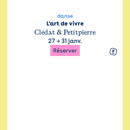
danse
L'art de vivre
Clédat & Petitpierre
27
→
31 janv.
Réserver