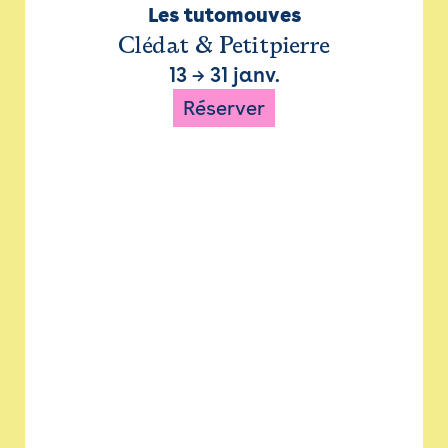
Les tutomouves
Clédat & Petitpierre
13
→
31 janv.
Réserver