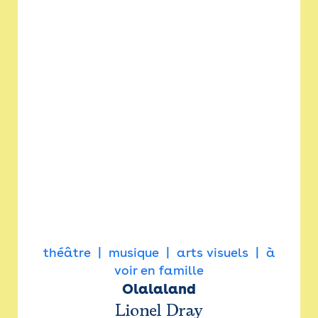
théâtre
musique
arts visuels
à
voir en famille
Olalaland
Lionel Dray