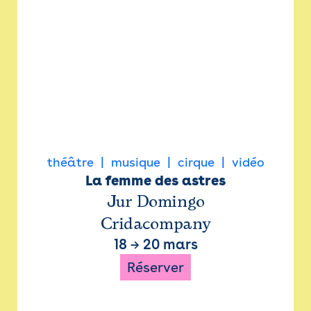
théâtre
musique
cirque
vidéo
La femme des astres
Jur Domingo
Cridacompany
18
→
20 mars
Réserver