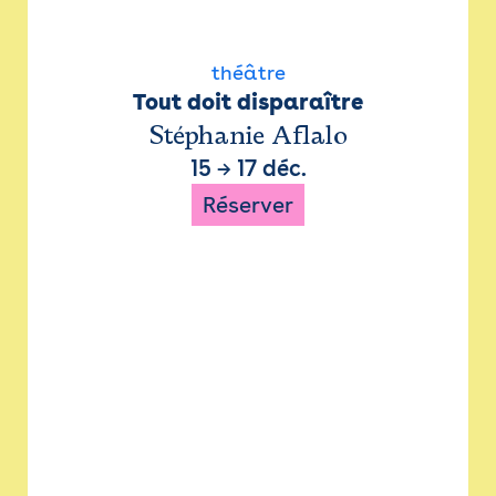
théâtre
Tout doit disparaître
Stéphanie Aflalo
15
→
17 déc.
Réserver