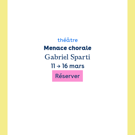
théâtre
Menace chorale
Gabriel Sparti
11
→
16 mars
Réserver