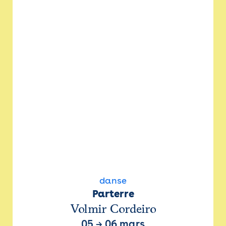
danse
Parterre
Volmir Cordeiro
05
→
06 mars