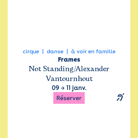
cirque
danse
à voir en famille
Frames
Not Standing/Alexander
Vantournhout
09
→
11 janv.
Réserver