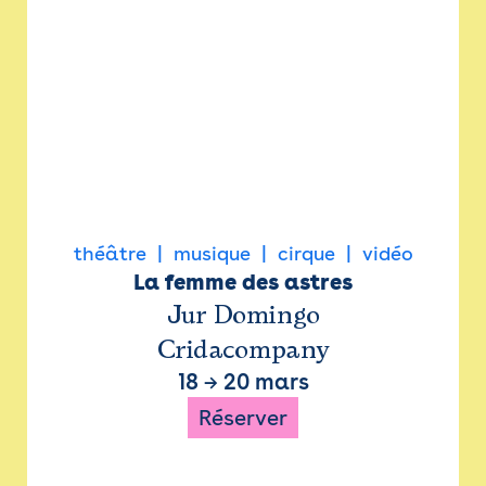
théâtre
musique
cirque
vidéo
La femme des astres
Jur Domingo
Cridacompany
18
→
20 mars
Réserver