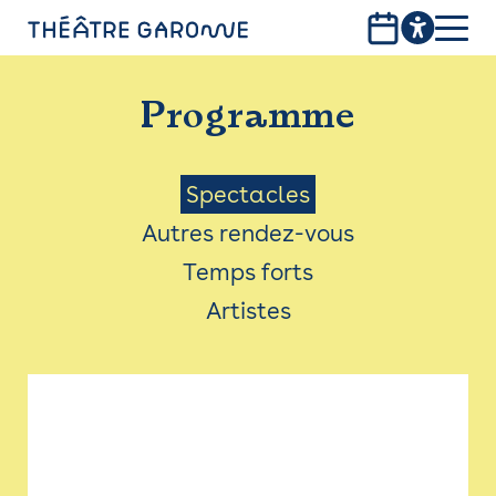
Aller
au
contenu
PROGRAMME
principal
Programme
INFOS PRATIQUES
AVEC LES PUBLICS
Menu
Spectacles
Autres rendez-vous
ACCESSIBILITÉ
Saison
Temps forts
LES PRODUCTIONS
Artistes
LE THÉÂTRE
Bistro
Billetterie