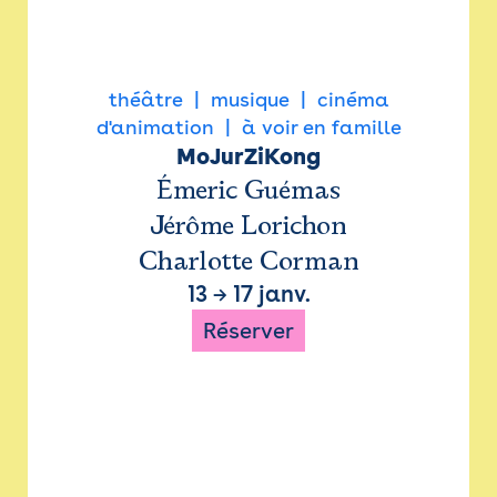
théâtre
musique
cinéma
d'animation
à voir en famille
MoJurZiKong
Émeric Guémas
Jérôme Lorichon
Charlotte Corman
13
→
17 janv.
Réserver