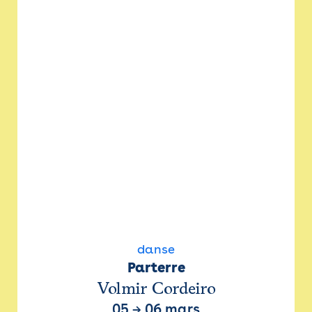
danse
Parterre
Volmir Cordeiro
05
→
06 mars