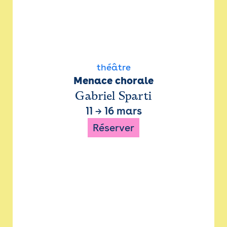
théâtre
Menace chorale
Gabriel Sparti
11
→
16 mars
Réserver