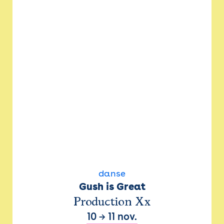
danse
Gush is Great
Production Xx
10
→
11 nov.