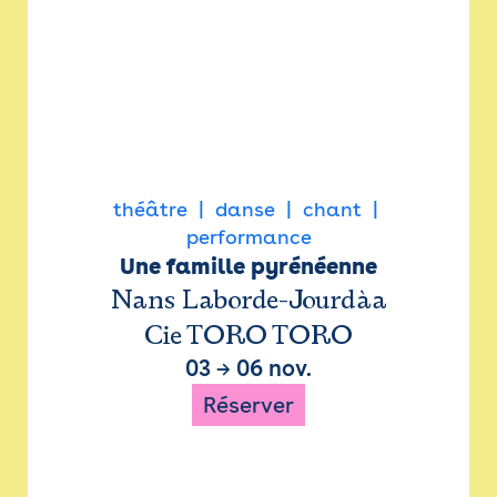
théâtre
danse
chant
performance
Une famille pyrénéenne
Nans Laborde-Jourdàa
Cie TORO TORO
03
→
06 nov.
Réserver