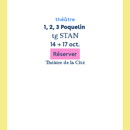
théâtre
1, 2, 3 Poquelin 
tg STAN
14
→
17 oct.
Réserver
Théâtre de la Cité