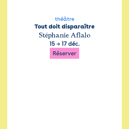
théâtre
Tout doit disparaître
Stéphanie Aflalo
15
→
17 déc.
Réserver