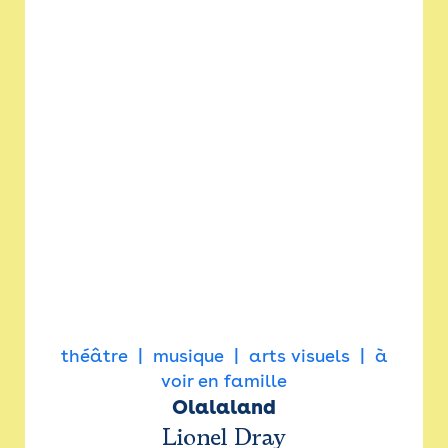
théâtre
musique
arts visuels
à
voir en famille
Olalaland
Lionel Dray