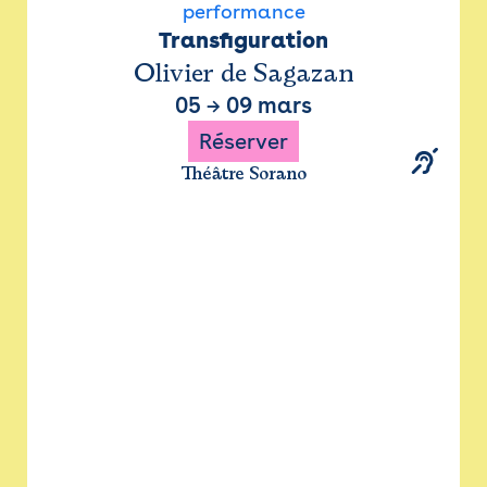
performance
Transfiguration
Olivier de Sagazan
05
→
09 mars
Réserver
Théâtre Sorano