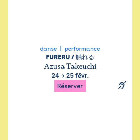
danse
performance
FURERU / 触れる
Azusa Takeuchi
24
→
25 févr.
Réserver