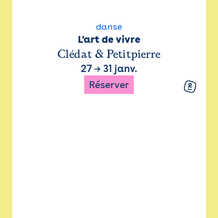
danse
L'art de vivre
Clédat & Petitpierre
27
→
31 janv.
Réserver