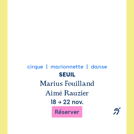
cirque
marionnette
danse
SEUIL
Marius Fouilland
Aimé Rauzier
18
→
22 nov.
Réserver