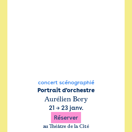
concert scénographié
Portrait d'orchestre
Aurélien Bory
21
→
23 janv.
Réserver
au Théâtre de la Cité