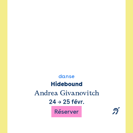
danse
Hidebound
Andrea Givanovitch
24
→
25 févr.
Réserver