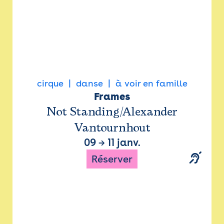
cirque
danse
à voir en famille
Frames
Not Standing/Alexander
Vantournhout
09
→
11 janv.
Réserver