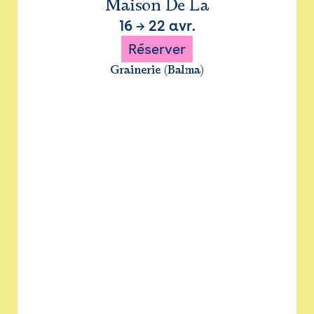
Maison De La
16
→
22 avr.
Réserver
Grainerie (Balma)