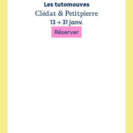
Les tutomouves
Clédat & Petitpierre
13
→
31 janv.
Réserver