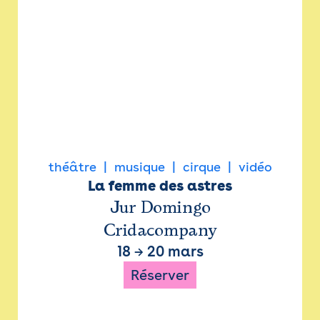
théâtre
musique
cirque
vidéo
La femme des astres
Jur Domingo
Cridacompany
18
→
20 mars
Réserver