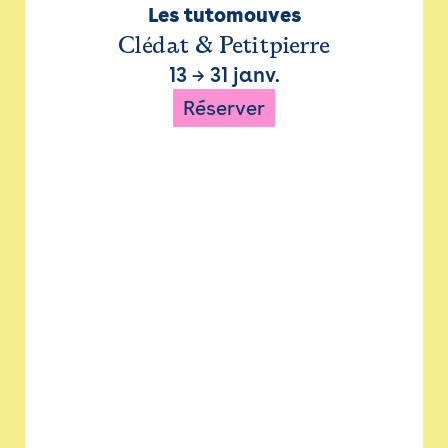
Les tutomouves
Clédat & Petitpierre
13
→
31 janv.
Réserver