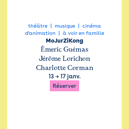
théâtre
musique
cinéma
d'animation
à voir en famille
MoJurZiKong
Émeric Guémas
Jérôme Lorichon
Charlotte Corman
13
→
17 janv.
Réserver