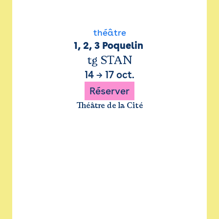
théâtre
1, 2, 3 Poquelin 
tg STAN
14
→
17 oct.
Réserver
Théâtre de la Cité