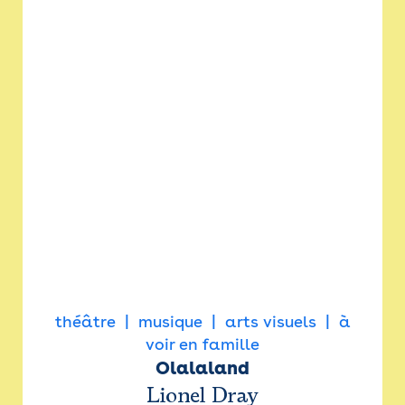
théâtre
musique
arts visuels
à
voir en famille
Olalaland
Lionel Dray