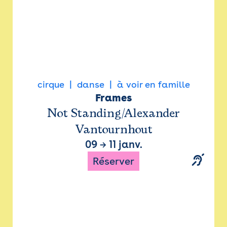
cirque
danse
à voir en famille
Frames
Not Standing/Alexander
Vantournhout
09
→
11 janv.
Réserver