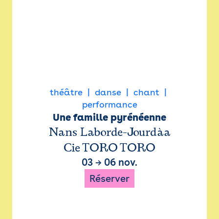
théâtre
danse
chant
performance
Une famille pyrénéenne
Nans Laborde-Jourdàa
Cie TORO TORO
03
→
06 nov.
Réserver