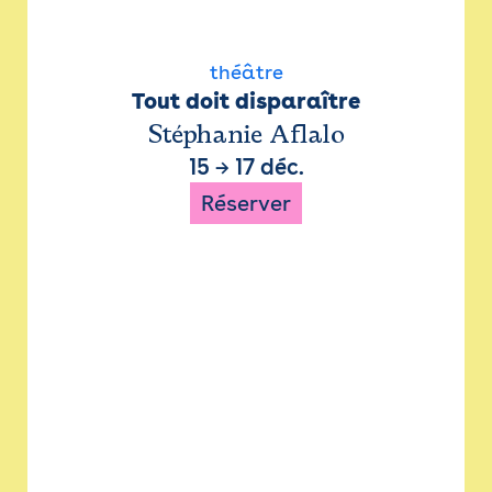
théâtre
Tout doit disparaître
Stéphanie Aflalo
15
→
17 déc.
Réserver