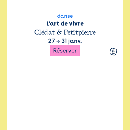
danse
L'art de vivre
Clédat & Petitpierre
27
→
31 janv.
Réserver