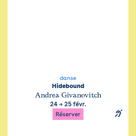
danse
Hidebound
Andrea Givanovitch
24
→
25 févr.
Réserver