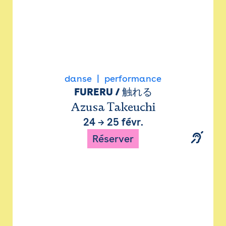
danse
performance
FURERU / 触れる
Azusa Takeuchi
24
→
25 févr.
Réserver