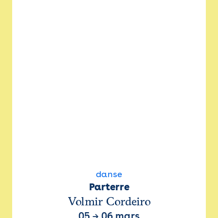
danse
Parterre
Volmir Cordeiro
05
→
06 mars