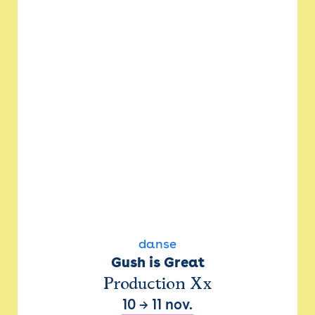
danse
Gush is Great
Production Xx
10
→
11 nov.