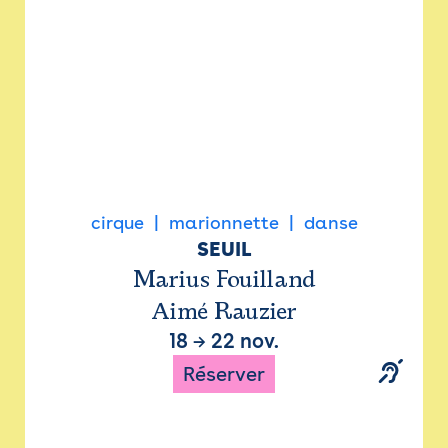
cirque
marionnette
danse
SEUIL
Marius Fouilland
Aimé Rauzier
18
→
22 nov.
Réserver