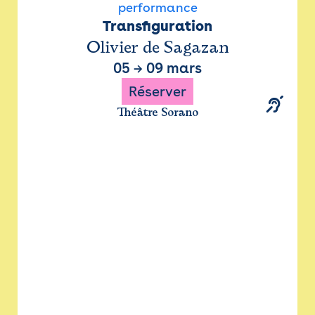
performance
Transfiguration
Olivier de Sagazan
05
→
09 mars
Réserver
Théâtre Sorano