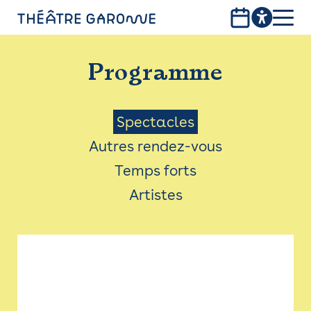
Aller
au
contenu
PROGRAMME
principal
Programme
INFOS PRATIQUES
AVEC LES PUBLICS
Menu
Spectacles
Autres rendez-vous
ACCESSIBILITÉ
Saison
Temps forts
LES PRODUCTIONS
Artistes
LE THÉÂTRE
Bistro
Billetterie