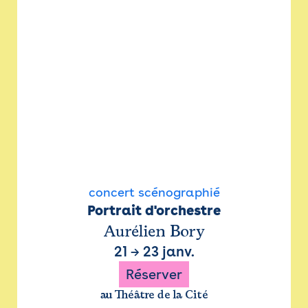
concert scénographié
Portrait d'orchestre
Aurélien Bory
21
→
23 janv.
Réserver
au Théâtre de la Cité