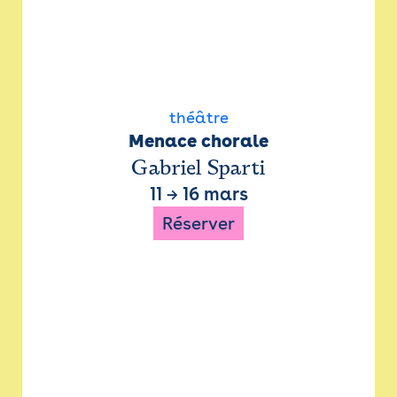
théâtre
Menace chorale
Gabriel Sparti
11
→
16 mars
Réserver