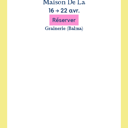
Maison De La
16
→
22 avr.
Réserver
Grainerie (Balma)