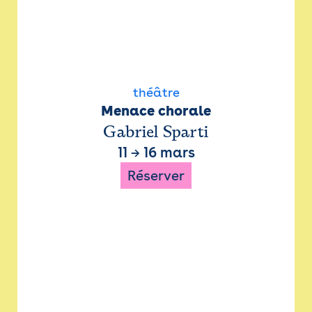
théâtre
Menace chorale
Gabriel Sparti
11
→
16 mars
Réserver