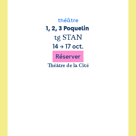
théâtre
1, 2, 3 Poquelin 
tg STAN
14
→
17 oct.
Réserver
Théâtre de la Cité