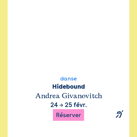
danse
Hidebound
Andrea Givanovitch
24
→
25 févr.
Réserver