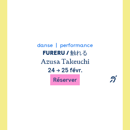
danse
performance
FURERU / 触れる
Azusa Takeuchi
24
→
25 févr.
Réserver