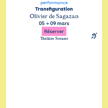
performance
Transfiguration
Olivier de Sagazan
05
→
09 mars
Réserver
Théâtre Sorano