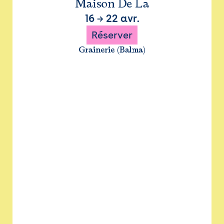
Maison De La
16
→
22 avr.
Réserver
Grainerie (Balma)