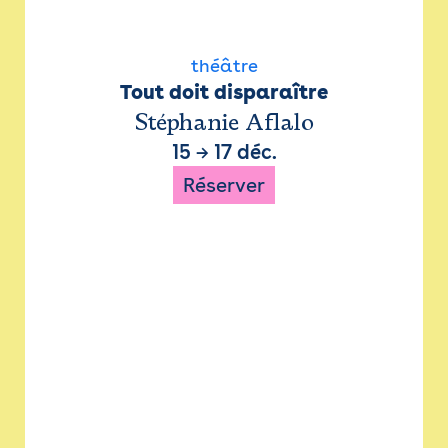
théâtre
Tout doit disparaître
Stéphanie Aflalo
15
→
17 déc.
Réserver