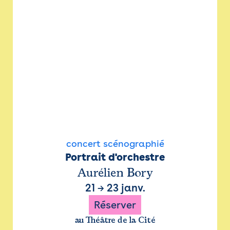
concert scénographié
Portrait d'orchestre
Aurélien Bory
21
→
23 janv.
Réserver
au Théâtre de la Cité