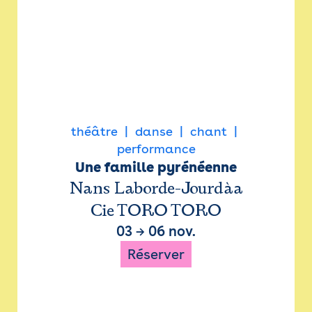
théâtre
danse
chant
performance
Une famille pyrénéenne
Nans Laborde-Jourdàa
Cie TORO TORO
03
→
06 nov.
Réserver