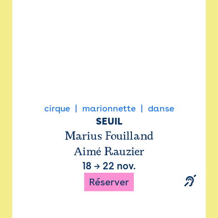
cirque
marionnette
danse
SEUIL
Marius Fouilland
Aimé Rauzier
18
→
22 nov.
Réserver