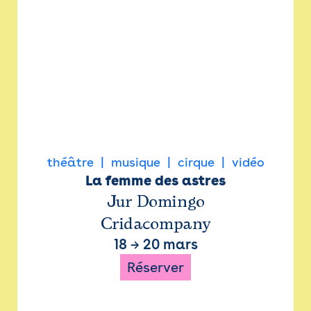
théâtre
musique
cirque
vidéo
La femme des astres
Jur Domingo
Cridacompany
18
→
20 mars
Réserver