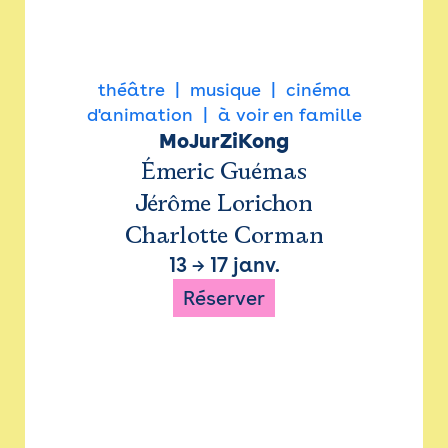
théâtre
musique
cinéma
d'animation
à voir en famille
MoJurZiKong
Émeric Guémas
Jérôme Lorichon
Charlotte Corman
13
→
17 janv.
Réserver