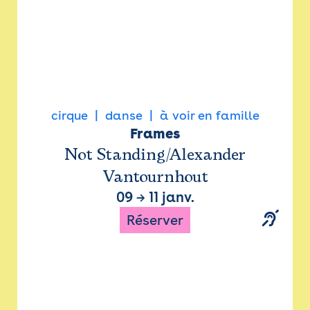
cirque
danse
à voir en famille
Frames
Not Standing/Alexander
Vantournhout
09
→
11 janv.
Réserver