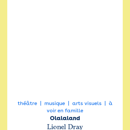
théâtre
musique
arts visuels
à
voir en famille
Olalaland
Lionel Dray