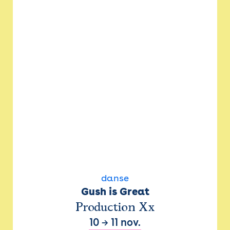
danse
Gush is Great
Production Xx
10
→
11 nov.