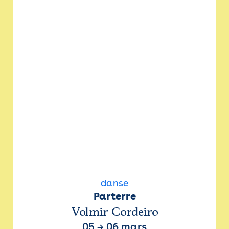
danse
Parterre
Volmir Cordeiro
05
→
06 mars