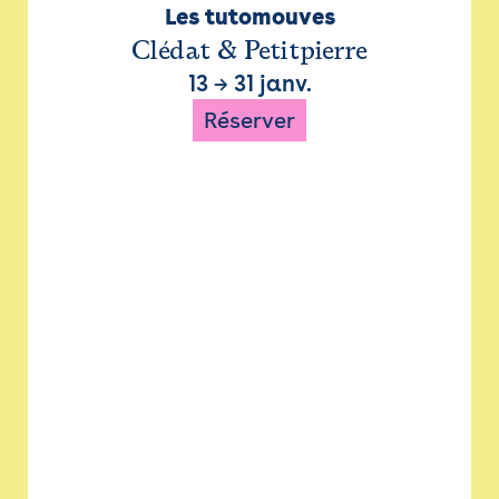
Les tutomouves
Clédat & Petitpierre
13
→
31 janv.
Réserver