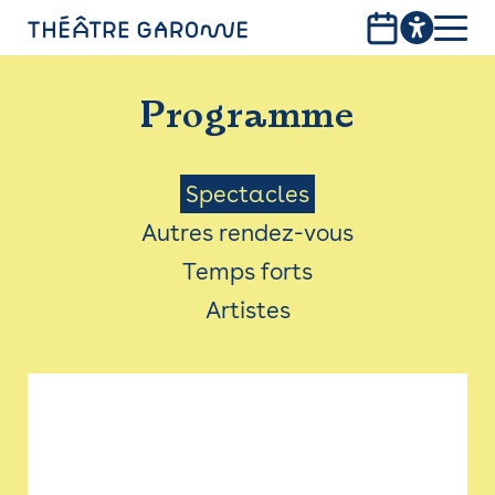
Aller
au
contenu
PROGRAMME
principal
Programme
INFOS PRATIQUES
AVEC LES PUBLICS
Menu
Spectacles
Autres rendez-vous
ACCESSIBILITÉ
Saison
Temps forts
LES PRODUCTIONS
Artistes
LE THÉÂTRE
Bistro
Billetterie