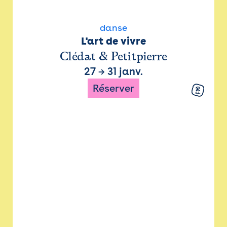
danse
L'art de vivre
Clédat & Petitpierre
27
→
31 janv.
Réserver