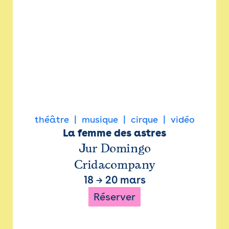
théâtre
musique
cirque
vidéo
La femme des astres
Jur Domingo
Cridacompany
18
→
20 mars
Réserver