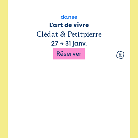
danse
L'art de vivre
Clédat & Petitpierre
27
→
31 janv.
Réserver