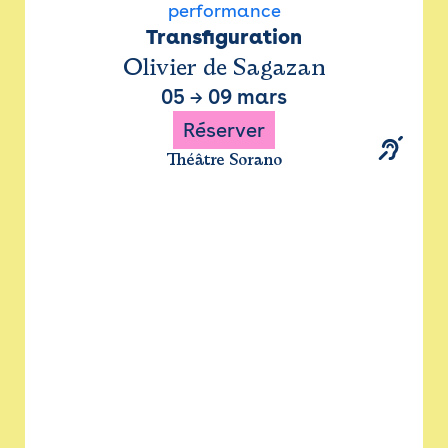
performance
Transfiguration
Olivier de Sagazan
05
→
09 mars
Réserver
Théâtre Sorano