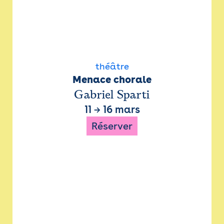
théâtre
Menace chorale
Gabriel Sparti
11
→
16 mars
Réserver