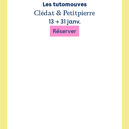
Les tutomouves
Clédat & Petitpierre
13
→
31 janv.
Réserver