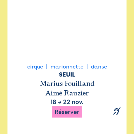
cirque
marionnette
danse
SEUIL
Marius Fouilland
Aimé Rauzier
18
→
22 nov.
Réserver