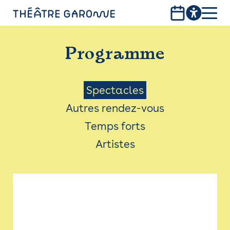
Aller
au
contenu
PROGRAMME
principal
Programme
INFOS PRATIQUES
AVEC LES PUBLICS
Menu
Spectacles
Autres rendez-vous
ACCESSIBILITÉ
Saison
Temps forts
LES PRODUCTIONS
Artistes
LE THÉÂTRE
Bistro
Billetterie