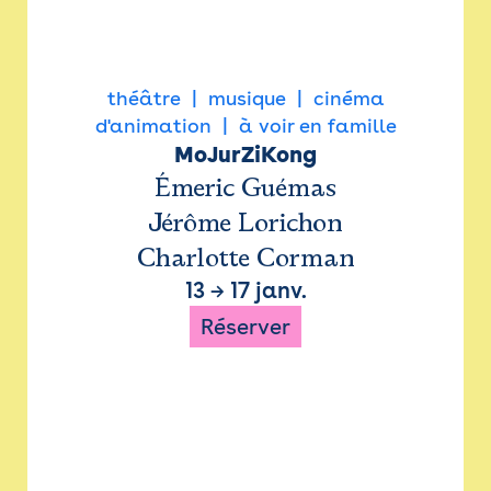
théâtre
musique
cinéma
d'animation
à voir en famille
MoJurZiKong
Émeric Guémas
Jérôme Lorichon
Charlotte Corman
13
→
17 janv.
Réserver