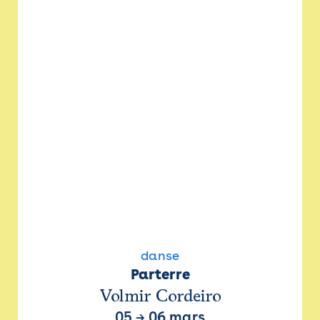
danse
Parterre
Volmir Cordeiro
05
→
06 mars