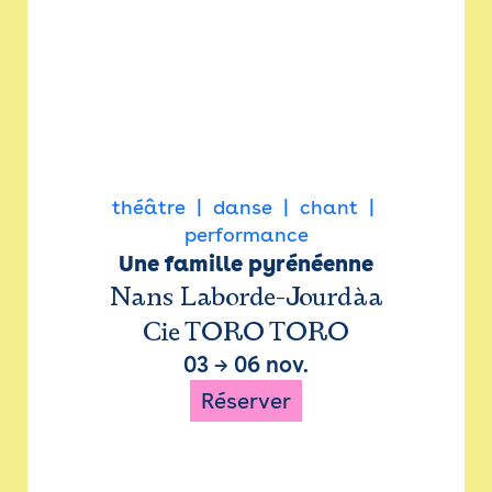
théâtre
danse
chant
performance
Une famille pyrénéenne
Nans Laborde-Jourdàa
Cie TORO TORO
03
→
06 nov.
Réserver