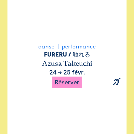
danse
performance
FURERU / 触れる
Azusa Takeuchi
24
→
25 févr.
Réserver