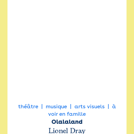
théâtre
musique
arts visuels
à
voir en famille
Olalaland
Lionel Dray