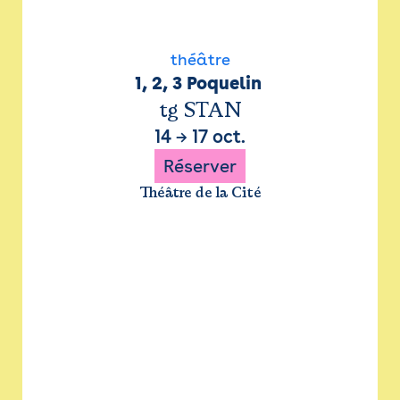
théâtre
1, 2, 3 Poquelin 
tg STAN
14
→
17 oct.
Réserver
Théâtre de la Cité