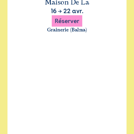
Maison De La
16
→
22 avr.
Réserver
Grainerie (Balma)