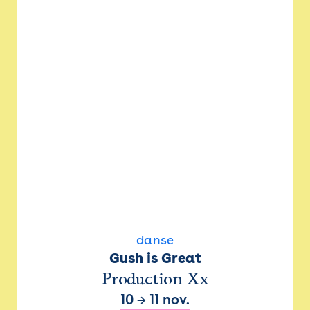
danse
Gush is Great
Production Xx
10
→
11 nov.