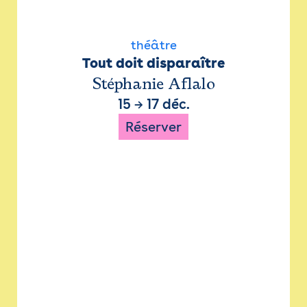
théâtre
Tout doit disparaître
Stéphanie Aflalo
15
→
17 déc.
Réserver