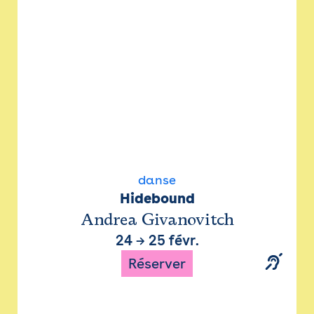
danse
Hidebound
Andrea Givanovitch
24
→
25 févr.
Réserver