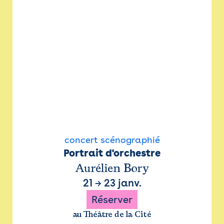
concert scénographié
Portrait d'orchestre
Aurélien Bory
21
→
23 janv.
Réserver
au Théâtre de la Cité