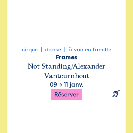
cirque
danse
à voir en famille
Frames
Not Standing/Alexander
Vantournhout
09
→
11 janv.
Réserver