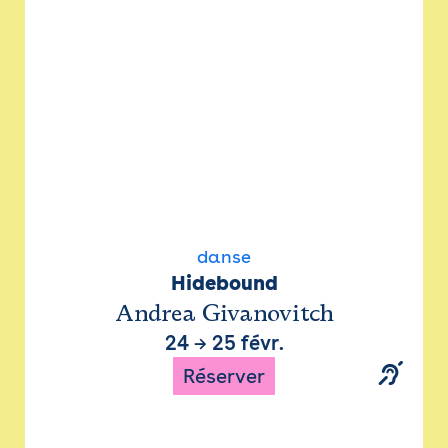
danse
Hidebound
Andrea Givanovitch
24
→
25 févr.
Réserver