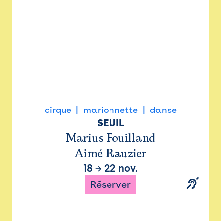
cirque
marionnette
danse
SEUIL
Marius Fouilland
Aimé Rauzier
18
→
22 nov.
Réserver