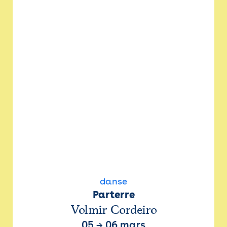
danse
Parterre
Volmir Cordeiro
05
→
06 mars