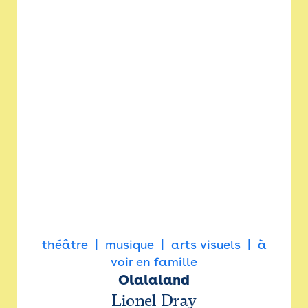
théâtre
musique
arts visuels
à
voir en famille
Olalaland
Lionel Dray