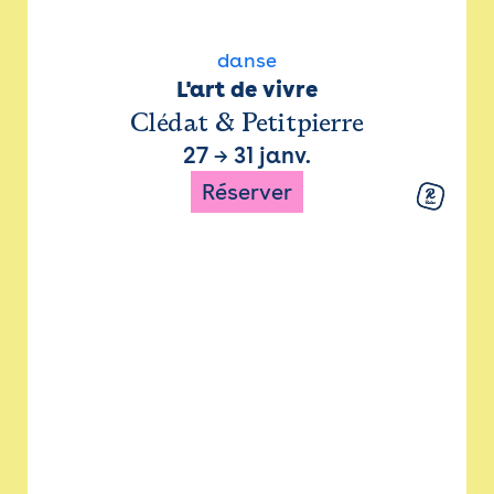
danse
L'art de vivre
Clédat & Petitpierre
27
→
31 janv.
Réserver