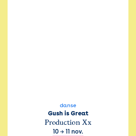
danse
Gush is Great
Production Xx
10
→
11 nov.