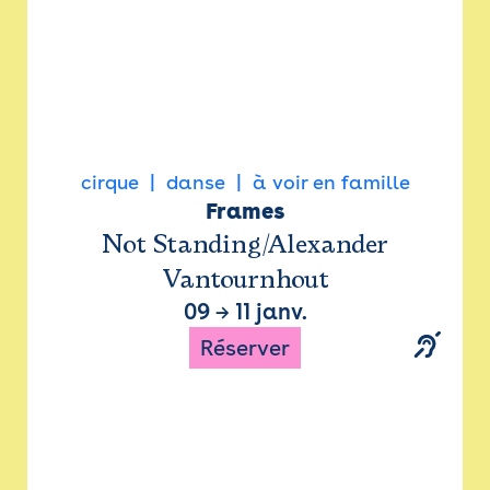
cirque
danse
à voir en famille
Frames
Not Standing/Alexander
Vantournhout
09
→
11 janv.
Réserver