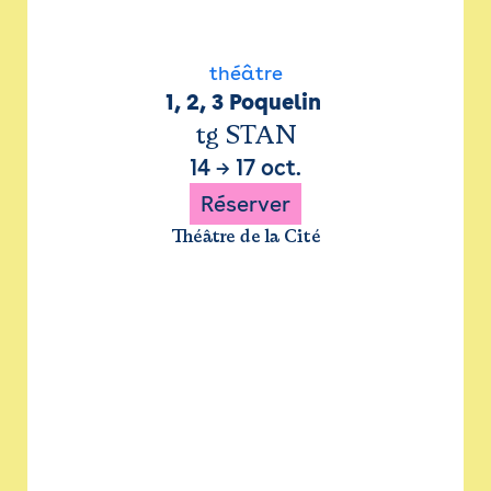
théâtre
1, 2, 3 Poquelin 
tg STAN
14
→
17 oct.
Réserver
Théâtre de la Cité