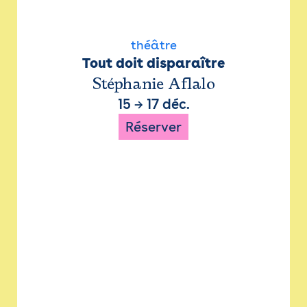
théâtre
Tout doit disparaître
Stéphanie Aflalo
15
→
17 déc.
Réserver