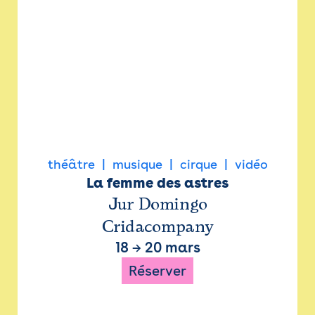
théâtre
musique
cirque
vidéo
La femme des astres
Jur Domingo
Cridacompany
18
→
20 mars
Réserver