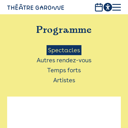
Aller
au
contenu
PROGRAMME
principal
Programme
INFOS PRATIQUES
AVEC LES PUBLICS
Menu
Spectacles
Autres rendez-vous
ACCESSIBILITÉ
Saison
Temps forts
LES PRODUCTIONS
Artistes
LE THÉÂTRE
Bistro
Billetterie