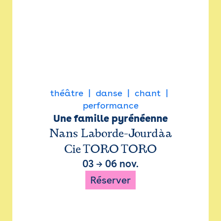
théâtre
danse
chant
performance
Une famille pyrénéenne
Nans Laborde-Jourdàa
Cie TORO TORO
03
→
06 nov.
Réserver