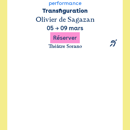
performance
Transfiguration
Olivier de Sagazan
05
→
09 mars
Réserver
Théâtre Sorano