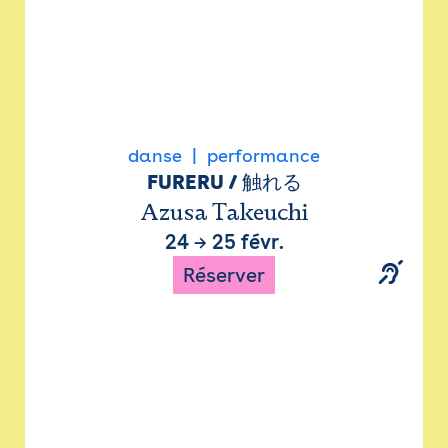
danse
performance
FURERU / 触れる
Azusa Takeuchi
24
→
25 févr.
Réserver