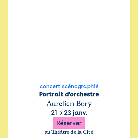
concert scénographié
Portrait d'orchestre
Aurélien Bory
21
→
23 janv.
Réserver
au Théâtre de la Cité