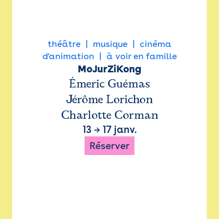
théâtre
musique
cinéma
d'animation
à voir en famille
MoJurZiKong
Émeric Guémas
Jérôme Lorichon
Charlotte Corman
13
→
17 janv.
Réserver