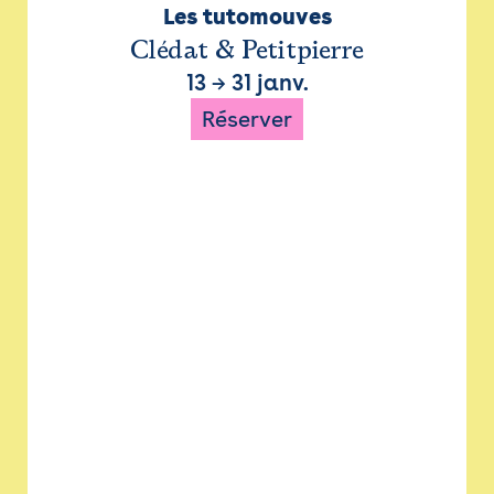
Les tutomouves
Clédat & Petitpierre
13
→
31 janv.
Réserver