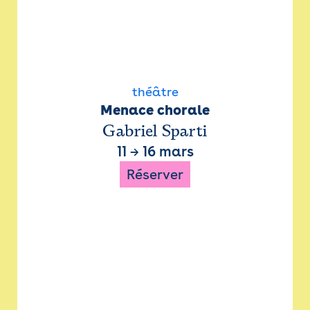
théâtre
Menace chorale
Gabriel Sparti
11
→
16 mars
Réserver