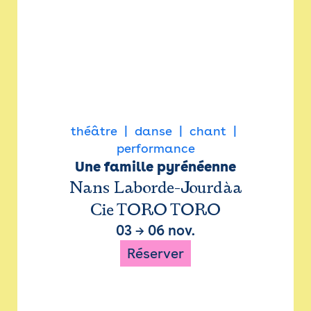
théâtre
danse
chant
performance
Une famille pyrénéenne
Nans Laborde-Jourdàa
Cie TORO TORO
03
→
06 nov.
Réserver