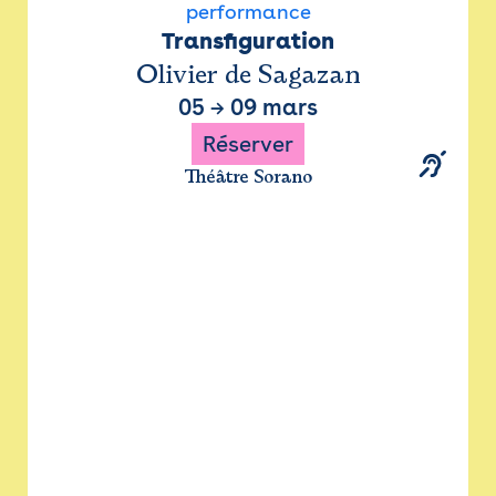
performance
Transfiguration
Olivier de Sagazan
05
→
09 mars
Réserver
Théâtre Sorano