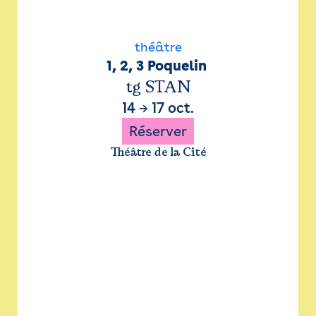
théâtre
1, 2, 3 Poquelin 
tg STAN
14
→
17 oct.
Réserver
Théâtre de la Cité