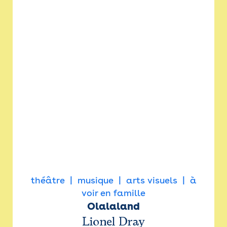
théâtre
musique
arts visuels
à
voir en famille
Olalaland
Lionel Dray