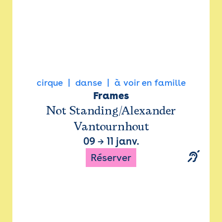
cirque
danse
à voir en famille
Frames
Not Standing/Alexander
Vantournhout
09
→
11 janv.
Réserver