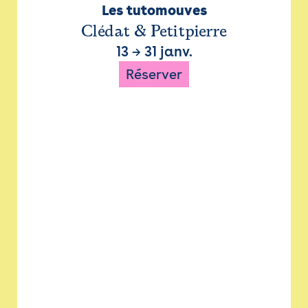
Les tutomouves
Clédat & Petitpierre
13
→
31 janv.
Réserver