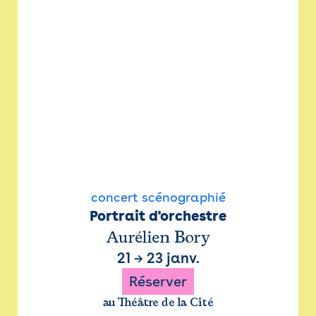
concert scénographié
Portrait d'orchestre
Aurélien Bory
21
→
23 janv.
Réserver
au Théâtre de la Cité