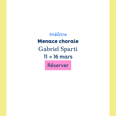
théâtre
Menace chorale
Gabriel Sparti
11
→
16 mars
Réserver