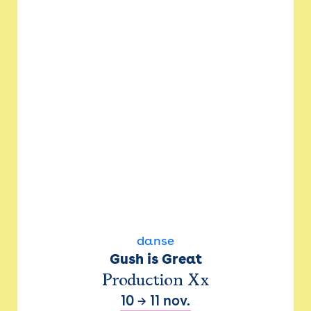
danse
Gush is Great
Production Xx
10
→
11 nov.