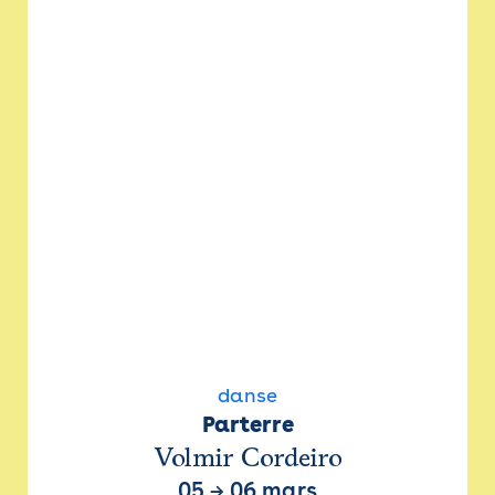
danse
Parterre
Volmir Cordeiro
05
→
06 mars