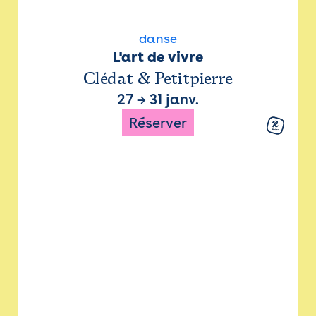
danse
L'art de vivre
Clédat & Petitpierre
27
→
31 janv.
Réserver