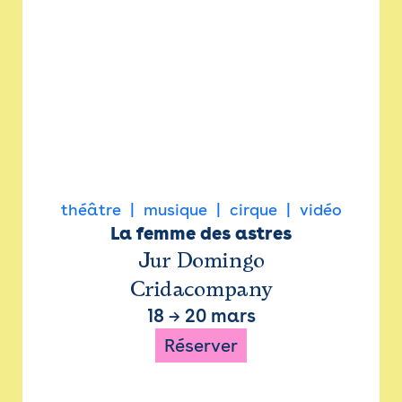
théâtre
musique
cirque
vidéo
La femme des astres
Jur Domingo
Cridacompany
18
→
20 mars
Réserver