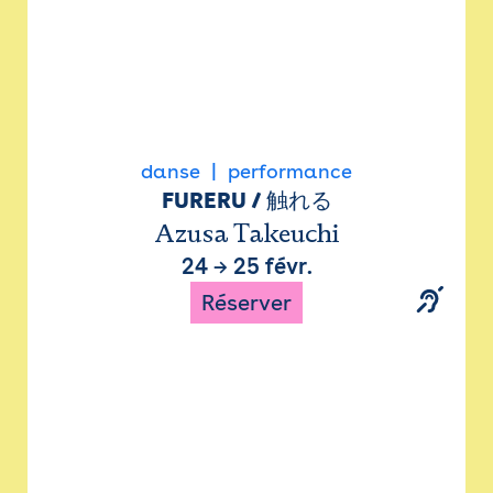
danse
performance
FURERU / 触れる
Azusa Takeuchi
24
→
25 févr.
Réserver