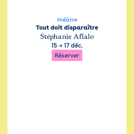
théâtre
Tout doit disparaître
Stéphanie Aflalo
15
→
17 déc.
Réserver