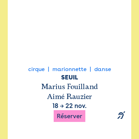
cirque
marionnette
danse
SEUIL
Marius Fouilland
Aimé Rauzier
18
→
22 nov.
Réserver