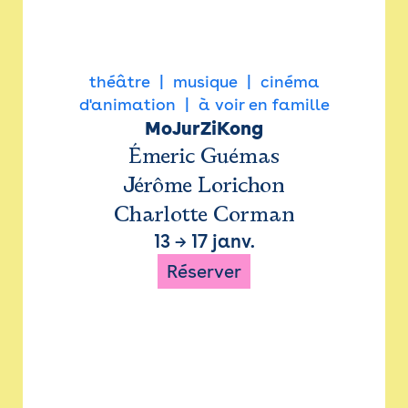
théâtre
musique
cinéma
d'animation
à voir en famille
MoJurZiKong
Émeric Guémas
Jérôme Lorichon
Charlotte Corman
13
→
17 janv.
Réserver