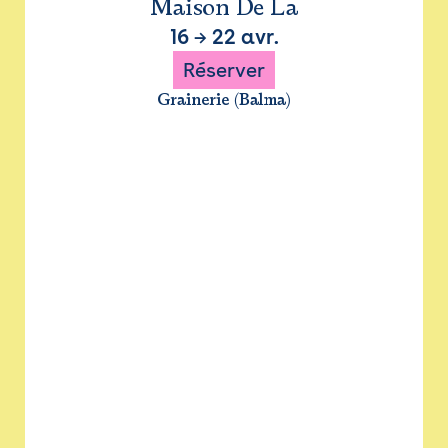
Maison De La
16
→
22 avr.
Réserver
Grainerie (Balma)