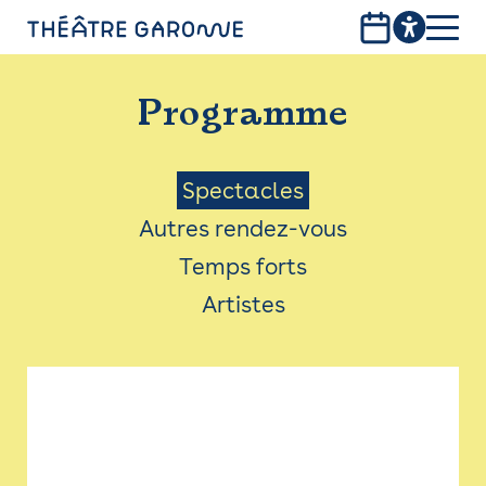
Aller
au
contenu
PROGRAMME
principal
Programme
INFOS PRATIQUES
AVEC LES PUBLICS
Menu
Spectacles
Autres rendez-vous
ACCESSIBILITÉ
Saison
Temps forts
LES PRODUCTIONS
Artistes
LE THÉÂTRE
Bistro
Billetterie