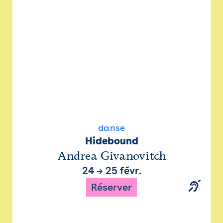
danse
Hidebound
Andrea Givanovitch
24
→
25 févr.
Réserver