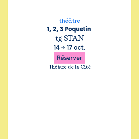
théâtre
1, 2, 3 Poquelin 
tg STAN
14
→
17 oct.
Réserver
Théâtre de la Cité