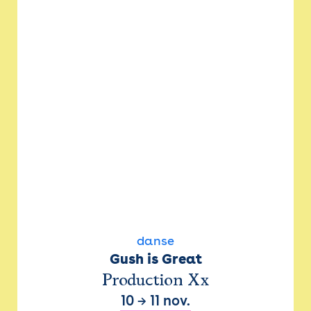
danse
Gush is Great
Production Xx
10
→
11 nov.