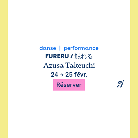
danse
performance
FURERU / 触れる
Azusa Takeuchi
24
→
25 févr.
Réserver