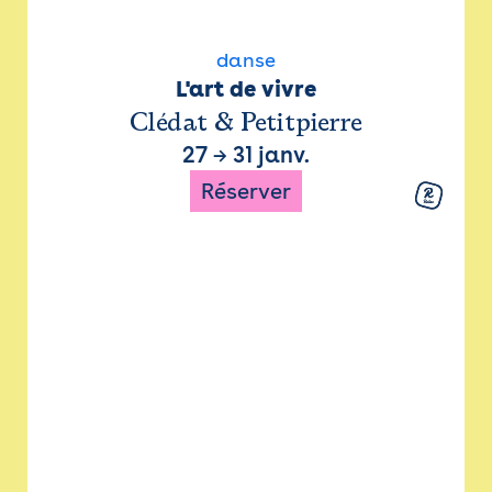
danse
L'art de vivre
Clédat & Petitpierre
27
→
31 janv.
Réserver