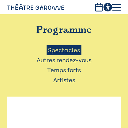
Aller
au
contenu
PROGRAMME
principal
Programme
INFOS PRATIQUES
AVEC LES PUBLICS
Menu
Spectacles
Autres rendez-vous
ACCESSIBILITÉ
Saison
Temps forts
LES PRODUCTIONS
Artistes
LE THÉÂTRE
Bistro
Billetterie