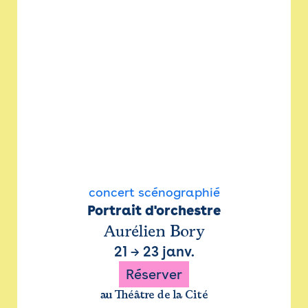
concert scénographié
Portrait d'orchestre
Aurélien Bory
21
→
23 janv.
Réserver
au Théâtre de la Cité