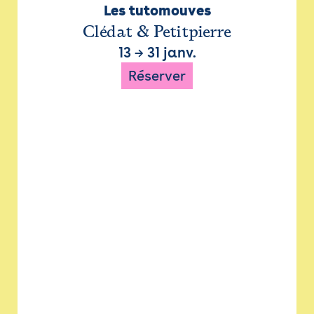
Les tutomouves
Clédat & Petitpierre
13
→
31 janv.
Réserver