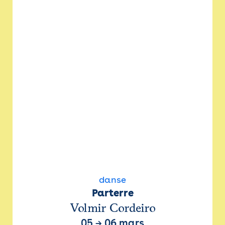
danse
Parterre
Volmir Cordeiro
05
→
06 mars