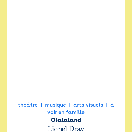
théâtre
musique
arts visuels
à
voir en famille
Olalaland
Lionel Dray