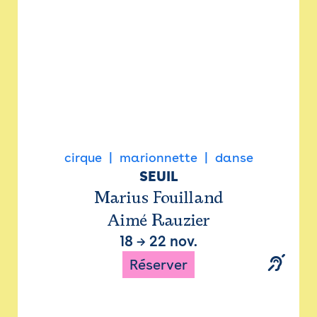
cirque
marionnette
danse
SEUIL
Marius Fouilland
Aimé Rauzier
18
→
22 nov.
Réserver