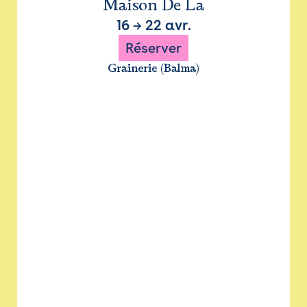
Maison De La
16
→
22 avr.
Réserver
Grainerie (Balma)