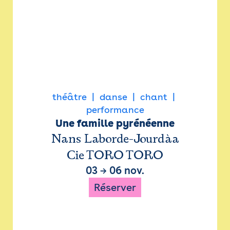
théâtre
danse
chant
performance
Une famille pyrénéenne
Nans Laborde-Jourdàa
Cie TORO TORO
03
→
06 nov.
Réserver