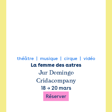
théâtre
musique
cirque
vidéo
La femme des astres
Jur Domingo
Cridacompany
18
→
20 mars
Réserver