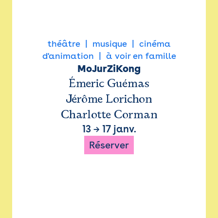
théâtre
musique
cinéma
d'animation
à voir en famille
MoJurZiKong
Émeric Guémas
Jérôme Lorichon
Charlotte Corman
13
→
17 janv.
Réserver