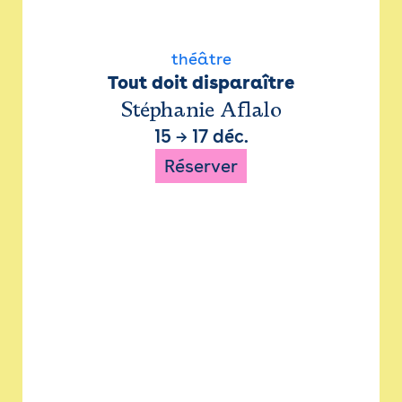
théâtre
Tout doit disparaître
Stéphanie Aflalo
15
→
17 déc.
Réserver