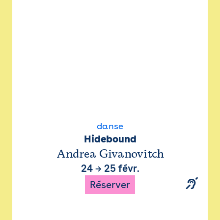
danse
Hidebound
Andrea Givanovitch
24
→
25 févr.
Réserver