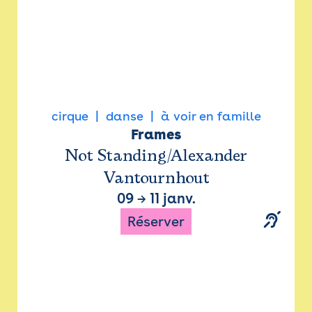
cirque
danse
à voir en famille
Frames
Not Standing/Alexander
Vantournhout
09
→
11 janv.
Réserver