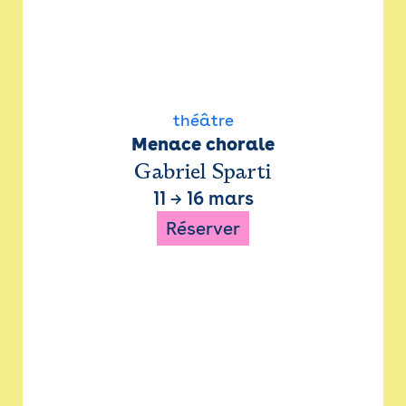
théâtre
Menace chorale
Gabriel Sparti
11
→
16 mars
Réserver