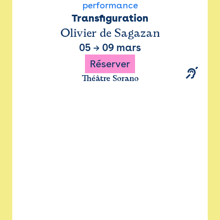
performance
Transfiguration
Olivier de Sagazan
05
→
09 mars
Réserver
Théâtre Sorano