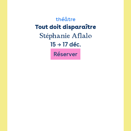
théâtre
Tout doit disparaître
Stéphanie Aflalo
15
→
17 déc.
Réserver