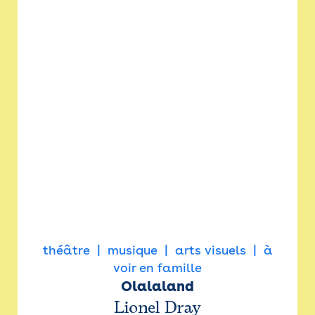
théâtre
musique
arts visuels
à
voir en famille
Olalaland
Lionel Dray