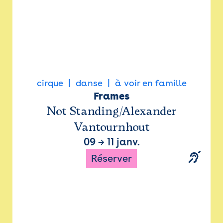
cirque
danse
à voir en famille
Frames
Not Standing/Alexander
Vantournhout
09
→
11 janv.
Réserver