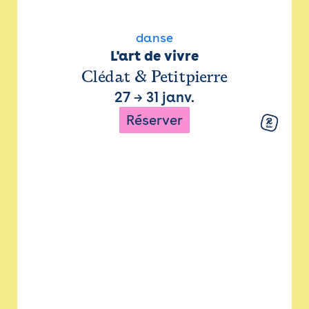
danse
L'art de vivre
Clédat & Petitpierre
27
→
31 janv.
Réserver