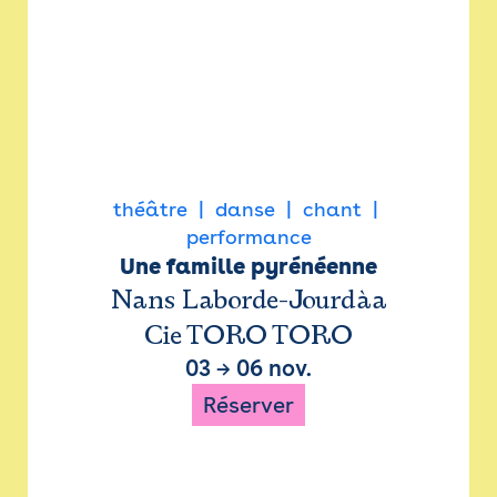
théâtre
danse
chant
performance
Une famille pyrénéenne
Nans Laborde-Jourdàa
Cie TORO TORO
03
→
06 nov.
Réserver