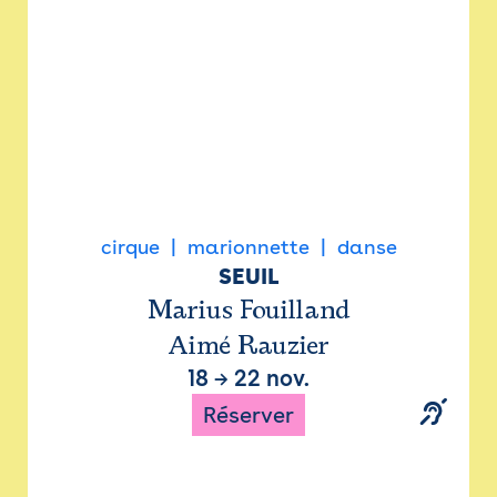
cirque
marionnette
danse
SEUIL
Marius Fouilland
Aimé Rauzier
18
→
22 nov.
Réserver