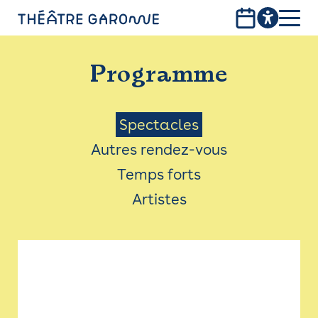
Aller
au
contenu
PROGRAMME
principal
Programme
INFOS PRATIQUES
AVEC LES PUBLICS
Menu
Spectacles
Autres rendez-vous
ACCESSIBILITÉ
Saison
Temps forts
LES PRODUCTIONS
Artistes
LE THÉÂTRE
Bistro
Billetterie