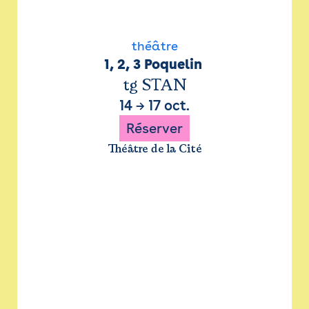
théâtre
1, 2, 3 Poquelin 
tg STAN
14
→
17 oct.
Réserver
Théâtre de la Cité