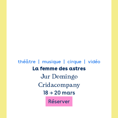
théâtre
musique
cirque
vidéo
La femme des astres
Jur Domingo
Cridacompany
18
→
20 mars
Réserver