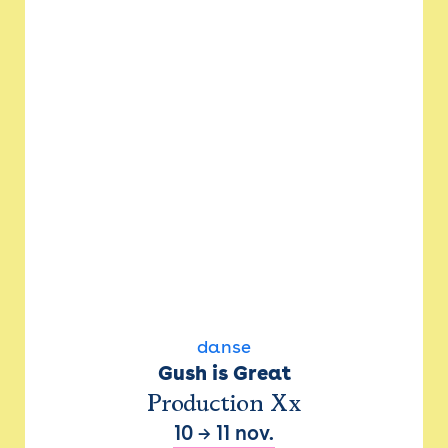
danse
Gush is Great
Production Xx
10
→
11 nov.