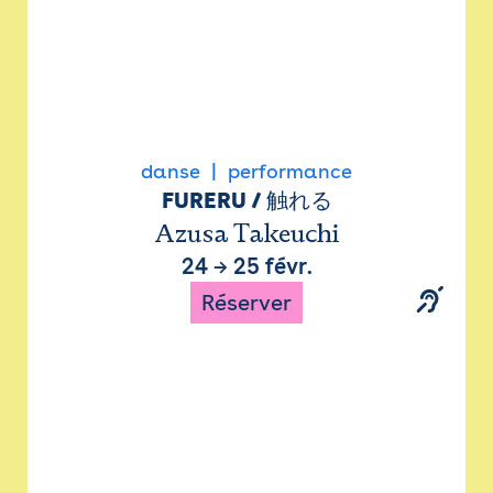
danse
performance
FURERU / 触れる
Azusa Takeuchi
24
→
25 févr.
Réserver