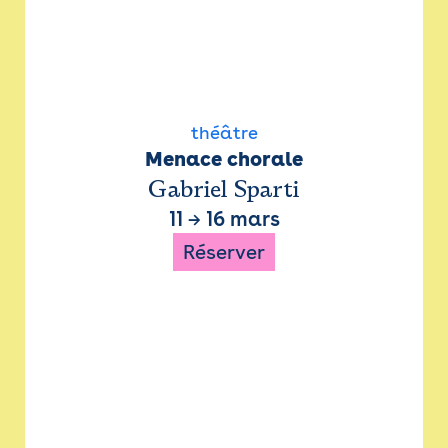
théâtre
Menace chorale
Gabriel Sparti
11
→
16 mars
Réserver