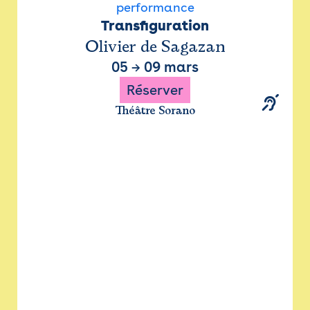
performance
Transfiguration
Olivier de Sagazan
05
→
09 mars
Réserver
Théâtre Sorano