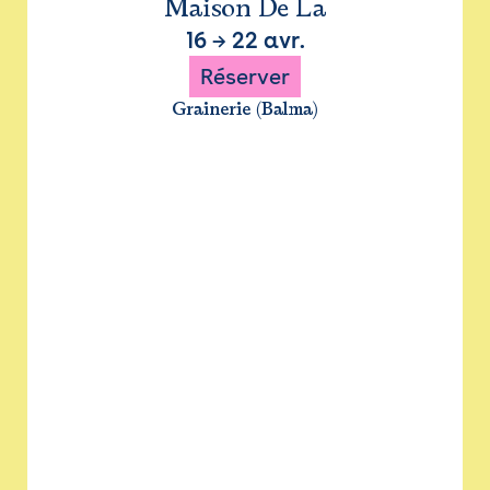
Maison De La
16
→
22 avr.
Réserver
Grainerie (Balma)