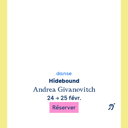
danse
Hidebound
Andrea Givanovitch
24
→
25 févr.
Réserver