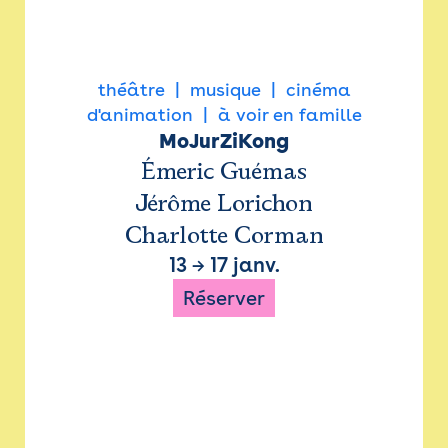
théâtre
musique
cinéma
d'animation
à voir en famille
MoJurZiKong
Émeric Guémas
Jérôme Lorichon
Charlotte Corman
13
→
17 janv.
Réserver