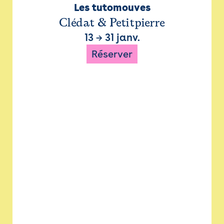
Les tutomouves
Clédat & Petitpierre
13
→
31 janv.
Réserver