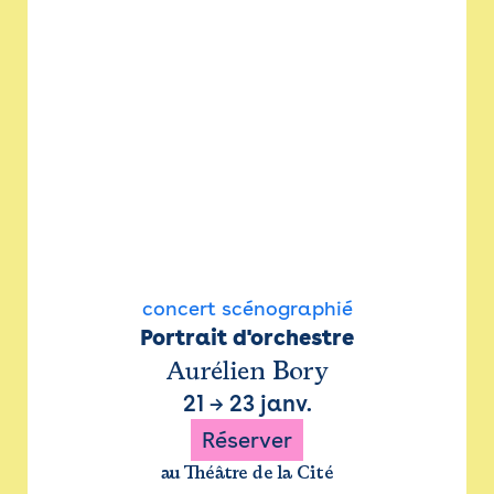
concert scénographié
Portrait d'orchestre
Aurélien Bory
21
→
23 janv.
Réserver
au Théâtre de la Cité