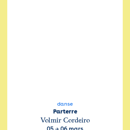
danse
Parterre
Volmir Cordeiro
05
→
06 mars