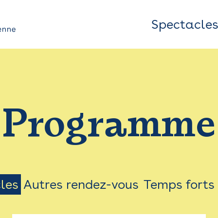
Spectacle
Top
Bar
/
Programme
Menu
les
Autres rendez-vous
Temps forts
on