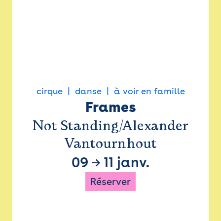
cirque
danse
à voir en famille
Frames
Not Standing/Alexander
Vantournhout
09
→
11 janv.
Réserver