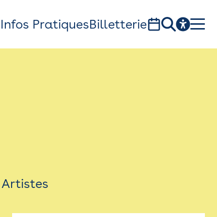
s
Infos Pratiques
Billetterie
Bistro
Billetterie
Newsletter
Espace presse
Artistes
théâtre Garonne, scène européenne
1, av. du Chateau d'eau - 31300 Toulouse