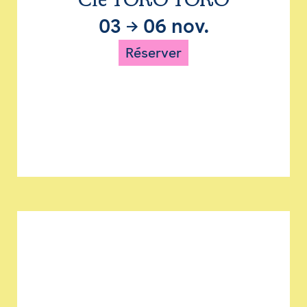
Cie TORO TORO
03
→
06 nov.
Réserver