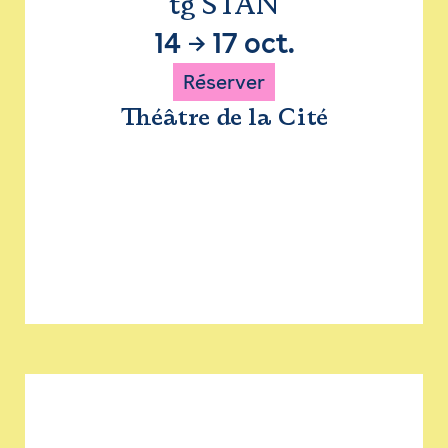
tg STAN
14
→
17 oct.
Réserver
Théâtre de la Cité