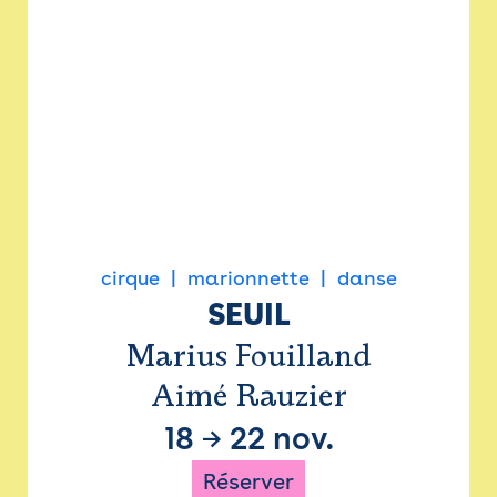
cirque
marionnette
danse
SEUIL
Marius Fouilland
Aimé Rauzier
18
→
22 nov.
Réserver