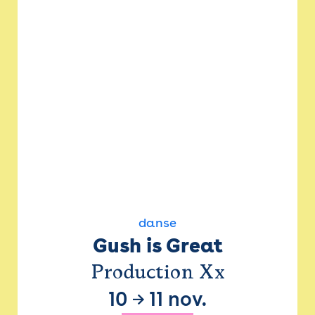
danse
Gush is Great
Production Xx
10
→
11 nov.