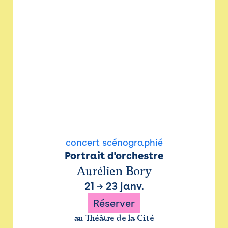
concert scénographié
Portrait d'orchestre
Aurélien Bory
21
→
23 janv.
Réserver
au Théâtre de la Cité