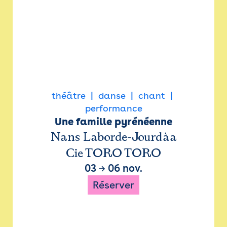
théâtre
danse
chant
performance
Une famille pyrénéenne
Nans Laborde-Jourdàa
Cie TORO TORO
03
→
06 nov.
Réserver