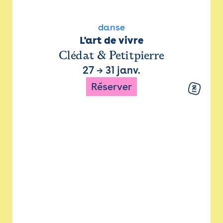
danse
L'art de vivre
Clédat & Petitpierre
27
→
31 janv.
Réserver