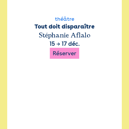
théâtre
Tout doit disparaître
Stéphanie Aflalo
15
→
17 déc.
Réserver