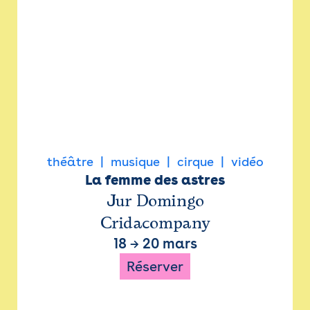
théâtre
musique
cirque
vidéo
La femme des astres
Jur Domingo
Cridacompany
18
→
20 mars
Réserver