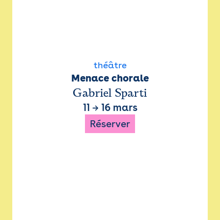
théâtre
Menace chorale
Gabriel Sparti
11
→
16 mars
Réserver