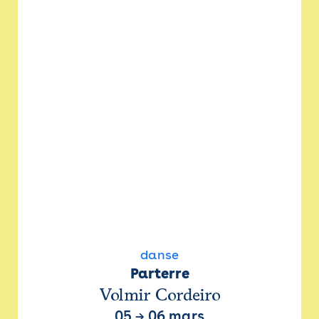
danse
Parterre
Volmir Cordeiro
05
→
06 mars