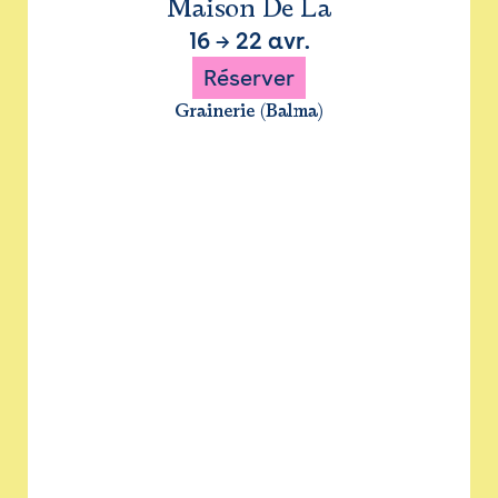
Maison De La
16
→
22 avr.
Réserver
Grainerie (Balma)