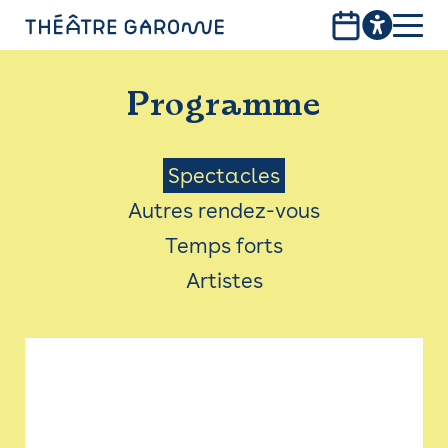
Aller
au
contenu
PROGRAMME
principal
Programme
INFOS PRATIQUES
AVEC LES PUBLICS
Menu
Spectacles
Autres rendez-vous
ACCESSIBILITÉ
Saison
Temps forts
LES PRODUCTIONS
Artistes
LE THÉÂTRE
Bistro
Billetterie