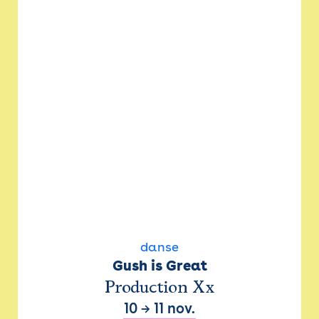
danse
Gush is Great
Production Xx
10
→
11 nov.