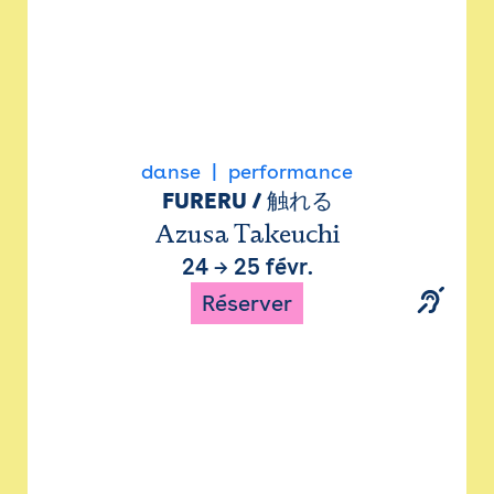
danse
performance
FURERU / 触れる
Azusa Takeuchi
24
→
25 févr.
Réserver