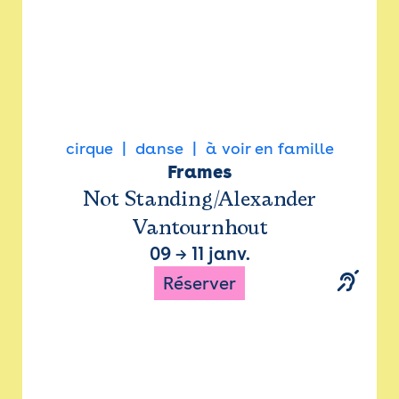
cirque
danse
à voir en famille
Frames
Not Standing/Alexander
Vantournhout
09
→
11 janv.
Réserver