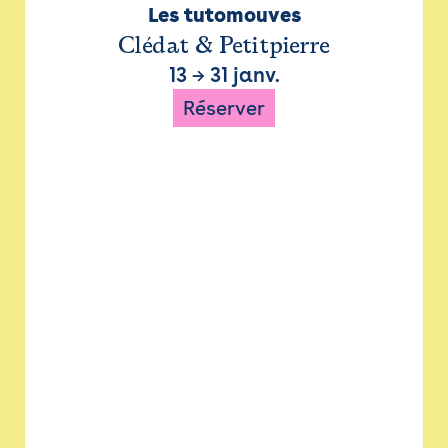
Les tutomouves
Clédat & Petitpierre
13
→
31 janv.
Réserver