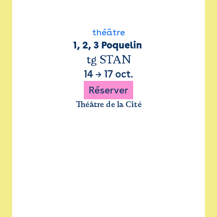
théâtre
1, 2, 3 Poquelin 
tg STAN
14
→
17 oct.
Réserver
Théâtre de la Cité