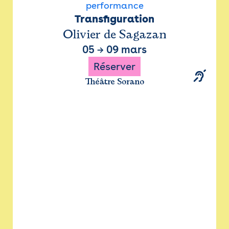
performance
Transfiguration
Olivier de Sagazan
05
→
09 mars
Réserver
Théâtre Sorano