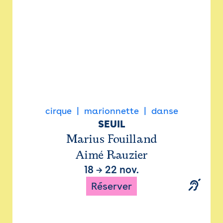
cirque
marionnette
danse
SEUIL
Marius Fouilland
Aimé Rauzier
18
→
22 nov.
Réserver