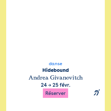
danse
Hidebound
Andrea Givanovitch
24
→
25 févr.
Réserver