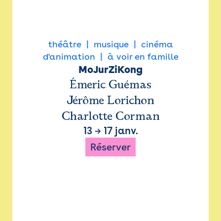
théâtre
musique
cinéma
d'animation
à voir en famille
MoJurZiKong
Émeric Guémas
Jérôme Lorichon
Charlotte Corman
13
→
17 janv.
Réserver