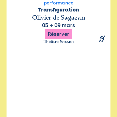
performance
Transfiguration
Olivier de Sagazan
05
→
09 mars
Réserver
Théâtre Sorano