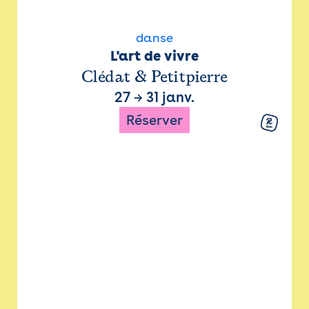
danse
L'art de vivre
Clédat & Petitpierre
27
→
31 janv.
Réserver