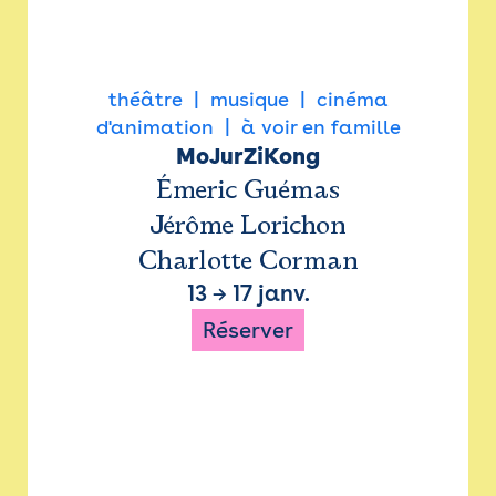
théâtre
musique
cinéma
d'animation
à voir en famille
MoJurZiKong
Émeric Guémas
Jérôme Lorichon
Charlotte Corman
13
→
17 janv.
Réserver