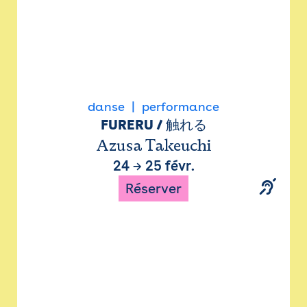
danse
performance
FURERU / 触れる
Azusa Takeuchi
24
→
25 févr.
Réserver