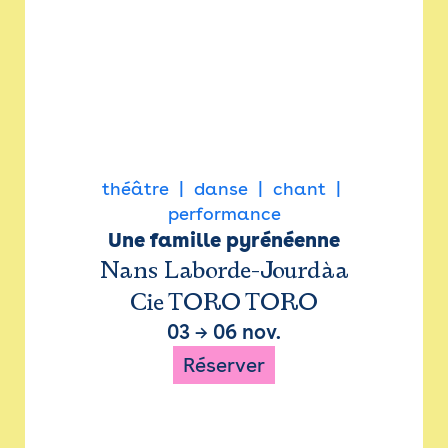
théâtre
danse
chant
performance
Une famille pyrénéenne
Nans Laborde-Jourdàa
Cie TORO TORO
03
→
06 nov.
Réserver