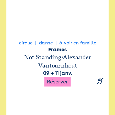
cirque
danse
à voir en famille
Frames
Not Standing/Alexander
Vantournhout
09
→
11 janv.
Réserver