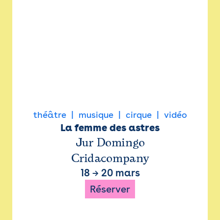
théâtre
musique
cirque
vidéo
La femme des astres
Jur Domingo
Cridacompany
18
→
20 mars
Réserver