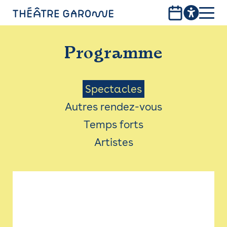
Aller
au
contenu
PROGRAMME
principal
Programme
INFOS PRATIQUES
AVEC LES PUBLICS
Menu
Spectacles
Autres rendez-vous
ACCESSIBILITÉ
Saison
Temps forts
LES PRODUCTIONS
Artistes
LE THÉÂTRE
Bistro
Billetterie