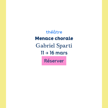
théâtre
Menace chorale
Gabriel Sparti
11
→
16 mars
Réserver