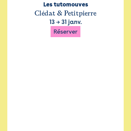
Les tutomouves
Clédat & Petitpierre
13
→
31 janv.
Réserver