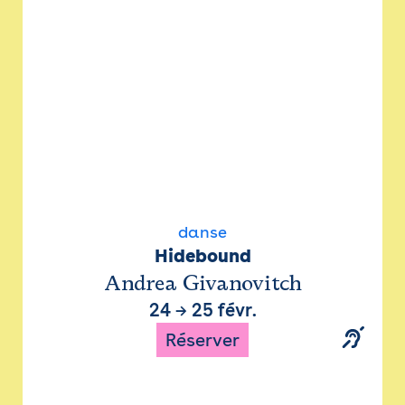
danse
Hidebound
Andrea Givanovitch
24
→
25 févr.
Réserver