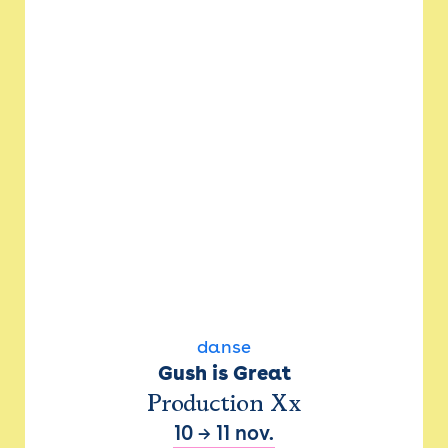
danse
Gush is Great
Production Xx
10
→
11 nov.