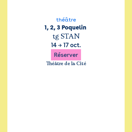
théâtre
1, 2, 3 Poquelin 
tg STAN
14
→
17 oct.
Réserver
Théâtre de la Cité