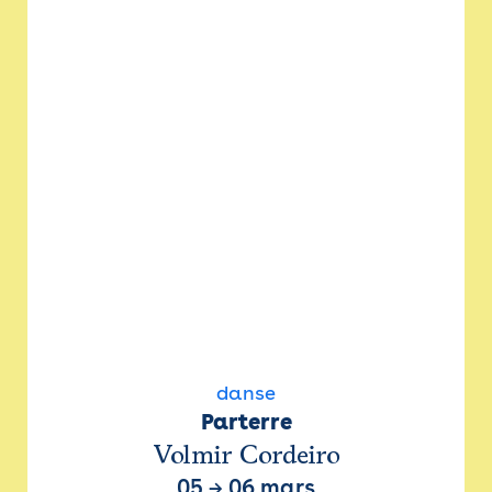
danse
Parterre
Volmir Cordeiro
05
→
06 mars