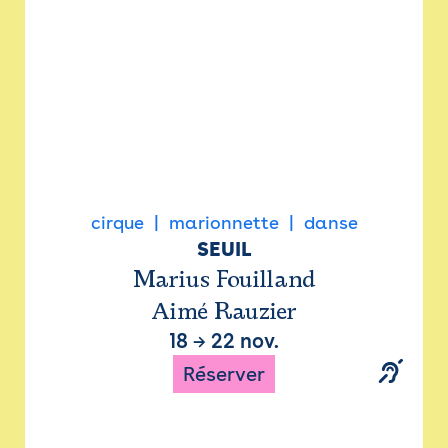
cirque
marionnette
danse
SEUIL
Marius Fouilland
Aimé Rauzier
18
→
22 nov.
Réserver