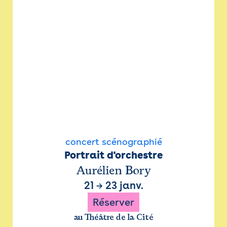
concert scénographié
Portrait d'orchestre
Aurélien Bory
21
→
23 janv.
Réserver
au Théâtre de la Cité