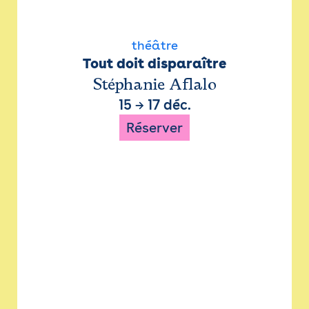
théâtre
Tout doit disparaître
Stéphanie Aflalo
15
→
17 déc.
Réserver