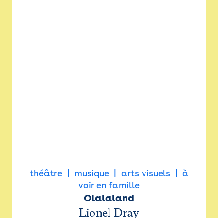
théâtre
musique
arts visuels
à
voir en famille
Olalaland
Lionel Dray