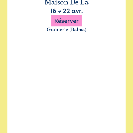
Maison De La
16
→
22 avr.
Réserver
Grainerie (Balma)