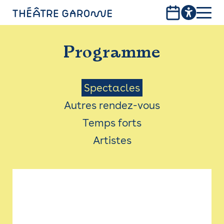
Aller
au
contenu
PROGRAMME
principal
Programme
INFOS PRATIQUES
AVEC LES PUBLICS
Menu
Spectacles
Autres rendez-vous
ACCESSIBILITÉ
Saison
Temps forts
LES PRODUCTIONS
Artistes
LE THÉÂTRE
Bistro
Billetterie