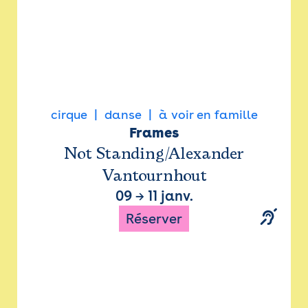
cirque
danse
à voir en famille
Frames
Not Standing/Alexander
Vantournhout
09
→
11 janv.
Réserver