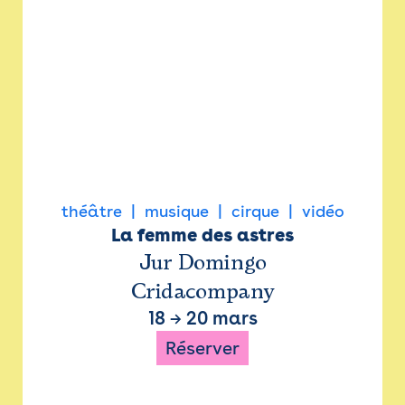
théâtre
musique
cirque
vidéo
La femme des astres
Jur Domingo
Cridacompany
18
→
20 mars
Réserver