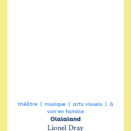
théâtre
musique
arts visuels
à
voir en famille
Olalaland
Lionel Dray