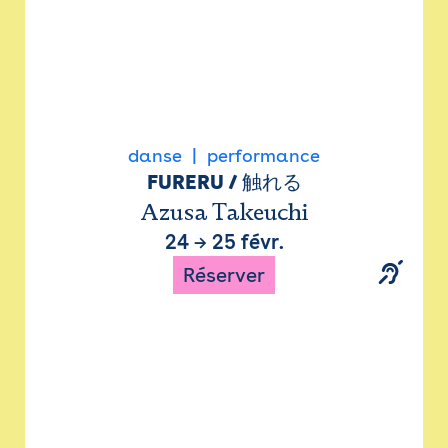
danse
performance
FURERU / 触れる
Azusa Takeuchi
24
→
25 févr.
Réserver