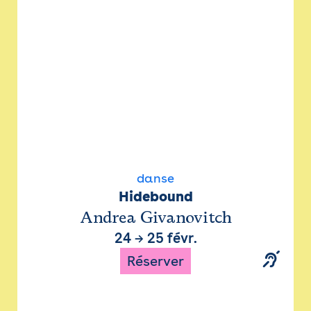
danse
Hidebound
Andrea Givanovitch
24
→
25 févr.
Réserver