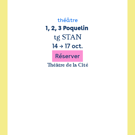
théâtre
1, 2, 3 Poquelin 
tg STAN
14
→
17 oct.
Réserver
Théâtre de la Cité