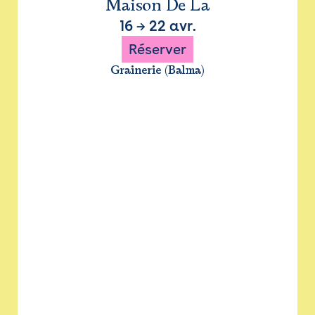
Maison De La
16
→
22 avr.
Réserver
Grainerie (Balma)