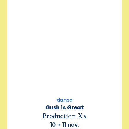
danse
Gush is Great
Production Xx
10
→
11 nov.