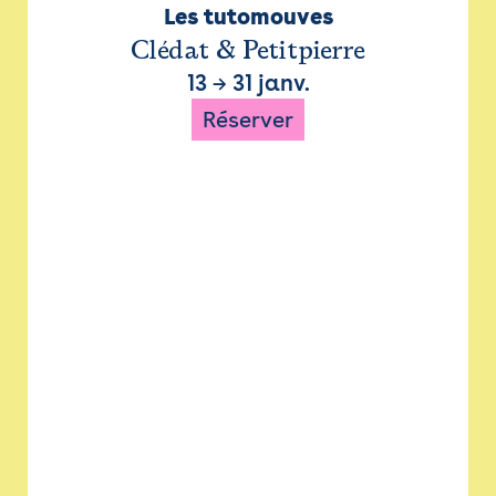
Les tutomouves
Clédat & Petitpierre
13
→
31 janv.
Réserver