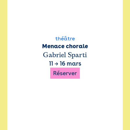
théâtre
Menace chorale
Gabriel Sparti
11
→
16 mars
Réserver