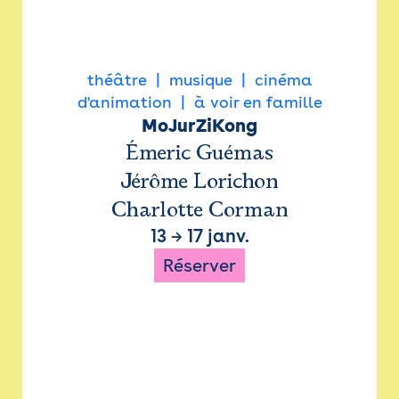
théâtre
musique
cinéma
d'animation
à voir en famille
MoJurZiKong
Émeric Guémas
Jérôme Lorichon
Charlotte Corman
13
→
17 janv.
Réserver