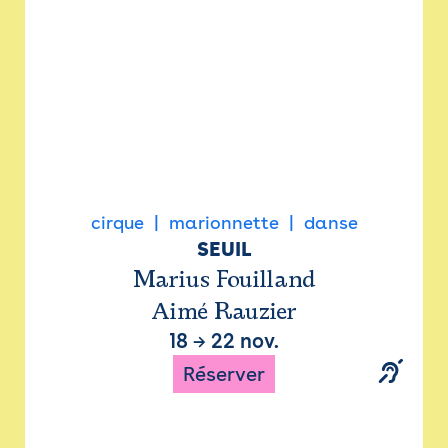
cirque
marionnette
danse
SEUIL
Marius Fouilland
Aimé Rauzier
18
→
22 nov.
Réserver