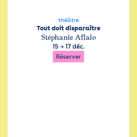
théâtre
Tout doit disparaître
Stéphanie Aflalo
15
→
17 déc.
Réserver