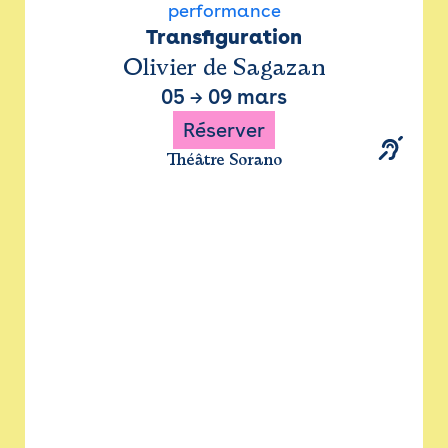
performance
Transfiguration
Olivier de Sagazan
05
→
09 mars
Réserver
Théâtre Sorano