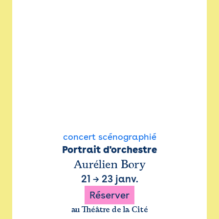
concert scénographié
Portrait d'orchestre
Aurélien Bory
21
→
23 janv.
Réserver
au Théâtre de la Cité