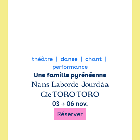
théâtre
danse
chant
performance
Une famille pyrénéenne
Nans Laborde-Jourdàa
Cie TORO TORO
03
→
06 nov.
Réserver