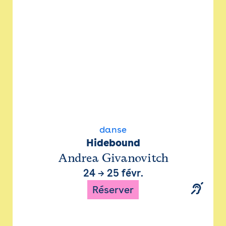
danse
Hidebound
Andrea Givanovitch
24
→
25 févr.
Réserver