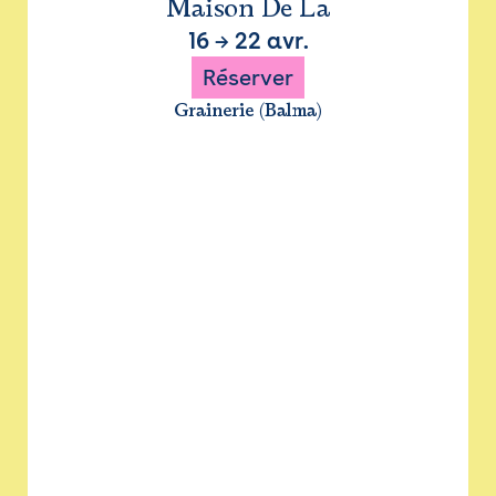
Maison De La
16
→
22 avr.
Réserver
Grainerie (Balma)