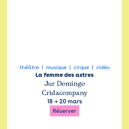
théâtre
musique
cirque
vidéo
La femme des astres
Jur Domingo
Cridacompany
18
→
20 mars
Réserver