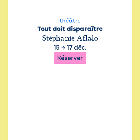
théâtre
Tout doit disparaître
Stéphanie Aflalo
15
→
17 déc.
Réserver