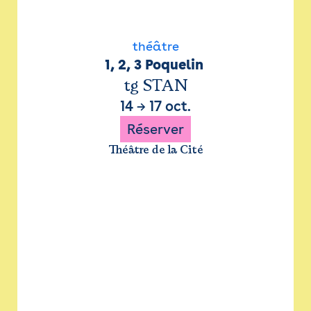
théâtre
1, 2, 3 Poquelin 
tg STAN
14
→
17 oct.
Réserver
Théâtre de la Cité