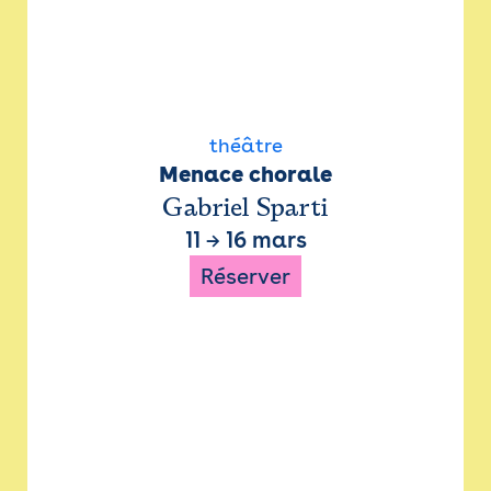
théâtre
Menace chorale
Gabriel Sparti
11
→
16 mars
Réserver