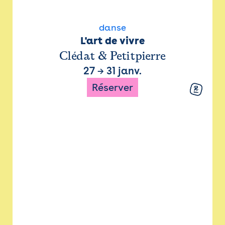
danse
L'art de vivre
Clédat & Petitpierre
27
→
31 janv.
Réserver