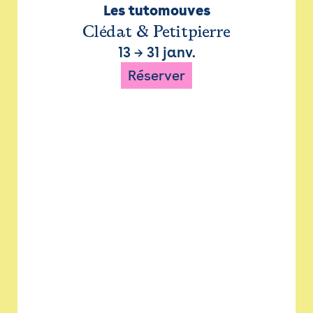
Les tutomouves
Clédat & Petitpierre
13
→
31 janv.
Réserver