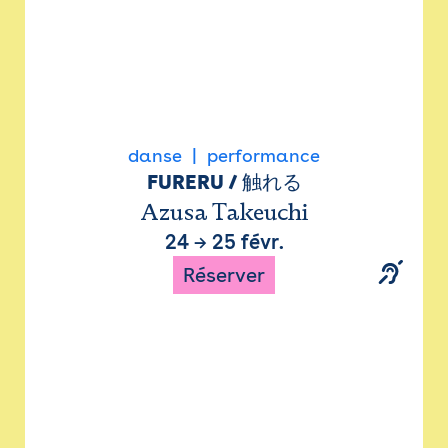
danse
performance
FURERU / 触れる
Azusa Takeuchi
24
→
25 févr.
Réserver