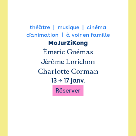
théâtre
musique
cinéma
d'animation
à voir en famille
MoJurZiKong
Émeric Guémas
Jérôme Lorichon
Charlotte Corman
13
→
17 janv.
Réserver