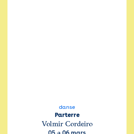
danse
Parterre
Volmir Cordeiro
05
→
06 mars