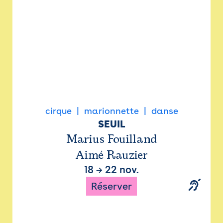
cirque
marionnette
danse
SEUIL
Marius Fouilland
Aimé Rauzier
18
→
22 nov.
Réserver