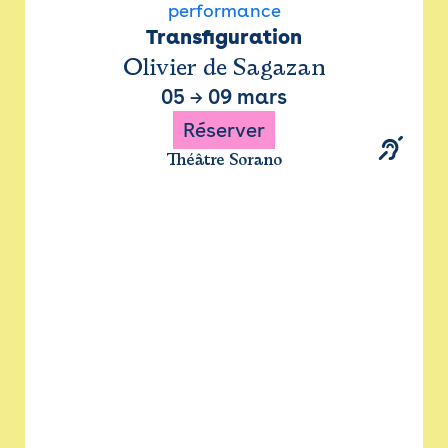
performance
Transfiguration
Olivier de Sagazan
05
→
09 mars
Réserver
Théâtre Sorano