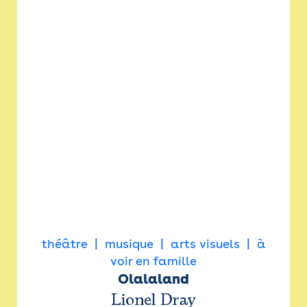
théâtre
musique
arts visuels
à
voir en famille
Olalaland
Lionel Dray