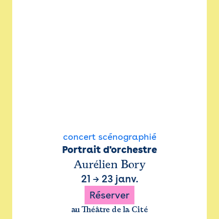
concert scénographié
Portrait d'orchestre
Aurélien Bory
21
→
23 janv.
Réserver
au Théâtre de la Cité