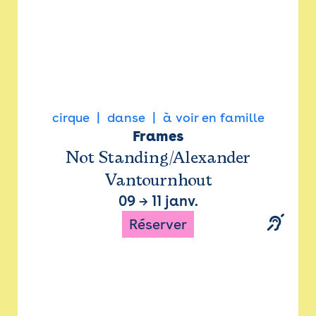
cirque
danse
à voir en famille
Frames
Not Standing/Alexander
Vantournhout
09
→
11 janv.
Réserver