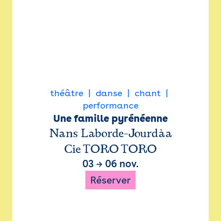
théâtre
danse
chant
performance
Une famille pyrénéenne
Nans Laborde-Jourdàa
Cie TORO TORO
03
→
06 nov.
Réserver