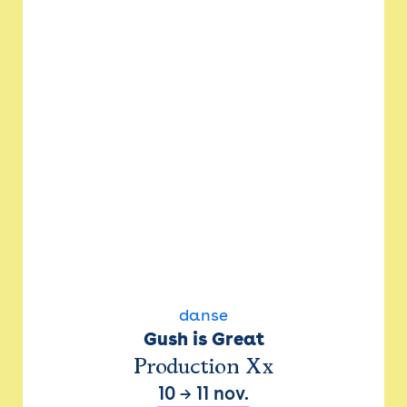
danse
Gush is Great
Production Xx
10
→
11 nov.