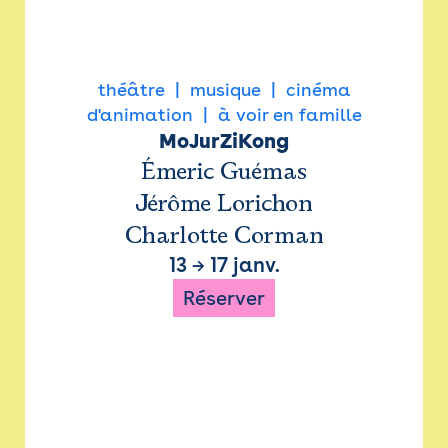
théâtre
musique
cinéma
d'animation
à voir en famille
MoJurZiKong
Émeric Guémas
Jérôme Lorichon
Charlotte Corman
13
→
17 janv.
Réserver