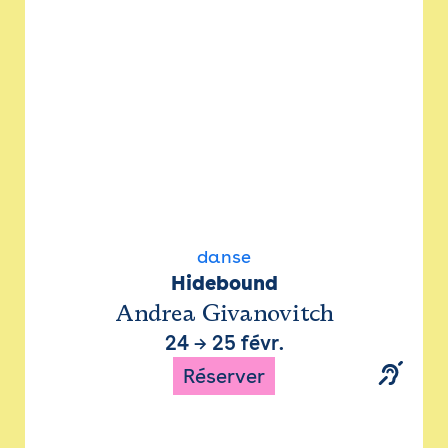
danse
Hidebound
Andrea Givanovitch
24
→
25 févr.
Réserver