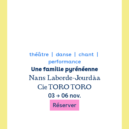
théâtre
danse
chant
performance
Une famille pyrénéenne
Nans Laborde-Jourdàa
Cie TORO TORO
03
→
06 nov.
Réserver