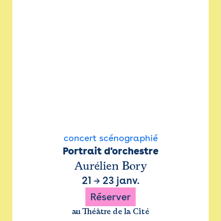
concert scénographié
Portrait d'orchestre
Aurélien Bory
21
→
23 janv.
Réserver
au Théâtre de la Cité