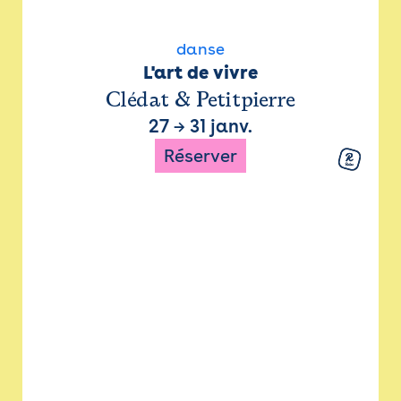
danse
L'art de vivre
Clédat & Petitpierre
27
→
31 janv.
Réserver