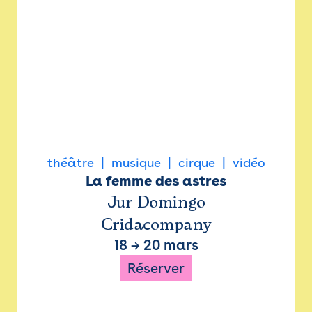
théâtre
musique
cirque
vidéo
La femme des astres
Jur Domingo
Cridacompany
18
→
20 mars
Réserver