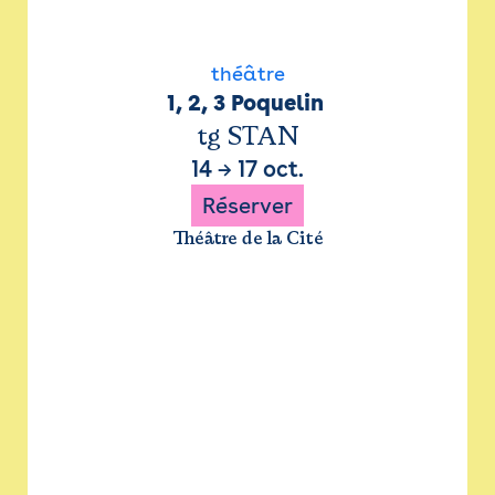
théâtre
1, 2, 3 Poquelin 
tg STAN
14
→
17 oct.
Réserver
Théâtre de la Cité