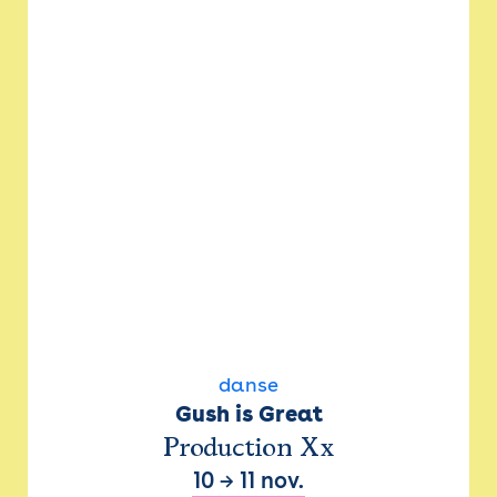
danse
Gush is Great
Production Xx
10
→
11 nov.