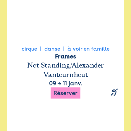
cirque
danse
à voir en famille
Frames
Not Standing/Alexander
Vantournhout
09
→
11 janv.
Réserver