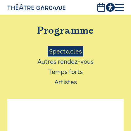
Aller
au
contenu
PROGRAMME
principal
Programme
INFOS PRATIQUES
AVEC LES PUBLICS
Menu
Spectacles
Autres rendez-vous
ACCESSIBILITÉ
Saison
Temps forts
LES PRODUCTIONS
Artistes
LE THÉÂTRE
Bistro
Billetterie