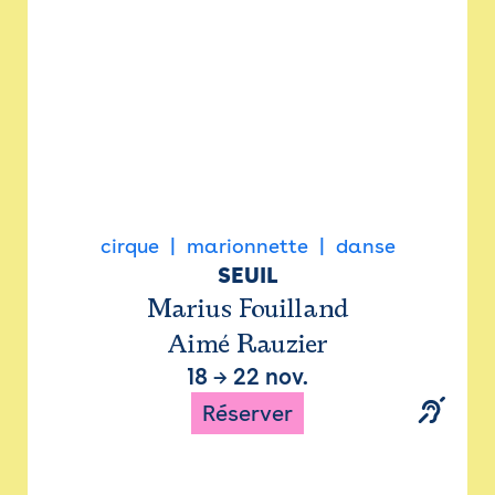
cirque
marionnette
danse
SEUIL
Marius Fouilland
Aimé Rauzier
18
→
22 nov.
Réserver