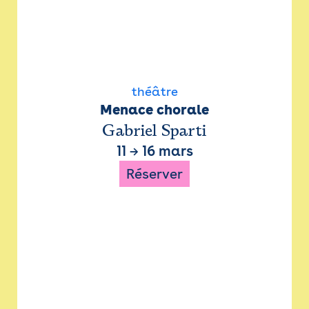
théâtre
Menace chorale
Gabriel Sparti
11
→
16 mars
Réserver