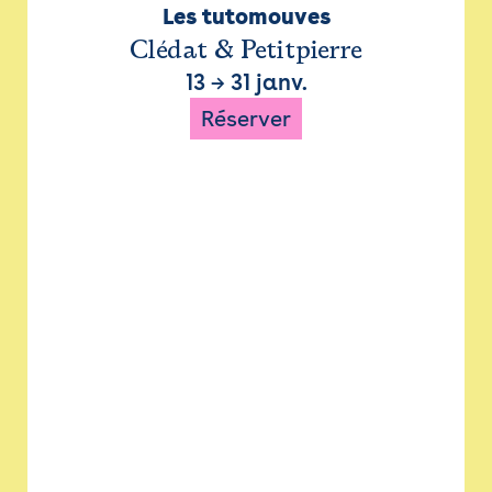
Les tutomouves
Clédat & Petitpierre
13
→
31 janv.
Réserver