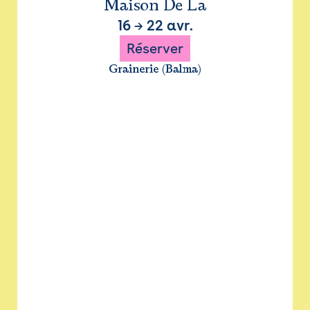
Maison De La
16
→
22 avr.
Réserver
Grainerie (Balma)