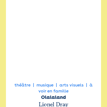
théâtre
musique
arts visuels
à
voir en famille
Olalaland
Lionel Dray