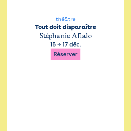
théâtre
Tout doit disparaître
Stéphanie Aflalo
15
→
17 déc.
Réserver