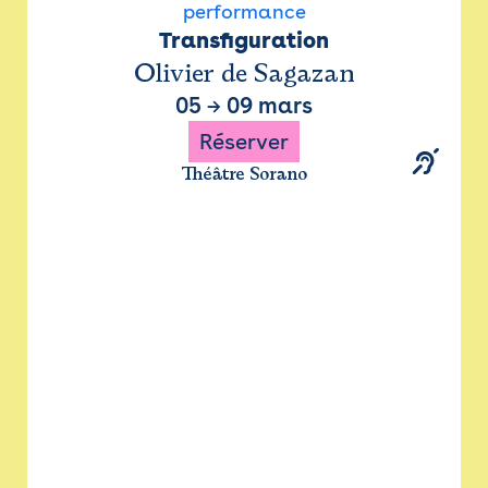
performance
Transfiguration
Olivier de Sagazan
05
→
09 mars
Réserver
Théâtre Sorano