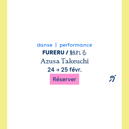
danse
performance
FURERU / 触れる
Azusa Takeuchi
24
→
25 févr.
Réserver