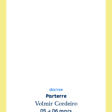
danse
Parterre
Volmir Cordeiro
05
→
06 mars