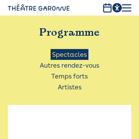
Aller
au
contenu
PROGRAMME
principal
Programme
INFOS PRATIQUES
AVEC LES PUBLICS
Menu
Spectacles
Autres rendez-vous
ACCESSIBILITÉ
Saison
Temps forts
LES PRODUCTIONS
Artistes
LE THÉÂTRE
Bistro
Billetterie