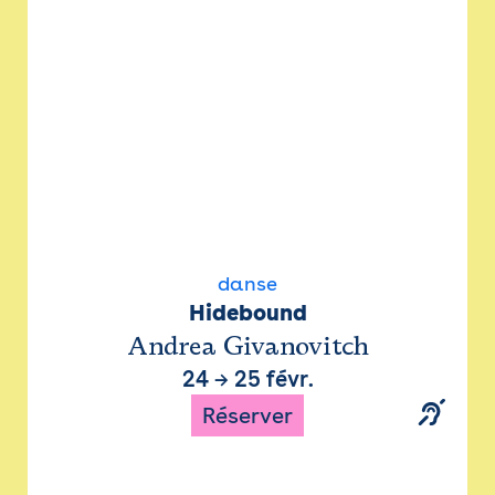
danse
Hidebound
Andrea Givanovitch
24
→
25 févr.
Réserver