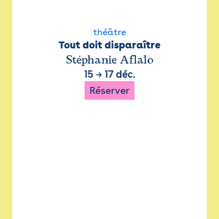
théâtre
Tout doit disparaître
Stéphanie Aflalo
15
→
17 déc.
Réserver