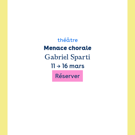
théâtre
Menace chorale
Gabriel Sparti
11
→
16 mars
Réserver