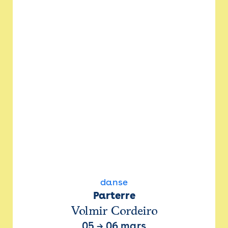
danse
Parterre
Volmir Cordeiro
05
→
06 mars