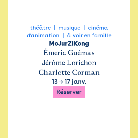
théâtre
musique
cinéma
d'animation
à voir en famille
MoJurZiKong
Émeric Guémas
Jérôme Lorichon
Charlotte Corman
13
→
17 janv.
Réserver