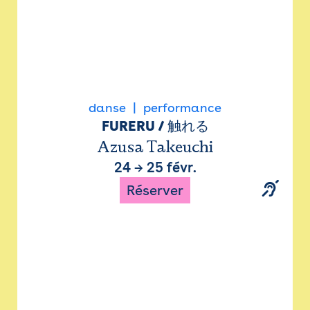
danse
performance
FURERU / 触れる
Azusa Takeuchi
24
→
25 févr.
Réserver