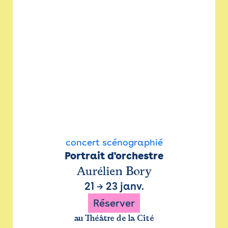
concert scénographié
Portrait d'orchestre
Aurélien Bory
21
→
23 janv.
Réserver
au Théâtre de la Cité