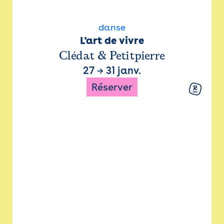
danse
L'art de vivre
Clédat & Petitpierre
27
→
31 janv.
Réserver