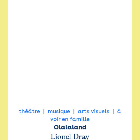
théâtre
musique
arts visuels
à
voir en famille
Olalaland
Lionel Dray