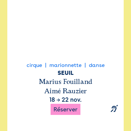
cirque
marionnette
danse
SEUIL
Marius Fouilland
Aimé Rauzier
18
→
22 nov.
Réserver