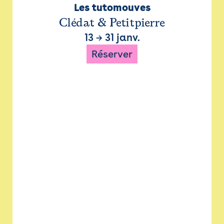
Les tutomouves
Clédat & Petitpierre
13
→
31 janv.
Réserver