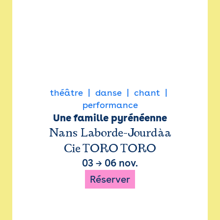
théâtre
danse
chant
performance
Une famille pyrénéenne
Nans Laborde-Jourdàa
Cie TORO TORO
03
→
06 nov.
Réserver