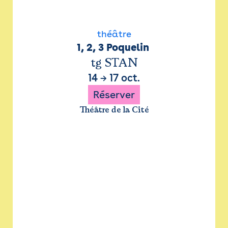
théâtre
1, 2, 3 Poquelin 
tg STAN
14
→
17 oct.
Réserver
Théâtre de la Cité