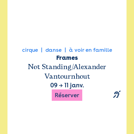
cirque
danse
à voir en famille
Frames
Not Standing/Alexander
Vantournhout
09
→
11 janv.
Réserver