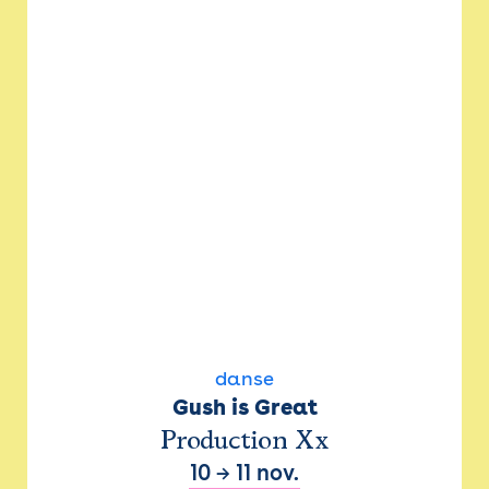
danse
Gush is Great
Production Xx
10
→
11 nov.