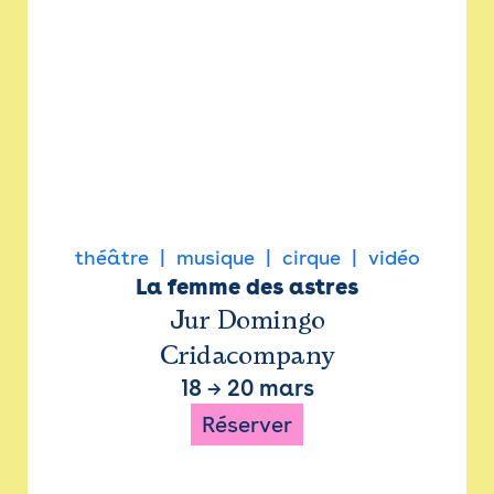
théâtre
musique
cirque
vidéo
La femme des astres
Jur Domingo
Cridacompany
18
→
20 mars
Réserver