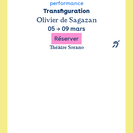
performance
Transfiguration
Olivier de Sagazan
05
→
09 mars
Réserver
Théâtre Sorano