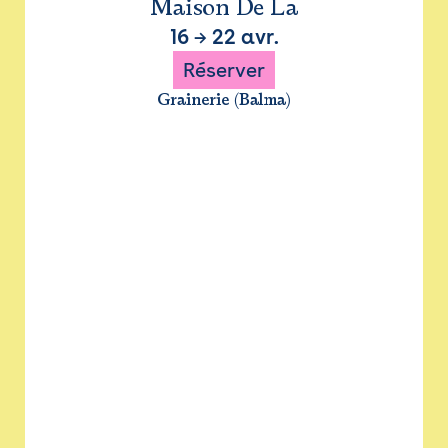
Maison De La
16
→
22 avr.
Réserver
Grainerie (Balma)