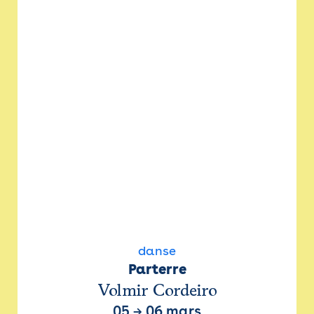
danse
Parterre
Volmir Cordeiro
05
→
06 mars