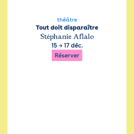
théâtre
Tout doit disparaître
Stéphanie Aflalo
15
→
17 déc.
Réserver