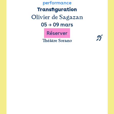
performance
Transfiguration
Olivier de Sagazan
05
→
09 mars
Réserver
Théâtre Sorano