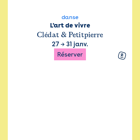
danse
L'art de vivre
Clédat & Petitpierre
27
→
31 janv.
Réserver