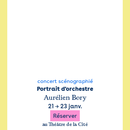
concert scénographié
Portrait d'orchestre
Aurélien Bory
21
→
23 janv.
Réserver
au Théâtre de la Cité