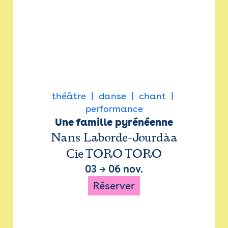
théâtre
danse
chant
performance
Une famille pyrénéenne
Nans Laborde-Jourdàa
Cie TORO TORO
03
→
06 nov.
Réserver