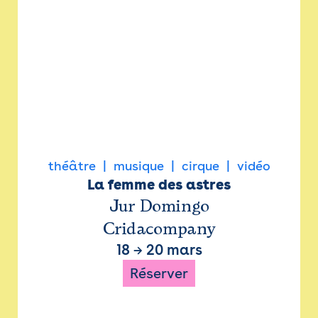
théâtre
musique
cirque
vidéo
La femme des astres
Jur Domingo
Cridacompany
18
→
20 mars
Réserver