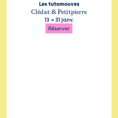
Les tutomouves
Clédat & Petitpierre
13
→
31 janv.
Réserver