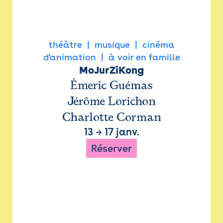
théâtre
musique
cinéma
d'animation
à voir en famille
MoJurZiKong
Émeric Guémas
Jérôme Lorichon
Charlotte Corman
13
→
17 janv.
Réserver