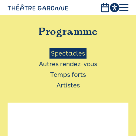
Aller
au
contenu
PROGRAMME
principal
Programme
INFOS PRATIQUES
AVEC LES PUBLICS
Menu
Spectacles
Autres rendez-vous
ACCESSIBILITÉ
Saison
Temps forts
LES PRODUCTIONS
Artistes
LE THÉÂTRE
Bistro
Billetterie