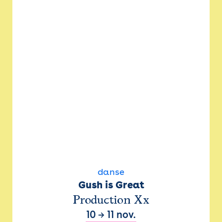
danse
Gush is Great
Production Xx
10
→
11 nov.