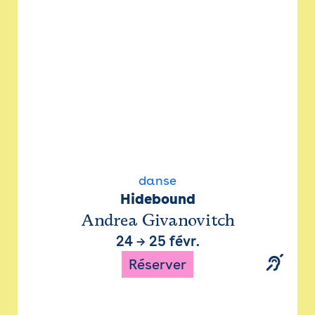
danse
Hidebound
Andrea Givanovitch
24
→
25 févr.
Réserver