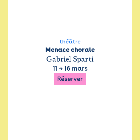
théâtre
Menace chorale
Gabriel Sparti
11
→
16 mars
Réserver