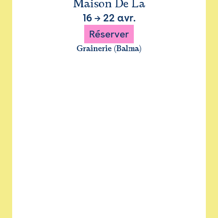
Maison De La
16
→
22 avr.
Réserver
Grainerie (Balma)