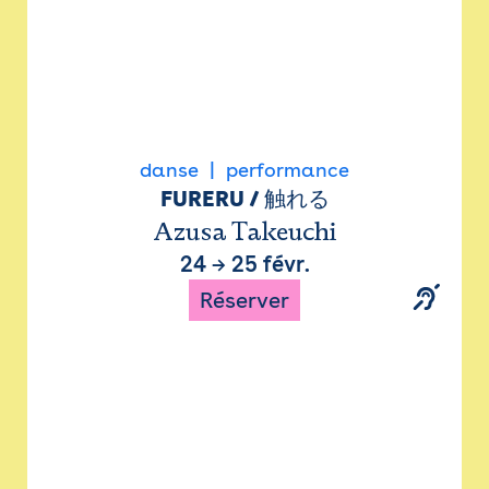
danse
performance
FURERU / 触れる
Azusa Takeuchi
24
→
25 févr.
Réserver