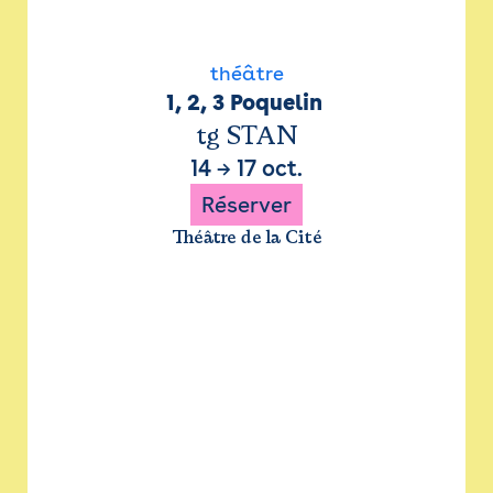
théâtre
1, 2, 3 Poquelin 
tg STAN
14
→
17 oct.
Réserver
Théâtre de la Cité