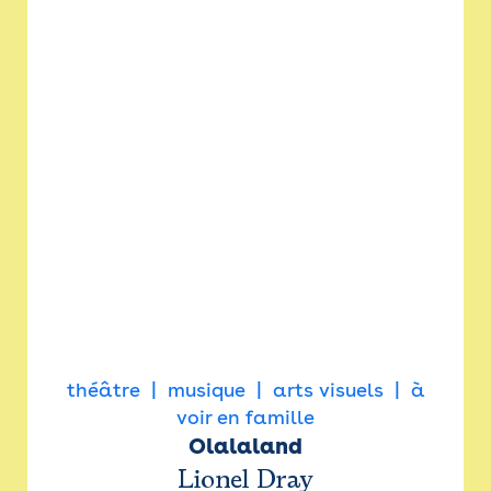
théâtre
musique
arts visuels
à
voir en famille
Olalaland
Lionel Dray