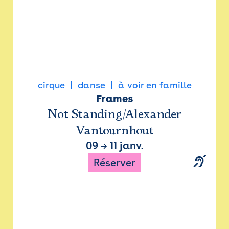
cirque
danse
à voir en famille
Frames
Not Standing/Alexander
Vantournhout
09
→
11 janv.
Réserver