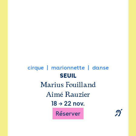
cirque
marionnette
danse
SEUIL
Marius Fouilland
Aimé Rauzier
18
→
22 nov.
Réserver