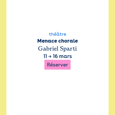
théâtre
Menace chorale
Gabriel Sparti
11
→
16 mars
Réserver