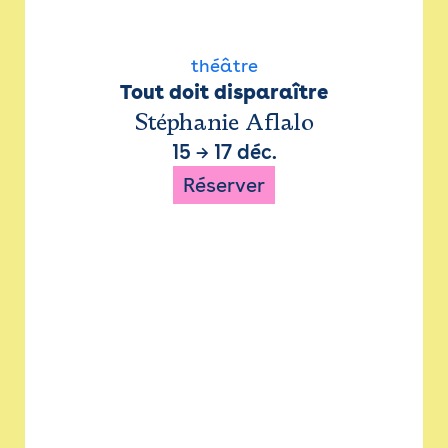
théâtre
Tout doit disparaître
Stéphanie Aflalo
15
→
17 déc.
Réserver