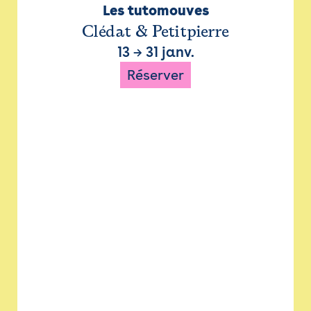
Les tutomouves
Clédat & Petitpierre
13
→
31 janv.
Réserver