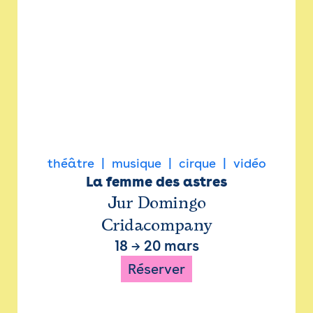
théâtre
musique
cirque
vidéo
La femme des astres
Jur Domingo
Cridacompany
18
→
20 mars
Réserver