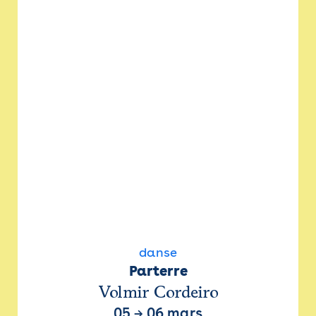
danse
Parterre
Volmir Cordeiro
05
→
06 mars