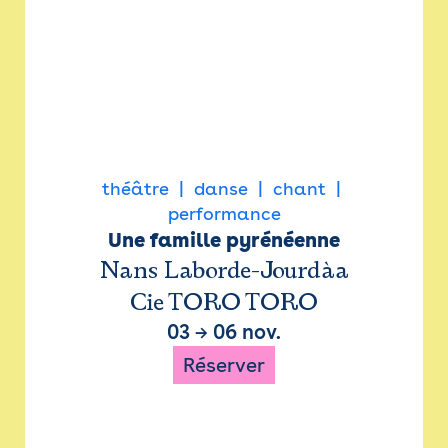
théâtre
danse
chant
performance
Une famille pyrénéenne
Nans Laborde-Jourdàa
Cie TORO TORO
03
→
06 nov.
Réserver