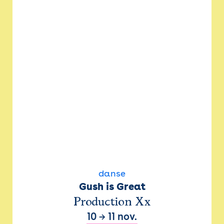
danse
Gush is Great
Production Xx
10
→
11 nov.