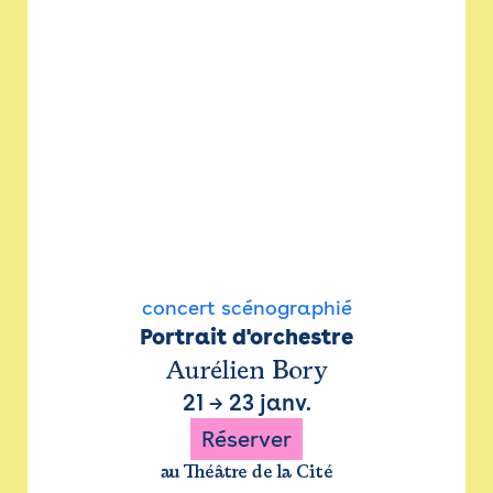
concert scénographié
Portrait d'orchestre
Aurélien Bory
21
→
23 janv.
Réserver
au Théâtre de la Cité