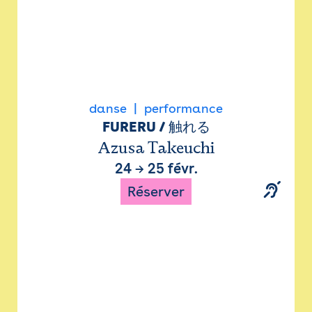
danse
performance
FURERU / 触れる
Azusa Takeuchi
24
→
25 févr.
Réserver