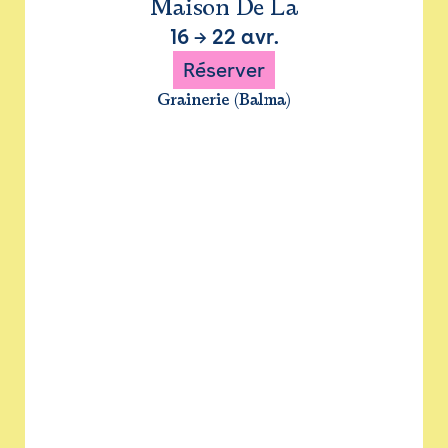
Maison De La
16
→
22 avr.
Réserver
Grainerie (Balma)