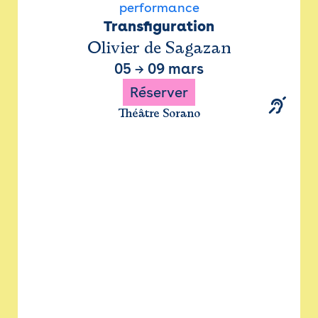
performance
Transfiguration
Olivier de Sagazan
05
→
09 mars
Réserver
Théâtre Sorano