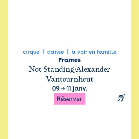
cirque
danse
à voir en famille
Frames
Not Standing/Alexander
Vantournhout
09
→
11 janv.
Réserver