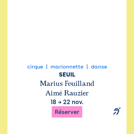
cirque
marionnette
danse
SEUIL
Marius Fouilland
Aimé Rauzier
18
→
22 nov.
Réserver