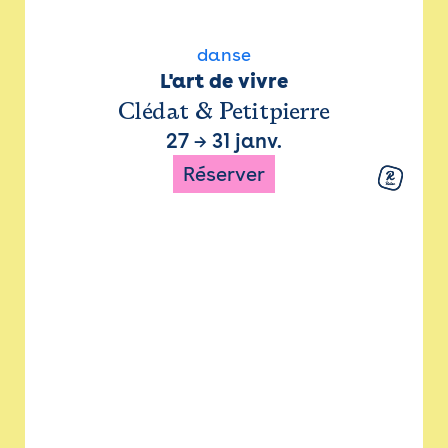
danse
L'art de vivre
Clédat & Petitpierre
27
→
31 janv.
Réserver