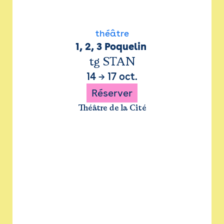
théâtre
1, 2, 3 Poquelin 
tg STAN
14
→
17 oct.
Réserver
Théâtre de la Cité