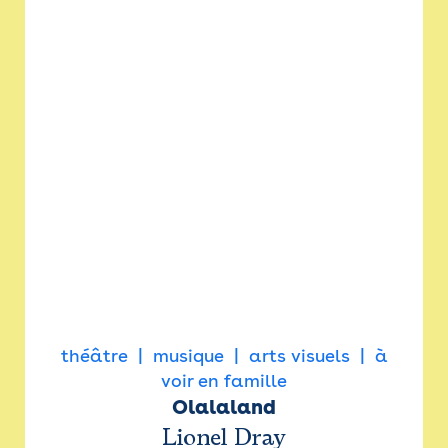
théâtre
musique
arts visuels
à
voir en famille
Olalaland
Lionel Dray