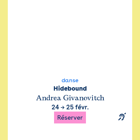
danse
Hidebound
Andrea Givanovitch
24
→
25 févr.
Réserver