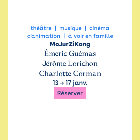
théâtre
musique
cinéma
d'animation
à voir en famille
MoJurZiKong
Émeric Guémas
Jérôme Lorichon
Charlotte Corman
13
→
17 janv.
Réserver