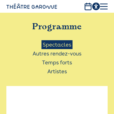
Aller
au
contenu
PROGRAMME
principal
Programme
INFOS PRATIQUES
AVEC LES PUBLICS
Menu
Spectacles
Autres rendez-vous
ACCESSIBILITÉ
Saison
Temps forts
LES PRODUCTIONS
Artistes
LE THÉÂTRE
Bistro
Billetterie