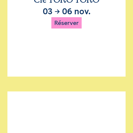
Cie TORO TORO
03
→
06 nov.
Réserver