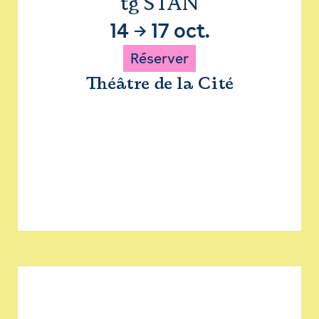
tg STAN
14
→
17 oct.
Réserver
Théâtre de la Cité