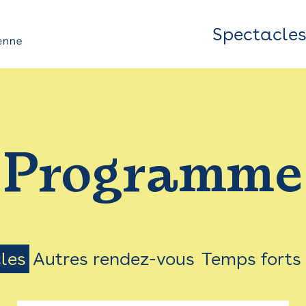
Spectacle
Top
Bar
/
Programme
Menu
les
Autres rendez-vous
Temps forts
on