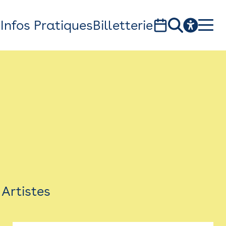
s
Infos Pratiques
Billetterie
Bistro
Billetterie
Newsletter
Espace presse
Artistes
théâtre Garonne, scène européenne
1, av. du Chateau d'eau - 31300 Toulouse