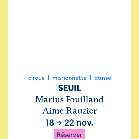
cirque
marionnette
danse
SEUIL
Marius Fouilland
Aimé Rauzier
18
→
22 nov.
Réserver