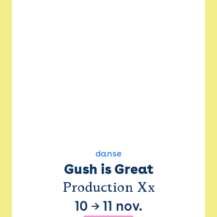
danse
Gush is Great
Production Xx
10
→
11 nov.