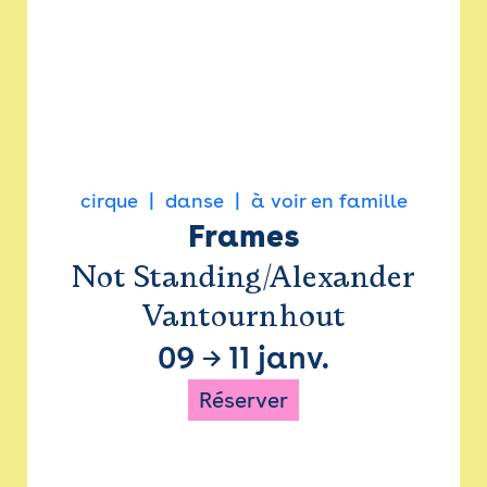
cirque
danse
à voir en famille
Frames
Not Standing/Alexander
Vantournhout
09
→
11 janv.
Réserver