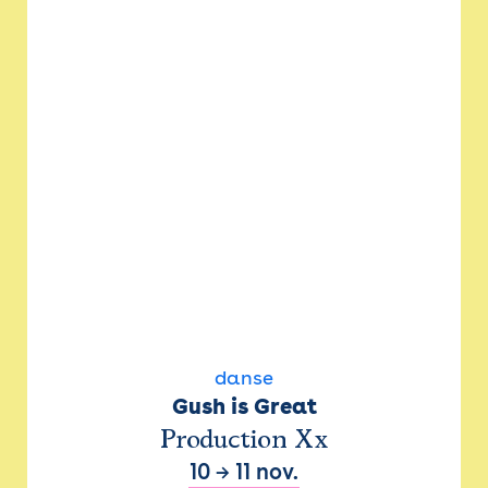
danse
Gush is Great
Production Xx
10
→
11 nov.