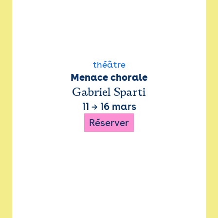
théâtre
Menace chorale
Gabriel Sparti
11
→
16 mars
Réserver