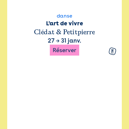
danse
L'art de vivre
Clédat & Petitpierre
27
→
31 janv.
Réserver