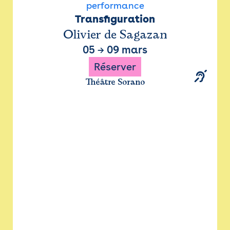
performance
Transfiguration
Olivier de Sagazan
05
→
09 mars
Réserver
Théâtre Sorano