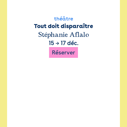
théâtre
Tout doit disparaître
Stéphanie Aflalo
15
→
17 déc.
Réserver