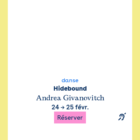
danse
Hidebound
Andrea Givanovitch
24
→
25 févr.
Réserver