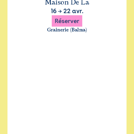
Maison De La
16
→
22 avr.
Réserver
Grainerie (Balma)