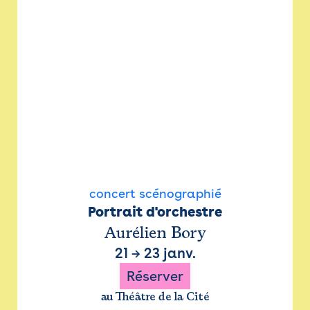
concert scénographié
Portrait d'orchestre
Aurélien Bory
21
→
23 janv.
Réserver
au Théâtre de la Cité