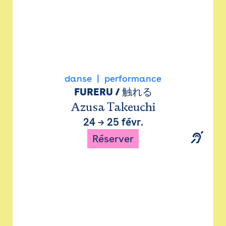
danse
performance
FURERU / 触れる
Azusa Takeuchi
24
→
25 févr.
Réserver