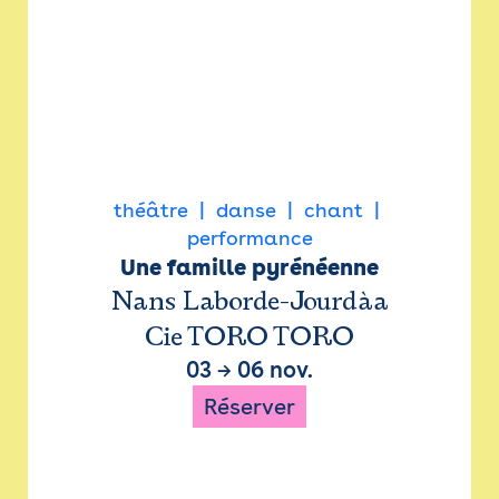
théâtre
danse
chant
performance
Une famille pyrénéenne
Nans Laborde-Jourdàa
Cie TORO TORO
03
→
06 nov.
Réserver