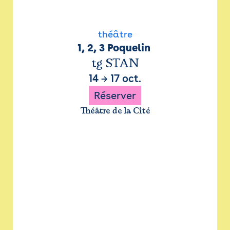
théâtre
1, 2, 3 Poquelin 
tg STAN
14
→
17 oct.
Réserver
Théâtre de la Cité