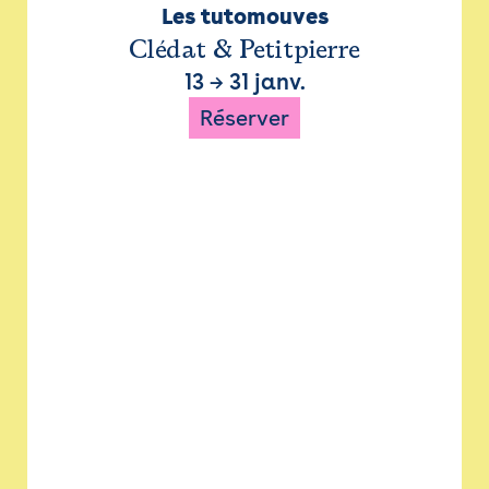
Les tutomouves
Clédat & Petitpierre
13
→
31 janv.
Réserver