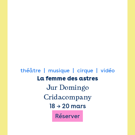
théâtre
musique
cirque
vidéo
La femme des astres
Jur Domingo
Cridacompany
18
→
20 mars
Réserver