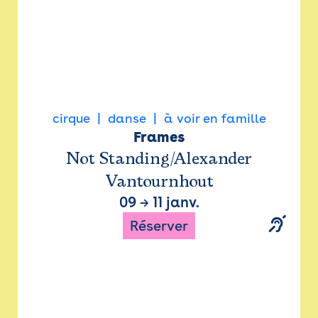
cirque
danse
à voir en famille
Frames
Not Standing/Alexander
Vantournhout
09
→
11 janv.
Réserver