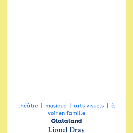
théâtre
musique
arts visuels
à
voir en famille
Olalaland
Lionel Dray