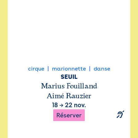
cirque
marionnette
danse
SEUIL
Marius Fouilland
Aimé Rauzier
18
→
22 nov.
Réserver