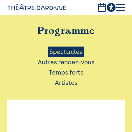
Aller
au
contenu
PROGRAMME
principal
Programme
INFOS PRATIQUES
AVEC LES PUBLICS
Menu
Spectacles
Autres rendez-vous
ACCESSIBILITÉ
Saison
Temps forts
LES PRODUCTIONS
Artistes
LE THÉÂTRE
Bistro
Billetterie