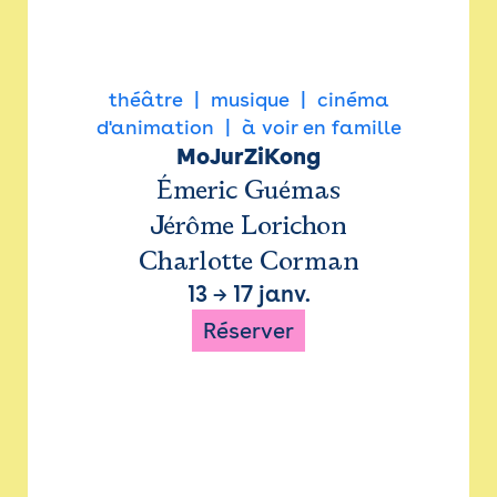
théâtre
musique
cinéma
d'animation
à voir en famille
MoJurZiKong
Émeric Guémas
Jérôme Lorichon
Charlotte Corman
13
→
17 janv.
Réserver