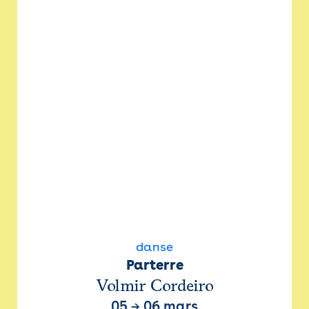
danse
Parterre
Volmir Cordeiro
05
→
06 mars