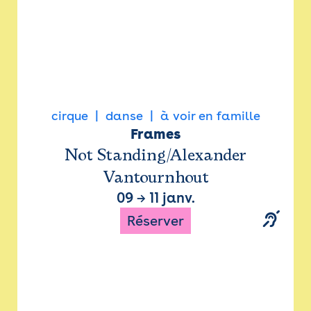
cirque
danse
à voir en famille
Frames
Not Standing/Alexander
Vantournhout
09
→
11 janv.
Réserver