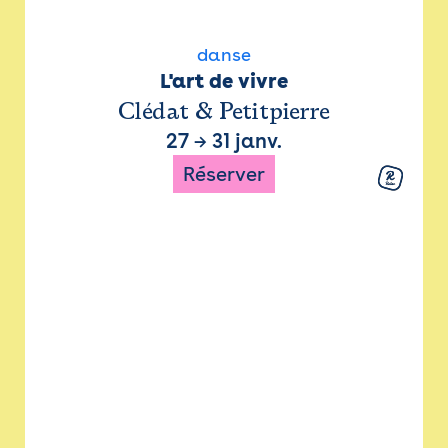
danse
L'art de vivre
Clédat & Petitpierre
27
→
31 janv.
Réserver