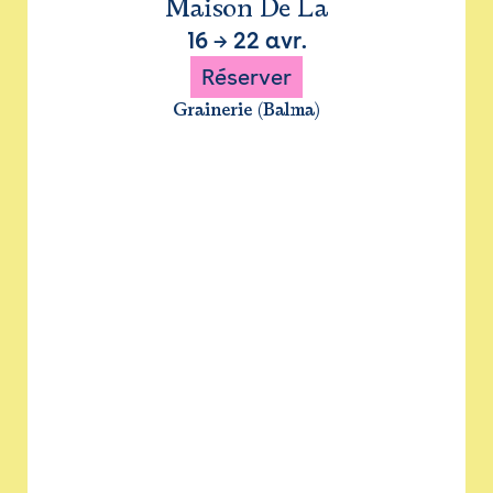
Maison De La
16
→
22 avr.
Réserver
Grainerie (Balma)