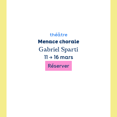
théâtre
Menace chorale
Gabriel Sparti
11
→
16 mars
Réserver