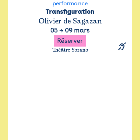
performance
Transfiguration
Olivier de Sagazan
05
→
09 mars
Réserver
Théâtre Sorano