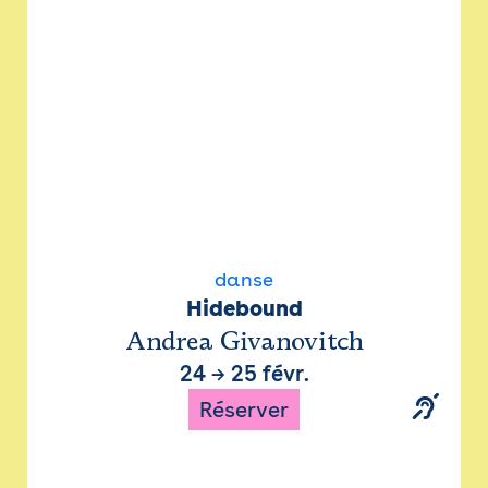
danse
Hidebound
Andrea Givanovitch
24
→
25 févr.
Réserver