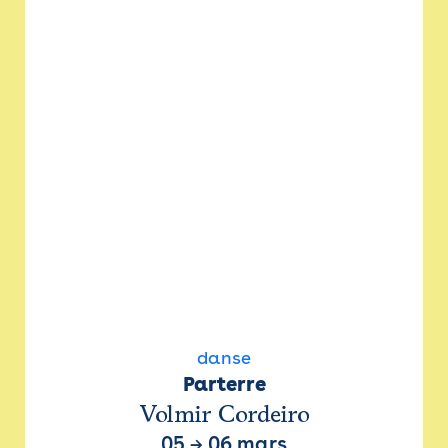
danse
Parterre
Volmir Cordeiro
05
→
06 mars