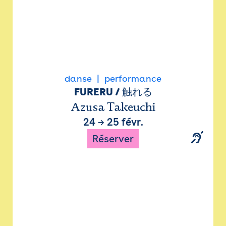
danse
performance
FURERU / 触れる
Azusa Takeuchi
24
→
25 févr.
Réserver