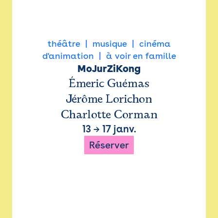
théâtre
musique
cinéma
d'animation
à voir en famille
MoJurZiKong
Émeric Guémas
Jérôme Lorichon
Charlotte Corman
13
→
17 janv.
Réserver