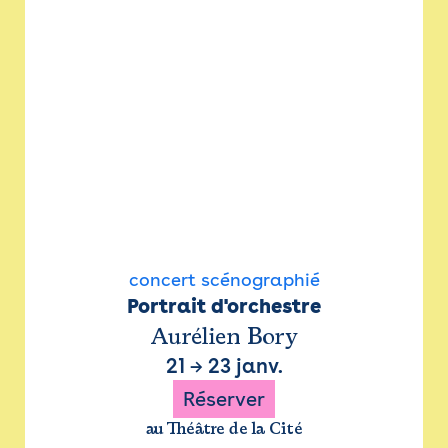
concert scénographié
Portrait d'orchestre
Aurélien Bory
21
→
23 janv.
Réserver
au Théâtre de la Cité