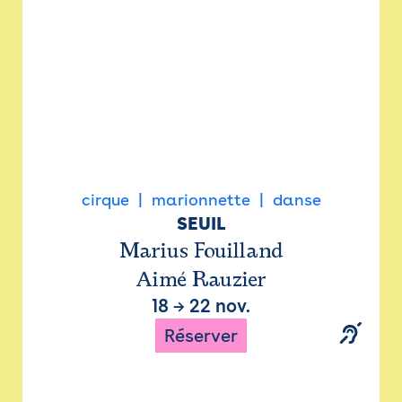
cirque
marionnette
danse
SEUIL
Marius Fouilland
Aimé Rauzier
18
→
22 nov.
Réserver