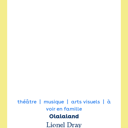
théâtre
musique
arts visuels
à
voir en famille
Olalaland
Lionel Dray