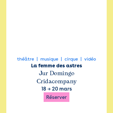
théâtre
musique
cirque
vidéo
La femme des astres
Jur Domingo
Cridacompany
18
→
20 mars
Réserver