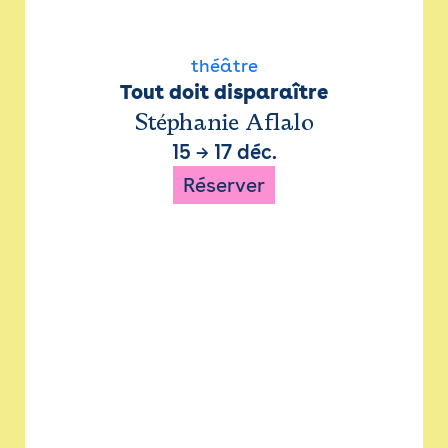
théâtre
Tout doit disparaître
Stéphanie Aflalo
15
→
17 déc.
Réserver