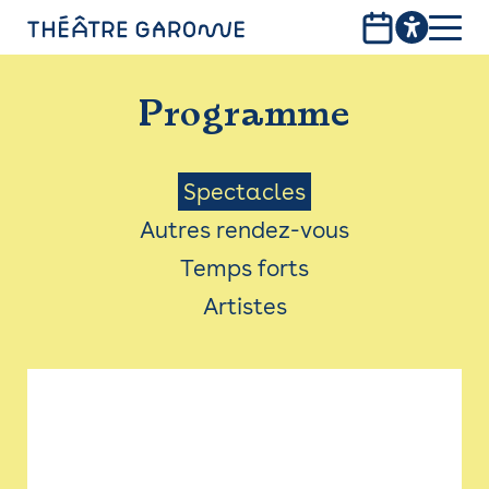
Aller
au
contenu
PROGRAMME
principal
Programme
INFOS PRATIQUES
AVEC LES PUBLICS
Menu
Spectacles
Autres rendez-vous
ACCESSIBILITÉ
Saison
Temps forts
LES PRODUCTIONS
Artistes
LE THÉÂTRE
Bistro
Billetterie