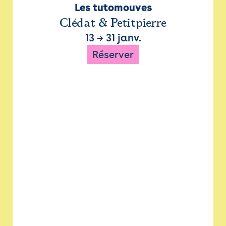
Les tutomouves
Clédat & Petitpierre
13
→
31 janv.
Réserver