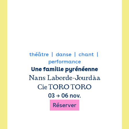
théâtre
danse
chant
performance
Une famille pyrénéenne
Nans Laborde-Jourdàa
Cie TORO TORO
03
→
06 nov.
Réserver