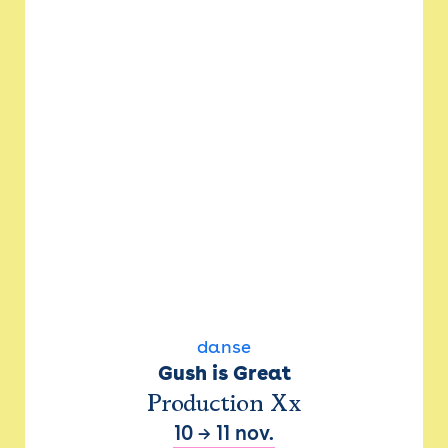
danse
Gush is Great
Production Xx
10
→
11 nov.