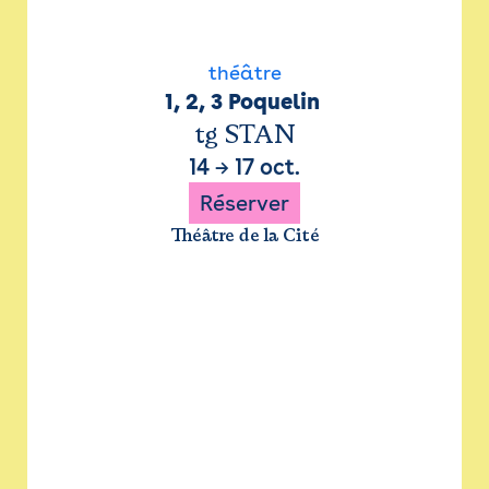
théâtre
1, 2, 3 Poquelin 
tg STAN
14
→
17 oct.
Réserver
Théâtre de la Cité