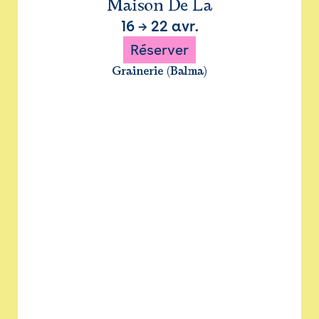
Maison De La
16
→
22 avr.
Réserver
Grainerie (Balma)