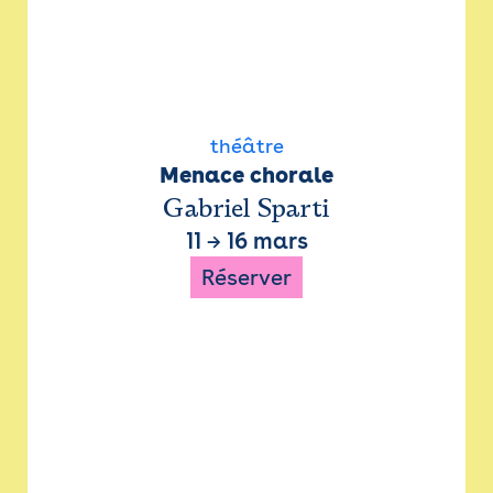
théâtre
Menace chorale
Gabriel Sparti
11
→
16 mars
Réserver