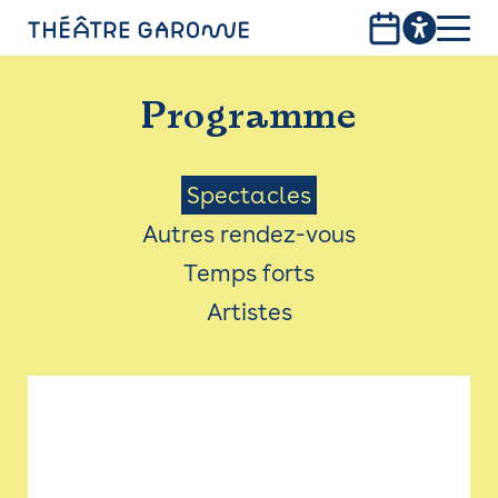
Aller
au
contenu
PROGRAMME
principal
Programme
INFOS PRATIQUES
AVEC LES PUBLICS
Menu
Spectacles
Autres rendez-vous
ACCESSIBILITÉ
Saison
Temps forts
LES PRODUCTIONS
Artistes
LE THÉÂTRE
Bistro
Billetterie