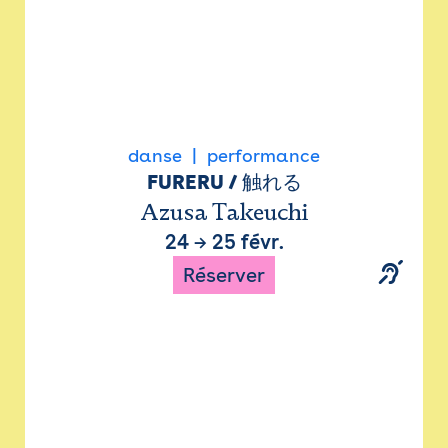
danse
performance
FURERU / 触れる
Azusa Takeuchi
24
→
25 févr.
Réserver