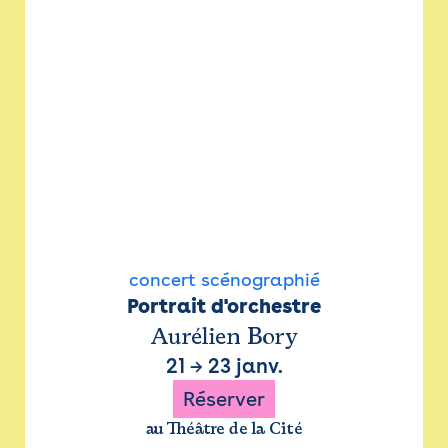
concert scénographié
Portrait d'orchestre
Aurélien Bory
21
→
23 janv.
Réserver
au Théâtre de la Cité