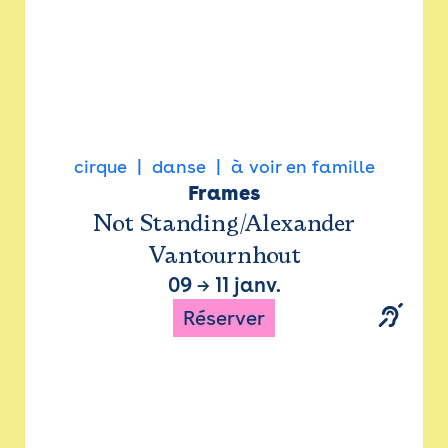
cirque
danse
à voir en famille
Frames
Not Standing/Alexander
Vantournhout
09
→
11 janv.
Réserver