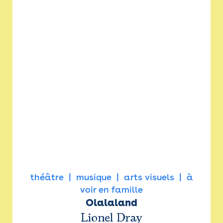
théâtre
musique
arts visuels
à
voir en famille
Olalaland
Lionel Dray