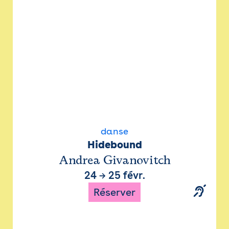
danse
Hidebound
Andrea Givanovitch
24
→
25 févr.
Réserver