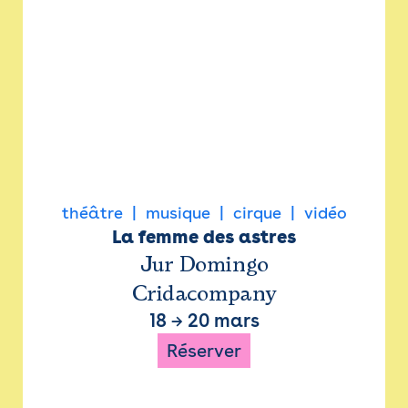
théâtre
musique
cirque
vidéo
La femme des astres
Jur Domingo
Cridacompany
18
→
20 mars
Réserver