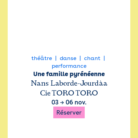
théâtre
danse
chant
performance
Une famille pyrénéenne
Nans Laborde-Jourdàa
Cie TORO TORO
03
→
06 nov.
Réserver