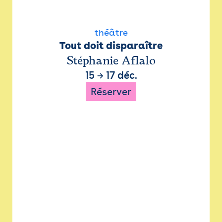
théâtre
Tout doit disparaître
Stéphanie Aflalo
15
→
17 déc.
Réserver