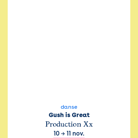
danse
Gush is Great
Production Xx
10
→
11 nov.