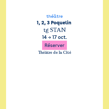
théâtre
1, 2, 3 Poquelin 
tg STAN
14
→
17 oct.
Réserver
Théâtre de la Cité