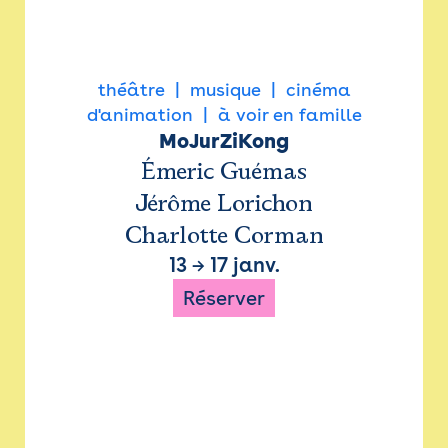
théâtre
musique
cinéma
d'animation
à voir en famille
MoJurZiKong
Émeric Guémas
Jérôme Lorichon
Charlotte Corman
13
→
17 janv.
Réserver