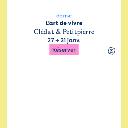
danse
L'art de vivre
Clédat & Petitpierre
27
→
31 janv.
Réserver