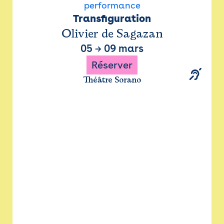
performance
Transfiguration
Olivier de Sagazan
05
→
09 mars
Réserver
Théâtre Sorano