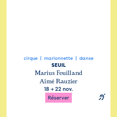
cirque
marionnette
danse
SEUIL
Marius Fouilland
Aimé Rauzier
18
→
22 nov.
Réserver