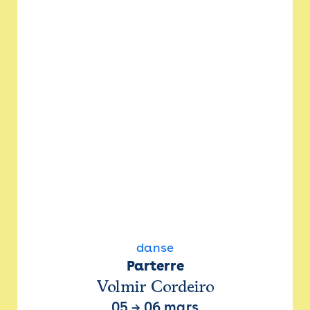
danse
Parterre
Volmir Cordeiro
05
→
06 mars