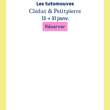
Les tutomouves
Clédat & Petitpierre
13
→
31 janv.
Réserver