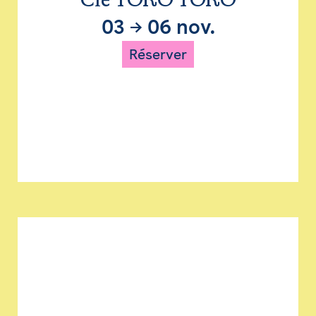
Cie TORO TORO
03
→
06 nov.
Réserver