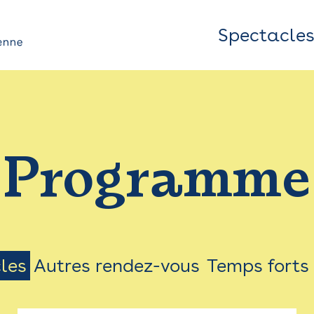
Spectacle
Top
Bar
/
Programme
Menu
les
Autres rendez-vous
Temps forts
on