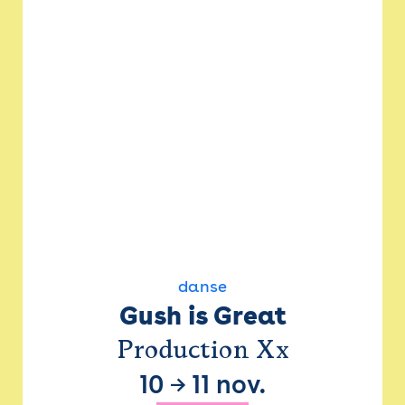
danse
Gush is Great
Production Xx
10
→
11 nov.