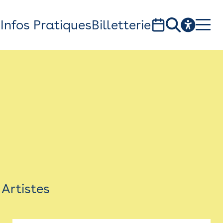
s
Infos Pratiques
Billetterie
Bistro
Billetterie
Newsletter
Espace presse
Artistes
théâtre Garonne, scène européenne
1, av. du Chateau d'eau - 31300 Toulouse