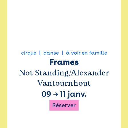
cirque
danse
à voir en famille
Frames
Not Standing/Alexander
Vantournhout
09
→
11 janv.
Réserver