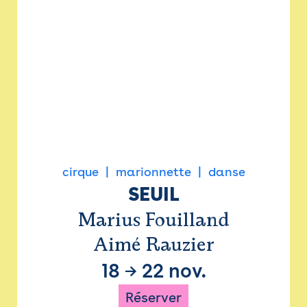
cirque
marionnette
danse
SEUIL
Marius Fouilland
Aimé Rauzier
18
→
22 nov.
Réserver