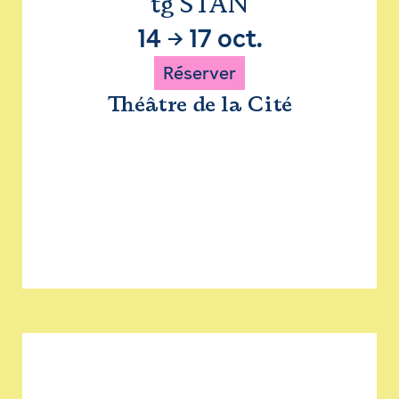
tg STAN
14
→
17 oct.
Réserver
Théâtre de la Cité