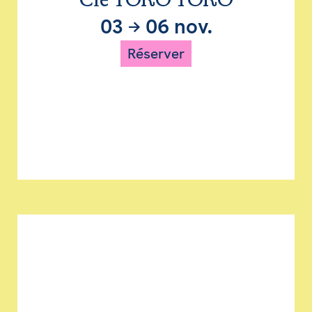
Cie TORO TORO
03
→
06 nov.
Réserver