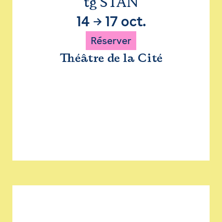
tg STAN
14
→
17 oct.
Réserver
Théâtre de la Cité