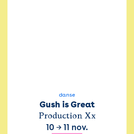
danse
Gush is Great
Production Xx
10
→
11 nov.