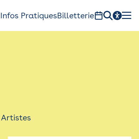
s
Infos Pratiques
Billetterie
Bistro
Billetterie
Newsletter
Espace presse
Artistes
théâtre Garonne, scène européenne
1, av. du Chateau d'eau - 31300 Toulouse