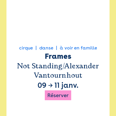
cirque
danse
à voir en famille
Frames
Not Standing/Alexander
Vantournhout
09
→
11 janv.
Réserver