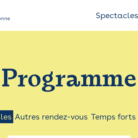
Spectacle
Top
Bar
/
Programme
Menu
les
Autres rendez-vous
Temps forts
on