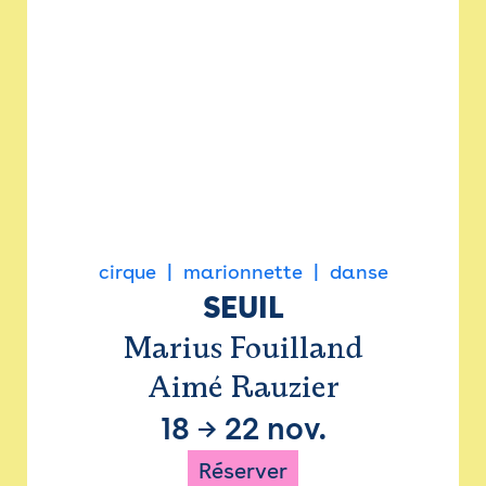
cirque
marionnette
danse
SEUIL
Marius Fouilland
Aimé Rauzier
18
→
22 nov.
Réserver