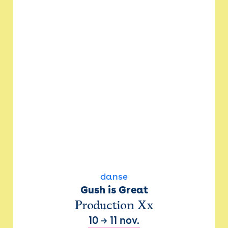
danse
Gush is Great
Production Xx
10
→
11 nov.