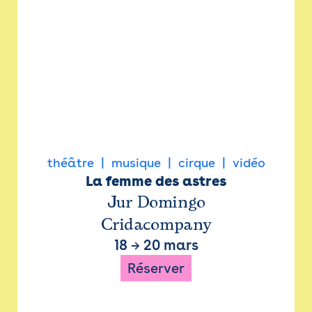
théâtre
musique
cirque
vidéo
La femme des astres
Jur Domingo
Cridacompany
18
→
20 mars
Réserver