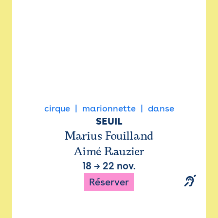
cirque
marionnette
danse
SEUIL
Marius Fouilland
Aimé Rauzier
18
→
22 nov.
Réserver