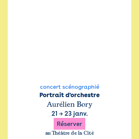
concert scénographié
Portrait d'orchestre
Aurélien Bory
21
→
23 janv.
Réserver
au Théâtre de la Cité