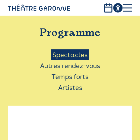
Aller
au
contenu
PROGRAMME
principal
Programme
INFOS PRATIQUES
AVEC LES PUBLICS
Menu
Spectacles
Autres rendez-vous
ACCESSIBILITÉ
Saison
Temps forts
LES PRODUCTIONS
Artistes
LE THÉÂTRE
Bistro
Billetterie