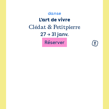
danse
L'art de vivre
Clédat & Petitpierre
27
→
31 janv.
Réserver