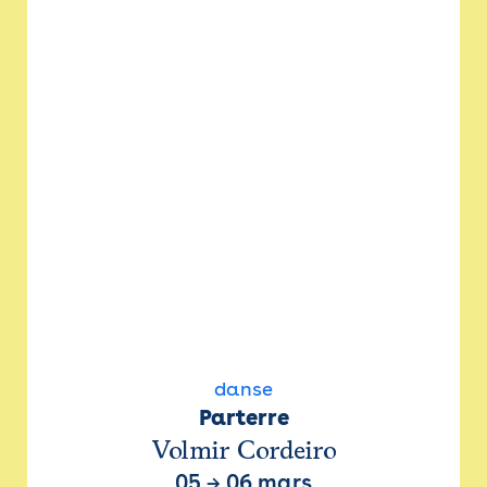
danse
Parterre
Volmir Cordeiro
05
→
06 mars