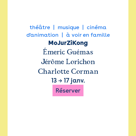
théâtre
musique
cinéma
d'animation
à voir en famille
MoJurZiKong
Émeric Guémas
Jérôme Lorichon
Charlotte Corman
13
→
17 janv.
Réserver