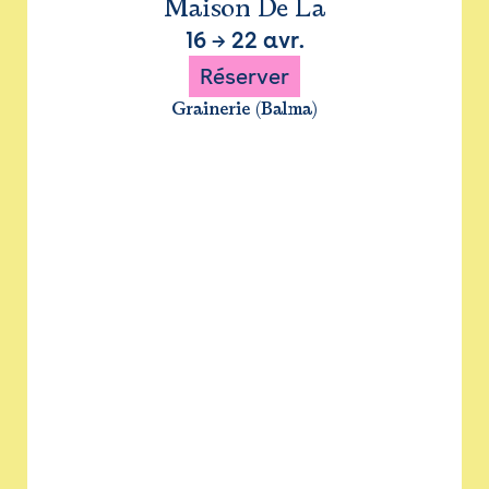
Maison De La
16
→
22 avr.
Réserver
Grainerie (Balma)