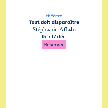
théâtre
Tout doit disparaître
Stéphanie Aflalo
15
→
17 déc.
Réserver