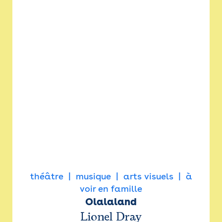
théâtre
musique
arts visuels
à
voir en famille
Olalaland
Lionel Dray