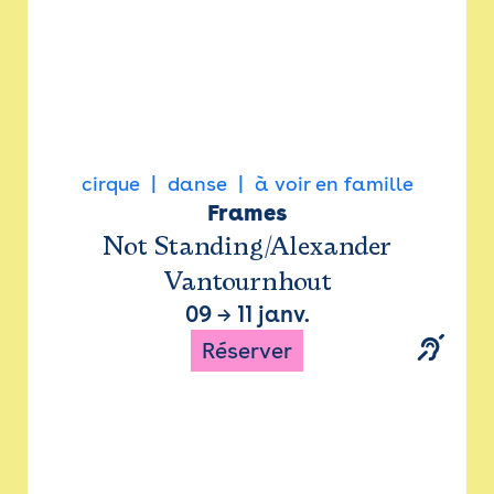
cirque
danse
à voir en famille
Frames
Not Standing/Alexander
Vantournhout
09
→
11 janv.
Réserver