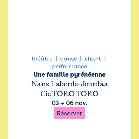
théâtre
danse
chant
performance
Une famille pyrénéenne
Nans Laborde-Jourdàa
Cie TORO TORO
03
→
06 nov.
Réserver