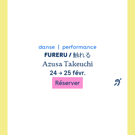
danse
performance
FURERU / 触れる
Azusa Takeuchi
24
→
25 févr.
Réserver