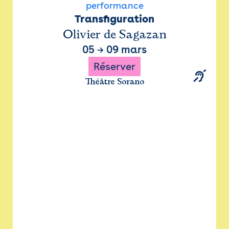
performance
Transfiguration
Olivier de Sagazan
05
→
09 mars
Réserver
Théâtre Sorano