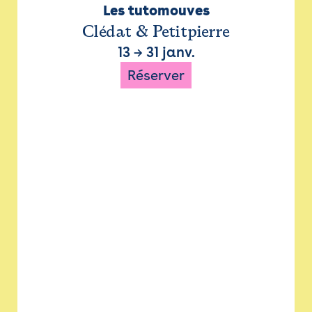
Les tutomouves
Clédat & Petitpierre
13
→
31 janv.
Réserver