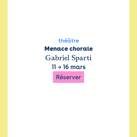
théâtre
Menace chorale
Gabriel Sparti
11
→
16 mars
Réserver