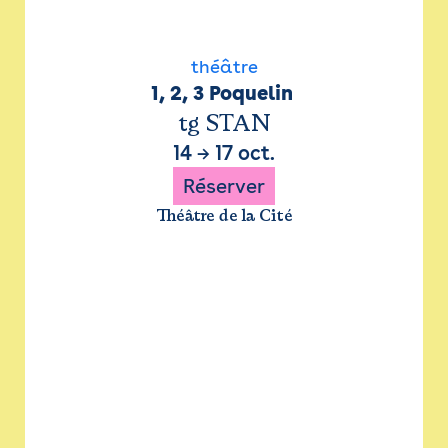
théâtre
1, 2, 3 Poquelin 
tg STAN
14
→
17 oct.
Réserver
Théâtre de la Cité