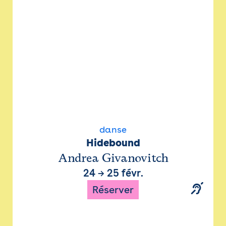
danse
Hidebound
Andrea Givanovitch
24
→
25 févr.
Réserver