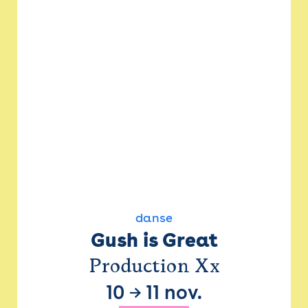
danse
Gush is Great
Production Xx
10
→
11 nov.