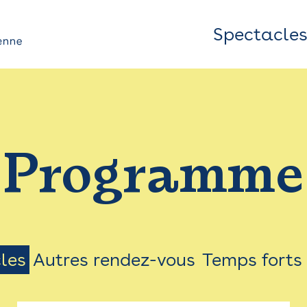
Spectacle
Top
Bar
/
Programme
Menu
les
Autres rendez-vous
Temps forts
on