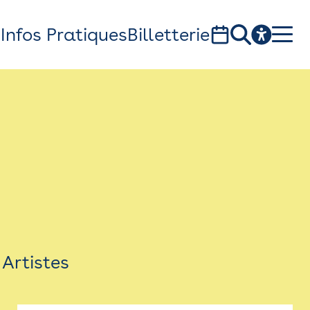
s
Infos Pratiques
Billetterie
Bistro
Billetterie
Newsletter
Espace presse
Artistes
théâtre Garonne, scène européenne
1, av. du Chateau d'eau - 31300 Toulouse