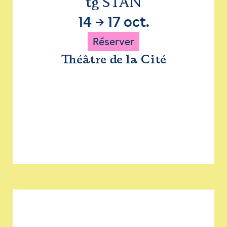
tg STAN
14
→
17 oct.
Réserver
Théâtre de la Cité