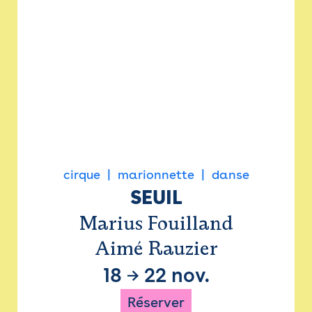
cirque
marionnette
danse
SEUIL
Marius Fouilland
Aimé Rauzier
18
→
22 nov.
Réserver