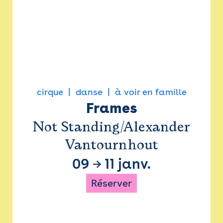
cirque
danse
à voir en famille
Frames
Not Standing/Alexander
Vantournhout
09
→
11 janv.
Réserver