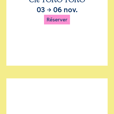
Cie TORO TORO
03
→
06 nov.
Réserver