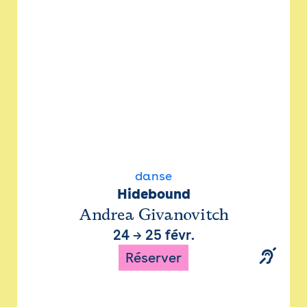
danse
Hidebound
Andrea Givanovitch
24
→
25 févr.
Réserver