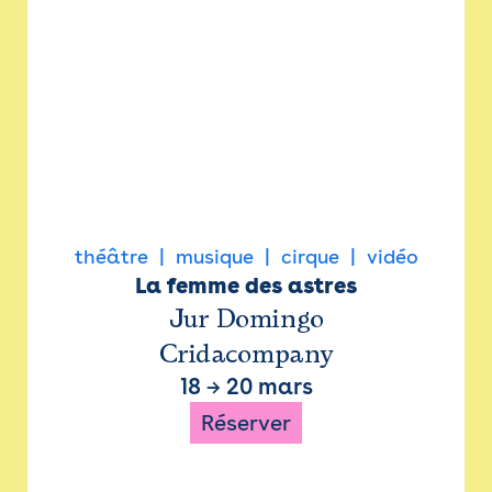
théâtre
musique
cirque
vidéo
La femme des astres
Jur Domingo
Cridacompany
18
→
20 mars
Réserver