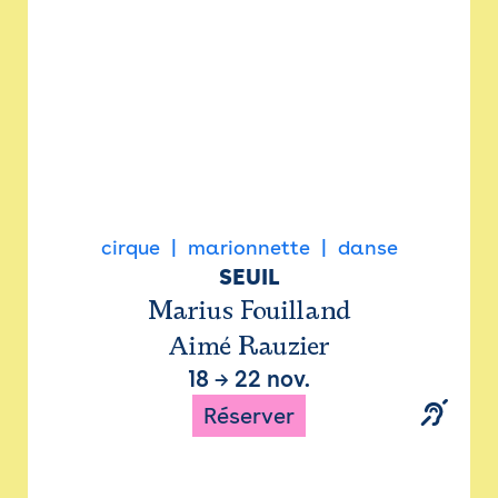
cirque
marionnette
danse
SEUIL
Marius Fouilland
Aimé Rauzier
18
→
22 nov.
Réserver