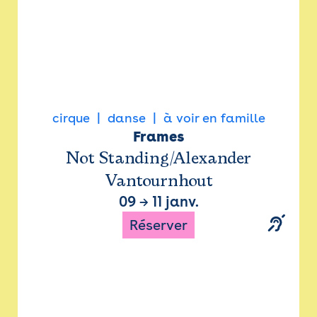
cirque
danse
à voir en famille
Frames
Not Standing/Alexander
Vantournhout
09
→
11 janv.
Réserver