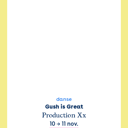
danse
Gush is Great
Production Xx
10
→
11 nov.