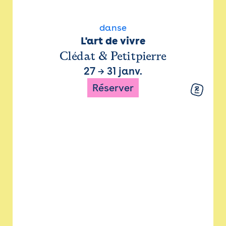
danse
L'art de vivre
Clédat & Petitpierre
27
→
31 janv.
Réserver