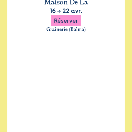
Maison De La
16
→
22 avr.
Réserver
Grainerie (Balma)