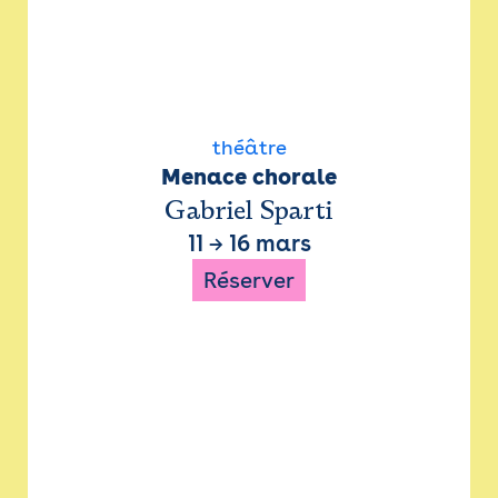
théâtre
Menace chorale
Gabriel Sparti
11
→
16 mars
Réserver