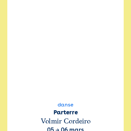
danse
Parterre
Volmir Cordeiro
05
→
06 mars