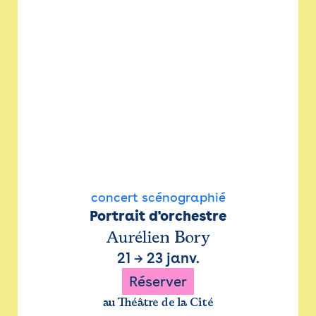
concert scénographié
Portrait d'orchestre
Aurélien Bory
21
→
23 janv.
Réserver
au Théâtre de la Cité