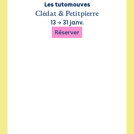
Les tutomouves
Clédat & Petitpierre
13
→
31 janv.
Réserver