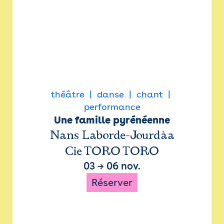
théâtre
danse
chant
performance
Une famille pyrénéenne
Nans Laborde-Jourdàa
Cie TORO TORO
03
→
06 nov.
Réserver