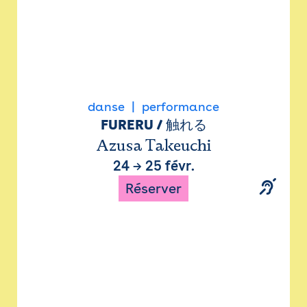
danse
performance
FURERU / 触れる
Azusa Takeuchi
24
→
25 févr.
Réserver