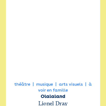
théâtre
musique
arts visuels
à
voir en famille
Olalaland
Lionel Dray