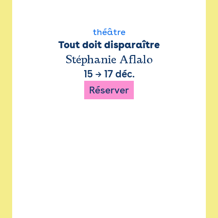
théâtre
Tout doit disparaître
Stéphanie Aflalo
15
→
17 déc.
Réserver