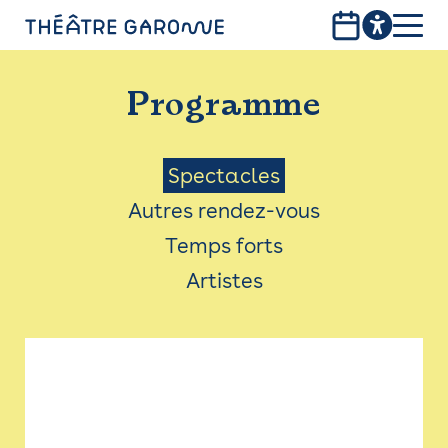
Aller
au
contenu
PROGRAMME
principal
Programme
INFOS PRATIQUES
AVEC LES PUBLICS
Menu
Spectacles
Autres rendez-vous
ACCESSIBILITÉ
Saison
Temps forts
LES PRODUCTIONS
Artistes
LE THÉÂTRE
Bistro
Billetterie