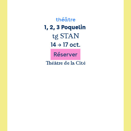
théâtre
1, 2, 3 Poquelin 
tg STAN
14
→
17 oct.
Réserver
Théâtre de la Cité