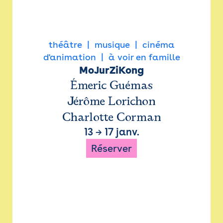
théâtre
musique
cinéma
d'animation
à voir en famille
MoJurZiKong
Émeric Guémas
Jérôme Lorichon
Charlotte Corman
13
→
17 janv.
Réserver