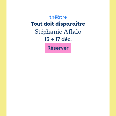
théâtre
Tout doit disparaître
Stéphanie Aflalo
15
→
17 déc.
Réserver