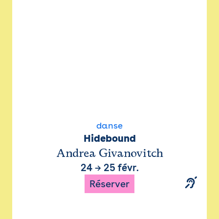
danse
Hidebound
Andrea Givanovitch
24
→
25 févr.
Réserver