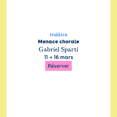
théâtre
Menace chorale
Gabriel Sparti
11
→
16 mars
Réserver