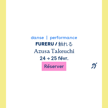
danse
performance
FURERU / 触れる
Azusa Takeuchi
24
→
25 févr.
Réserver