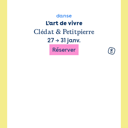
danse
L'art de vivre
Clédat & Petitpierre
27
→
31 janv.
Réserver