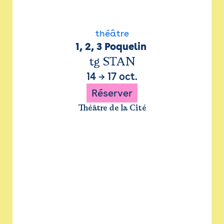
théâtre
1, 2, 3 Poquelin 
tg STAN
14
→
17 oct.
Réserver
Théâtre de la Cité