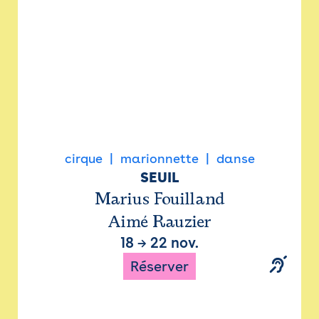
cirque
marionnette
danse
SEUIL
Marius Fouilland
Aimé Rauzier
18
→
22 nov.
Réserver