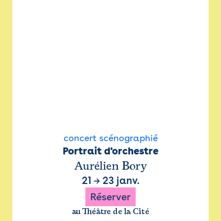
concert scénographié
Portrait d'orchestre
Aurélien Bory
21
→
23 janv.
Réserver
au Théâtre de la Cité