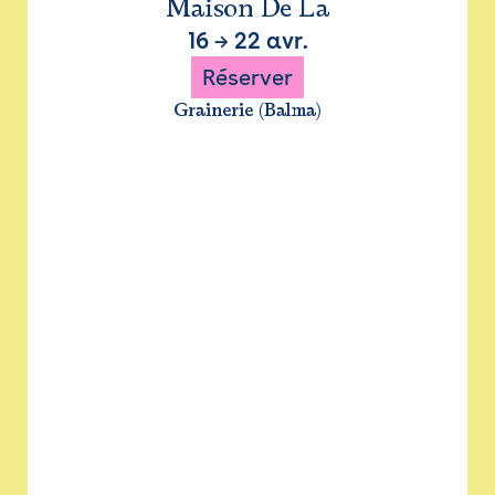
Maison De La
16
→
22 avr.
Réserver
Grainerie (Balma)