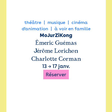
théâtre
musique
cinéma
d'animation
à voir en famille
MoJurZiKong
Émeric Guémas
Jérôme Lorichon
Charlotte Corman
13
→
17 janv.
Réserver