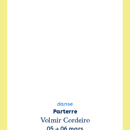
danse
Parterre
Volmir Cordeiro
05
→
06 mars