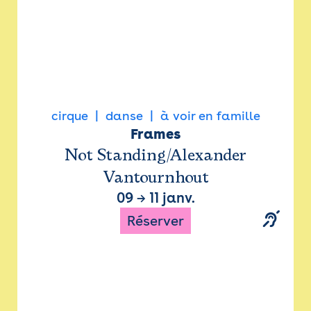
cirque
danse
à voir en famille
Frames
Not Standing/Alexander
Vantournhout
09
→
11 janv.
Réserver