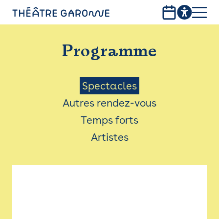
Aller
au
contenu
PROGRAMME
principal
Programme
INFOS PRATIQUES
AVEC LES PUBLICS
Menu
Spectacles
Autres rendez-vous
ACCESSIBILITÉ
Saison
Temps forts
LES PRODUCTIONS
Artistes
LE THÉÂTRE
Bistro
Billetterie