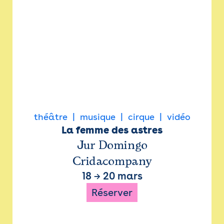
théâtre
musique
cirque
vidéo
La femme des astres
Jur Domingo
Cridacompany
18
→
20 mars
Réserver