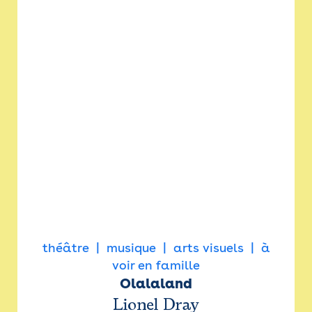
théâtre
musique
arts visuels
à
voir en famille
Olalaland
Lionel Dray