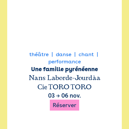
théâtre
danse
chant
performance
Une famille pyrénéenne
Nans Laborde-Jourdàa
Cie TORO TORO
03
→
06 nov.
Réserver