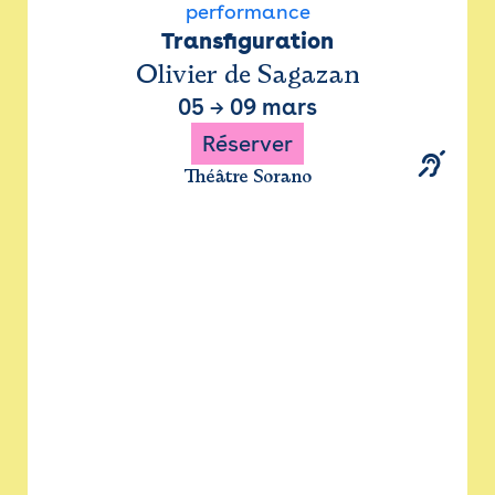
performance
Transfiguration
Olivier de Sagazan
05
→
09 mars
Réserver
Théâtre Sorano