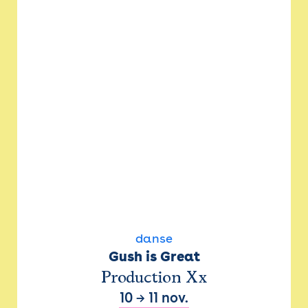
danse
Gush is Great
Production Xx
10
→
11 nov.