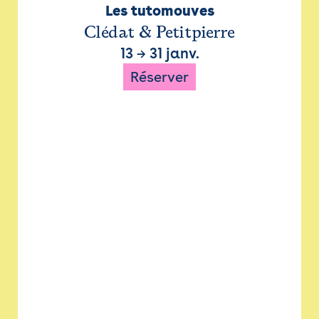
Les tutomouves
Clédat & Petitpierre
13
→
31 janv.
Réserver