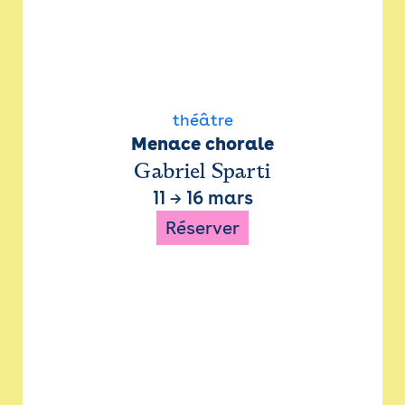
théâtre
Menace chorale
Gabriel Sparti
11
→
16 mars
Réserver