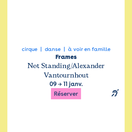
cirque
danse
à voir en famille
Frames
Not Standing/Alexander
Vantournhout
09
→
11 janv.
Réserver