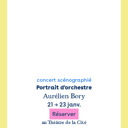
concert scénographié
Portrait d'orchestre
Aurélien Bory
21
→
23 janv.
Réserver
au Théâtre de la Cité