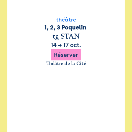
théâtre
1, 2, 3 Poquelin 
tg STAN
14
→
17 oct.
Réserver
Théâtre de la Cité