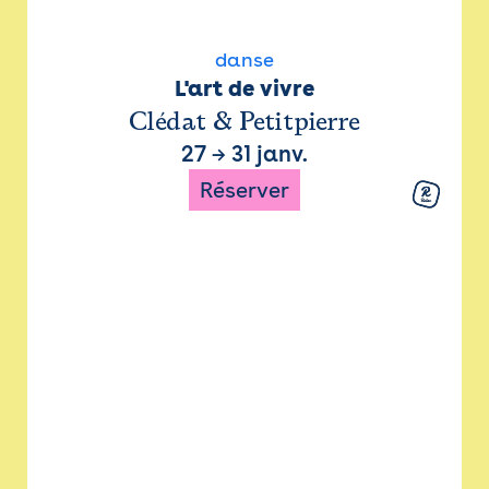
danse
L'art de vivre
Clédat & Petitpierre
27
→
31 janv.
Réserver