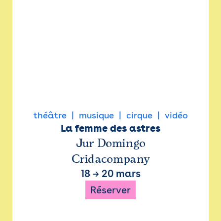
théâtre
musique
cirque
vidéo
La femme des astres
Jur Domingo
Cridacompany
18
→
20 mars
Réserver