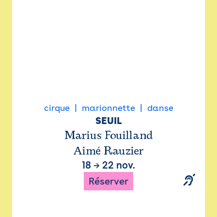
cirque
marionnette
danse
SEUIL
Marius Fouilland
Aimé Rauzier
18
→
22 nov.
Réserver