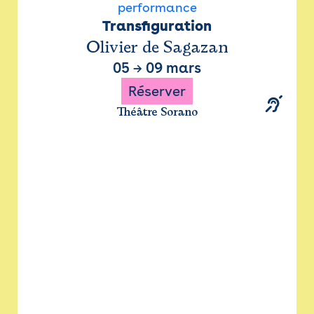
performance
Transfiguration
Olivier de Sagazan
05
→
09 mars
Réserver
Théâtre Sorano