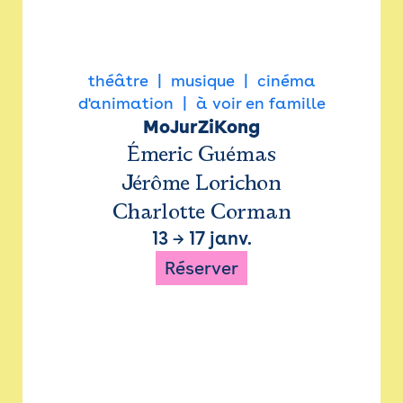
théâtre
musique
cinéma
d'animation
à voir en famille
MoJurZiKong
Émeric Guémas
Jérôme Lorichon
Charlotte Corman
13
→
17 janv.
Réserver