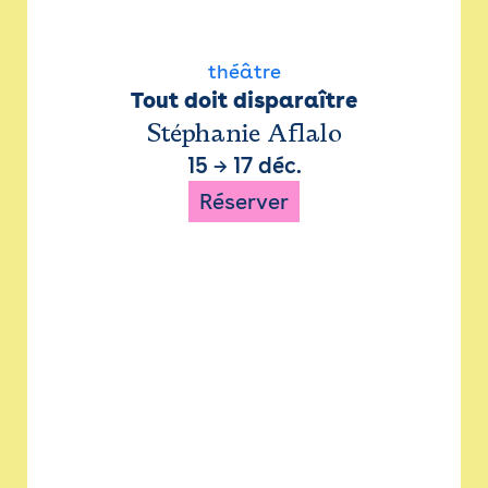
théâtre
Tout doit disparaître
Stéphanie Aflalo
15
→
17 déc.
Réserver