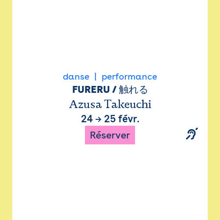
danse
performance
FURERU / 触れる
Azusa Takeuchi
24
→
25 févr.
Réserver