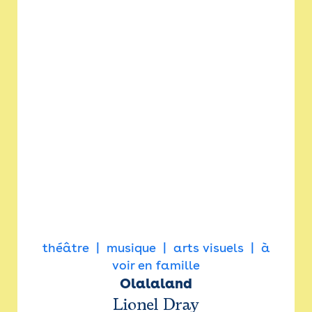
théâtre
musique
arts visuels
à
voir en famille
Olalaland
Lionel Dray