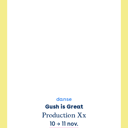
danse
Gush is Great
Production Xx
10
→
11 nov.