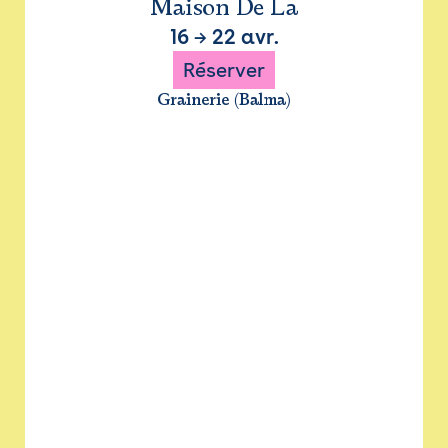
Maison De La
16
→
22 avr.
Réserver
Grainerie (Balma)