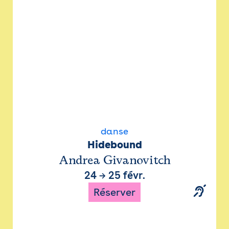
danse
Hidebound
Andrea Givanovitch
24
→
25 févr.
Réserver