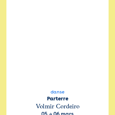
danse
Parterre
Volmir Cordeiro
05
→
06 mars