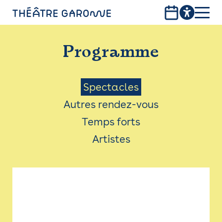
Aller
au
contenu
PROGRAMME
principal
Programme
INFOS PRATIQUES
AVEC LES PUBLICS
Menu
Spectacles
Autres rendez-vous
ACCESSIBILITÉ
Saison
Temps forts
LES PRODUCTIONS
Artistes
LE THÉÂTRE
Bistro
Billetterie