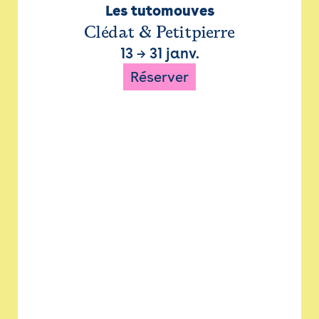
Les tutomouves
Clédat & Petitpierre
13
→
31 janv.
Réserver