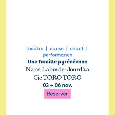
théâtre
danse
chant
performance
Une famille pyrénéenne
Nans Laborde-Jourdàa
Cie TORO TORO
03
→
06 nov.
Réserver