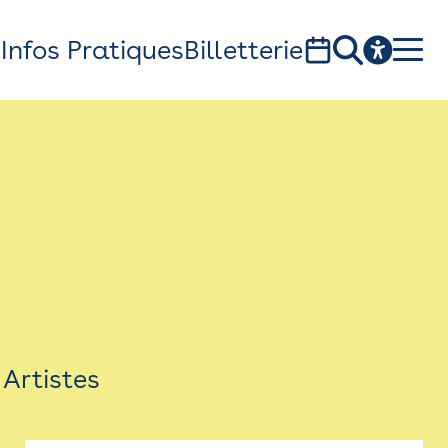
s
Infos Pratiques
Billetterie
Bistro
Billetterie
Newsletter
Espace presse
Artistes
théâtre Garonne, scène européenne
1, av. du Chateau d'eau - 31300 Toulouse