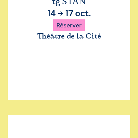
tg STAN
14
→
17 oct.
Réserver
Théâtre de la Cité