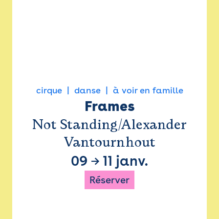
cirque
danse
à voir en famille
Frames
Not Standing/Alexander
Vantournhout
09
→
11 janv.
Réserver