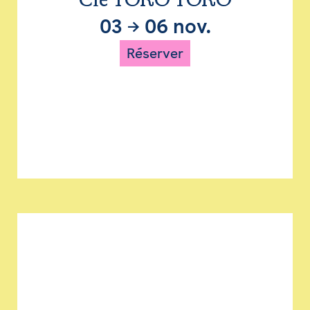
Cie TORO TORO
03
→
06 nov.
Réserver