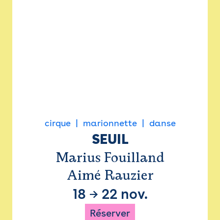
cirque
marionnette
danse
SEUIL
Marius Fouilland
Aimé Rauzier
18
→
22 nov.
Réserver