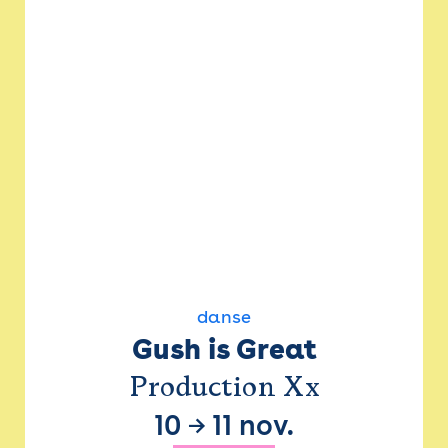
danse
Gush is Great
Production Xx
10
→
11 nov.