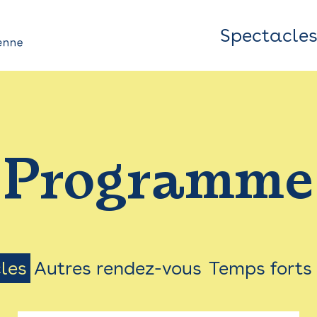
Spectacle
Top
Bar
/
Programme
Menu
les
Autres rendez-vous
Temps forts
on