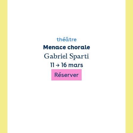
théâtre
Menace chorale
Gabriel Sparti
11
→
16 mars
Réserver