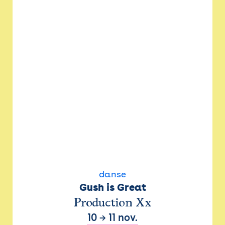
danse
Gush is Great
Production Xx
10
→
11 nov.