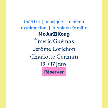
théâtre
musique
cinéma
d'animation
à voir en famille
MoJurZiKong
Émeric Guémas
Jérôme Lorichon
Charlotte Corman
13
→
17 janv.
Réserver