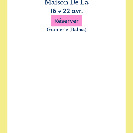
Maison De La
16
→
22 avr.
Réserver
Grainerie (Balma)