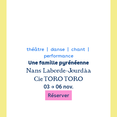
théâtre
danse
chant
performance
Une famille pyrénéenne
Nans Laborde-Jourdàa
Cie TORO TORO
03
→
06 nov.
Réserver