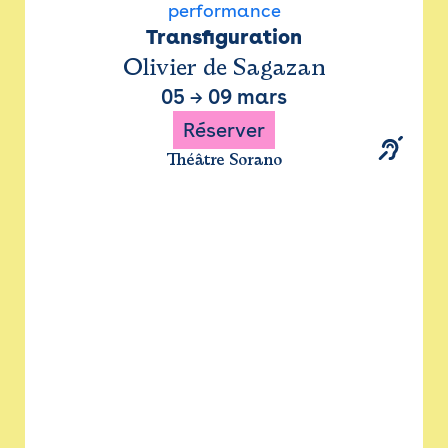
performance
Transfiguration
Olivier de Sagazan
05
→
09 mars
Réserver
Théâtre Sorano