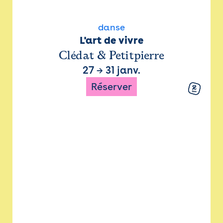
danse
L'art de vivre
Clédat & Petitpierre
27
→
31 janv.
Réserver