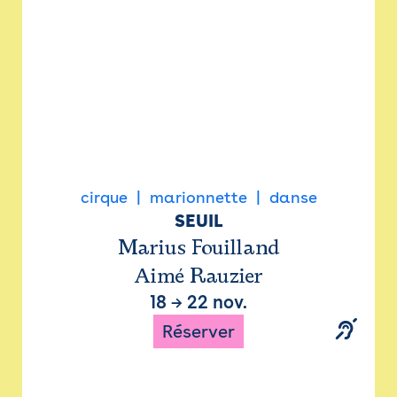
cirque
marionnette
danse
SEUIL
Marius Fouilland
Aimé Rauzier
18
→
22 nov.
Réserver