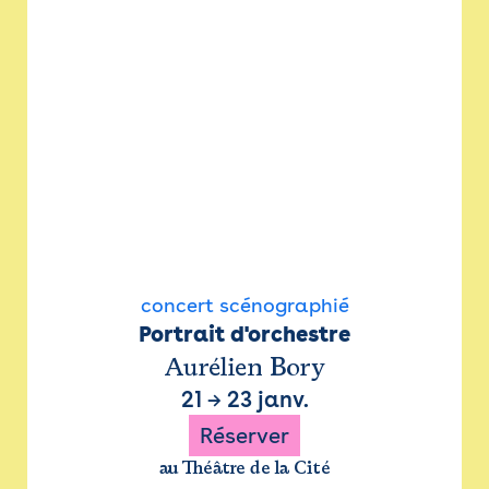
concert scénographié
Portrait d'orchestre
Aurélien Bory
21
→
23 janv.
Réserver
au Théâtre de la Cité