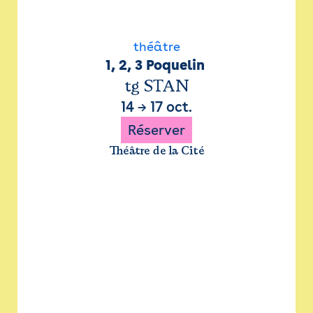
théâtre
1, 2, 3 Poquelin 
tg STAN
14
→
17 oct.
Réserver
Théâtre de la Cité