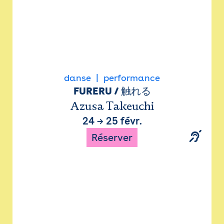
danse
performance
FURERU / 触れる
Azusa Takeuchi
24
→
25 févr.
Réserver