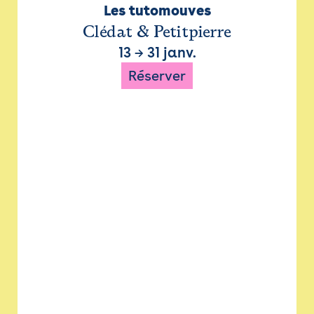
Les tutomouves
Clédat & Petitpierre
13
→
31 janv.
Réserver