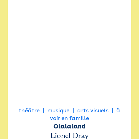
théâtre
musique
arts visuels
à
voir en famille
Olalaland
Lionel Dray