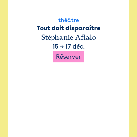
théâtre
Tout doit disparaître
Stéphanie Aflalo
15
→
17 déc.
Réserver