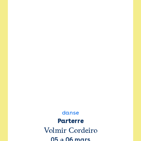
danse
Parterre
Volmir Cordeiro
05
→
06 mars