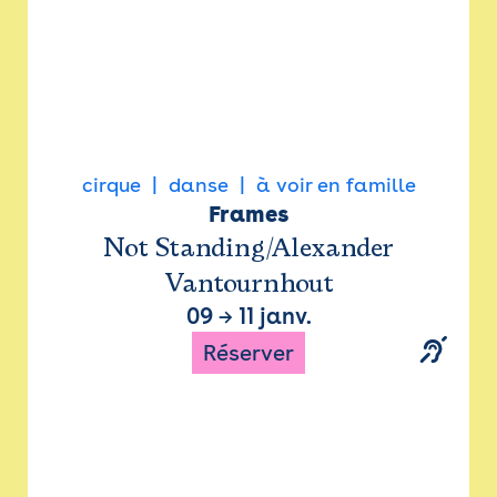
cirque
danse
à voir en famille
Frames
Not Standing/Alexander
Vantournhout
09
→
11 janv.
Réserver