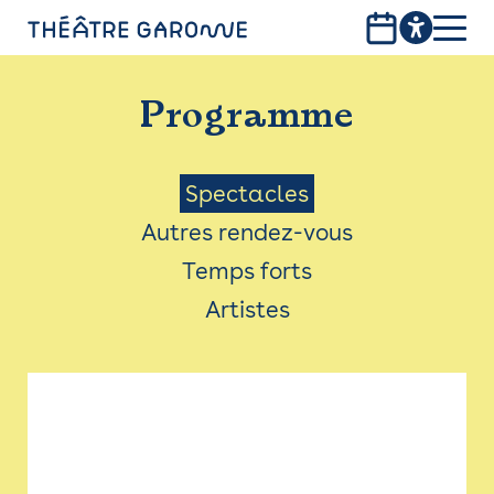
Aller
au
contenu
PROGRAMME
principal
Programme
INFOS PRATIQUES
AVEC LES PUBLICS
Menu
Spectacles
Autres rendez-vous
ACCESSIBILITÉ
Saison
Temps forts
LES PRODUCTIONS
Artistes
LE THÉÂTRE
Bistro
Billetterie