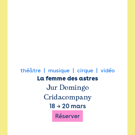
théâtre
musique
cirque
vidéo
La femme des astres
Jur Domingo
Cridacompany
18
→
20 mars
Réserver