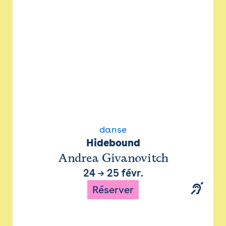
danse
Hidebound
Andrea Givanovitch
24
→
25 févr.
Réserver