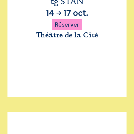
tg STAN
14
→
17 oct.
Réserver
Théâtre de la Cité