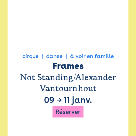
cirque
danse
à voir en famille
Frames
Not Standing/Alexander
Vantournhout
09
→
11 janv.
Réserver