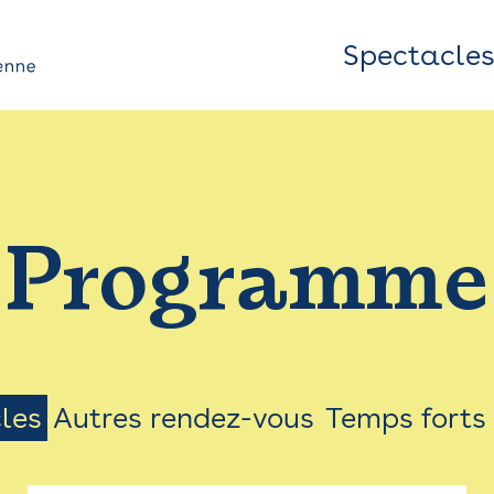
Spectacle
Top
Bar
/
Programme
Menu
les
Autres rendez-vous
Temps forts
on