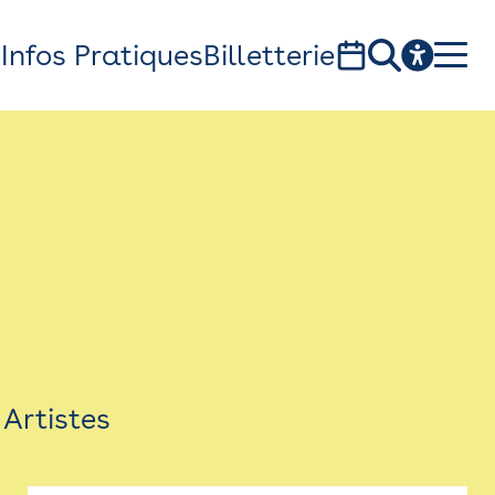
s
Infos Pratiques
Billetterie
Bistro
Billetterie
Newsletter
Espace presse
Artistes
théâtre Garonne, scène européenne
1, av. du Chateau d'eau - 31300 Toulouse