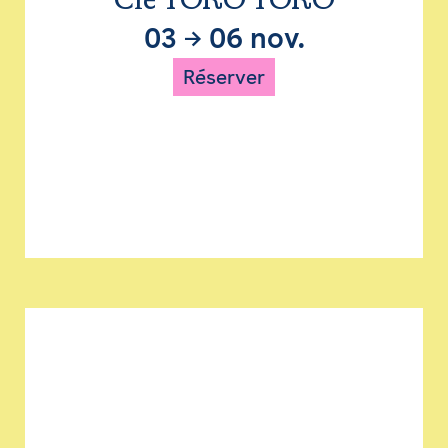
Cie TORO TORO
03
→
06 nov.
Réserver