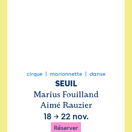
cirque
marionnette
danse
SEUIL
Marius Fouilland
Aimé Rauzier
18
→
22 nov.
Réserver