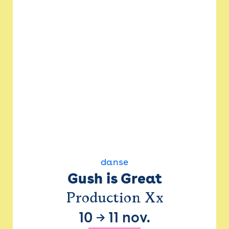
danse
Gush is Great
Production Xx
10
→
11 nov.