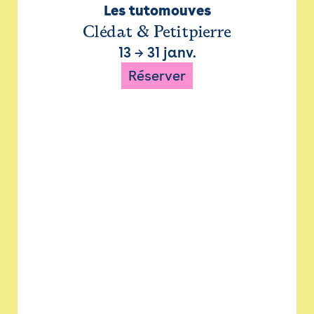
Les tutomouves
Clédat & Petitpierre
13
→
31 janv.
Réserver