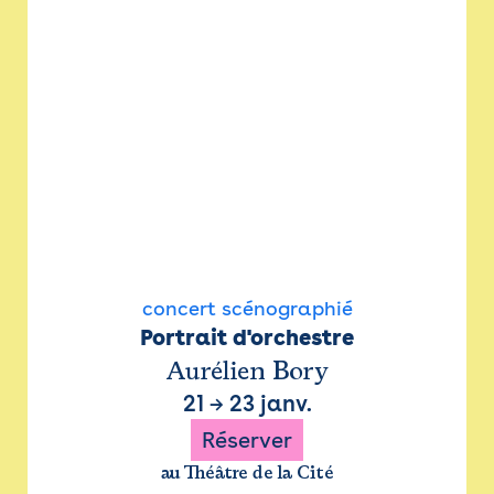
concert scénographié
Portrait d'orchestre
Aurélien Bory
21
→
23 janv.
Réserver
au Théâtre de la Cité