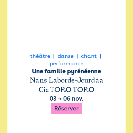
théâtre
danse
chant
performance
Une famille pyrénéenne
Nans Laborde-Jourdàa
Cie TORO TORO
03
→
06 nov.
Réserver