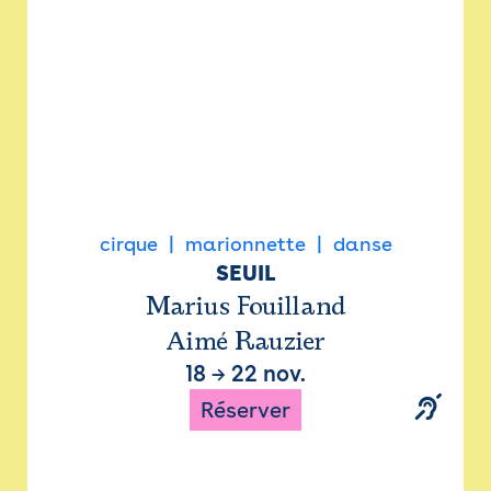
cirque
marionnette
danse
SEUIL
Marius Fouilland
Aimé Rauzier
18
→
22 nov.
Réserver