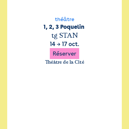
théâtre
1, 2, 3 Poquelin 
tg STAN
14
→
17 oct.
Réserver
Théâtre de la Cité