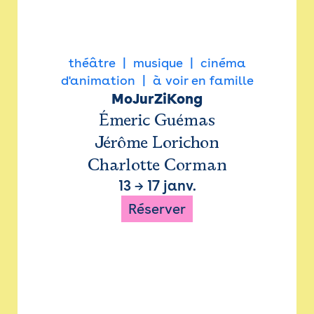
théâtre
musique
cinéma
d'animation
à voir en famille
MoJurZiKong
Émeric Guémas
Jérôme Lorichon
Charlotte Corman
13
→
17 janv.
Réserver