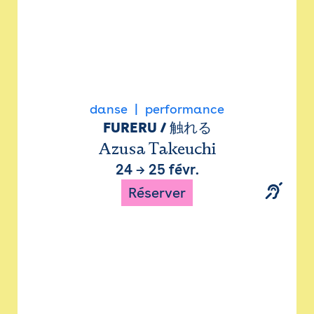
danse
performance
FURERU / 触れる
Azusa Takeuchi
24
→
25 févr.
Réserver