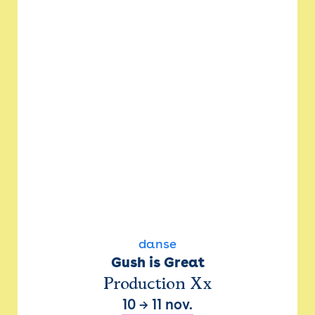
danse
Gush is Great
Production Xx
10
→
11 nov.