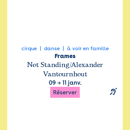
cirque
danse
à voir en famille
Frames
Not Standing/Alexander
Vantournhout
09
→
11 janv.
Réserver