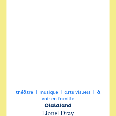
théâtre
musique
arts visuels
à
voir en famille
Olalaland
Lionel Dray