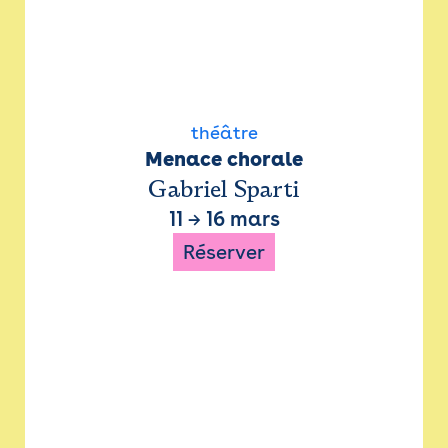
théâtre
Menace chorale
Gabriel Sparti
11
→
16 mars
Réserver