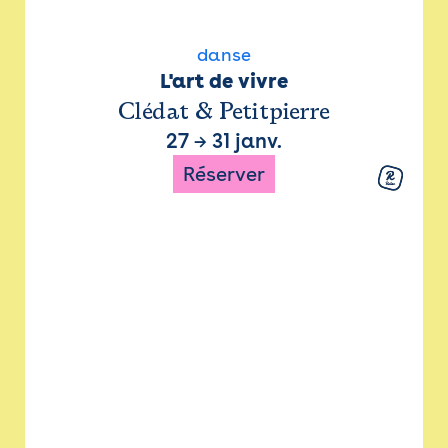
danse
L'art de vivre
Clédat & Petitpierre
27
→
31 janv.
Réserver