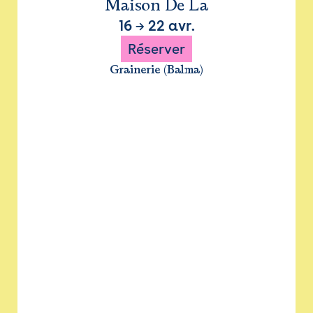
Maison De La
16
→
22 avr.
Réserver
Grainerie (Balma)