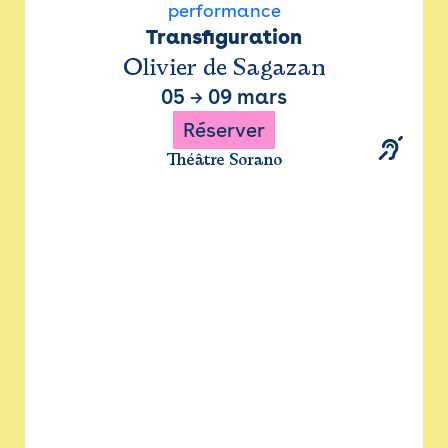
performance
Transfiguration
Olivier de Sagazan
05
→
09 mars
Réserver
Théâtre Sorano