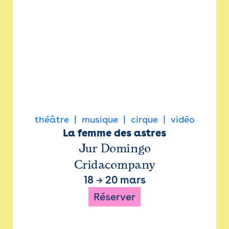
théâtre
musique
cirque
vidéo
La femme des astres
Jur Domingo
Cridacompany
18
→
20 mars
Réserver