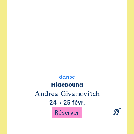
danse
Hidebound
Andrea Givanovitch
24
→
25 févr.
Réserver