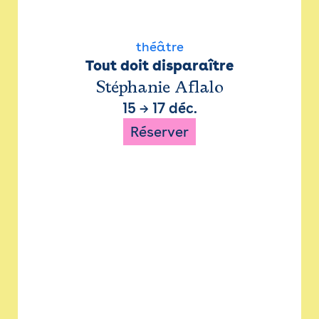
théâtre
Tout doit disparaître
Stéphanie Aflalo
15
→
17 déc.
Réserver