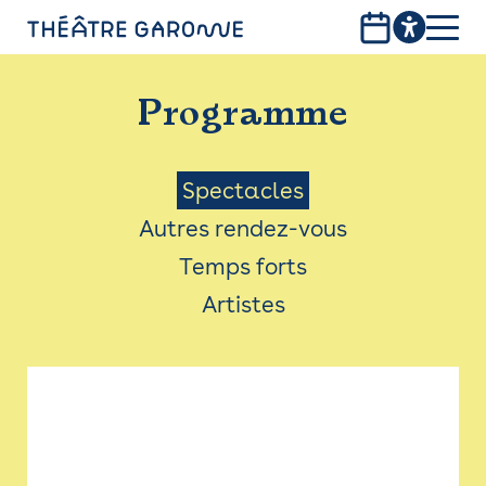
Aller
au
contenu
PROGRAMME
principal
Programme
INFOS PRATIQUES
AVEC LES PUBLICS
Menu
Spectacles
Autres rendez-vous
ACCESSIBILITÉ
Saison
Temps forts
LES PRODUCTIONS
Artistes
LE THÉÂTRE
Bistro
Billetterie