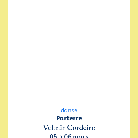
danse
Parterre
Volmir Cordeiro
05
→
06 mars