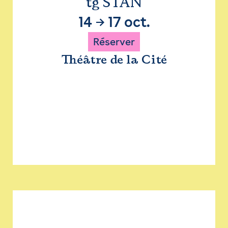
tg STAN
14
→
17 oct.
Réserver
Théâtre de la Cité