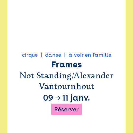
cirque
danse
à voir en famille
Frames
Not Standing/Alexander
Vantournhout
09
→
11 janv.
Réserver