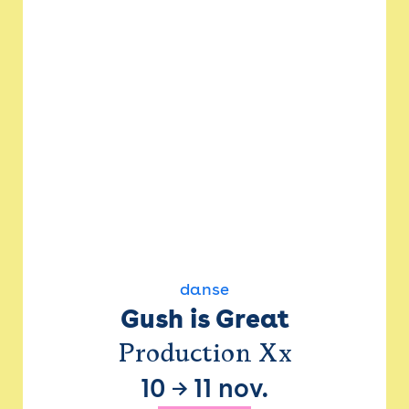
danse
Gush is Great
Production Xx
10
→
11 nov.