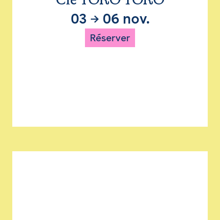
Cie TORO TORO
03
→
06 nov.
Réserver