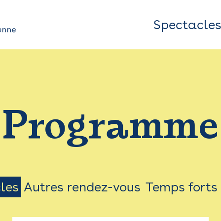
Spectacle
Top
Bar
/
Programme
Menu
les
Autres rendez-vous
Temps forts
on