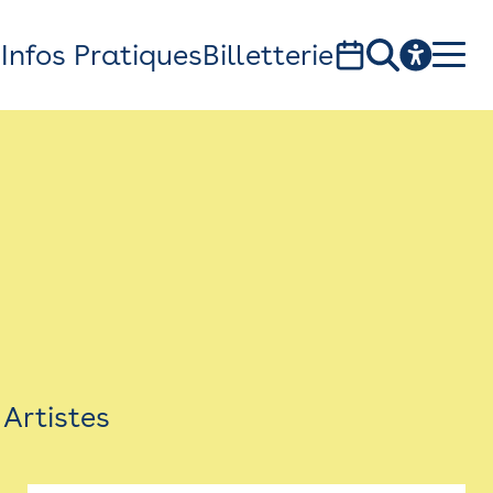
s
Infos Pratiques
Billetterie
Bistro
Billetterie
Newsletter
Espace presse
Artistes
théâtre Garonne, scène européenne
1, av. du Chateau d'eau - 31300 Toulouse