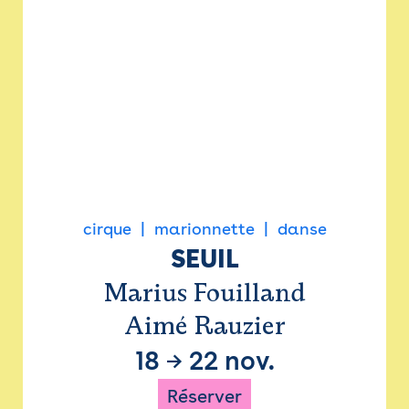
cirque
marionnette
danse
SEUIL
Marius Fouilland
Aimé Rauzier
18
→
22 nov.
Réserver