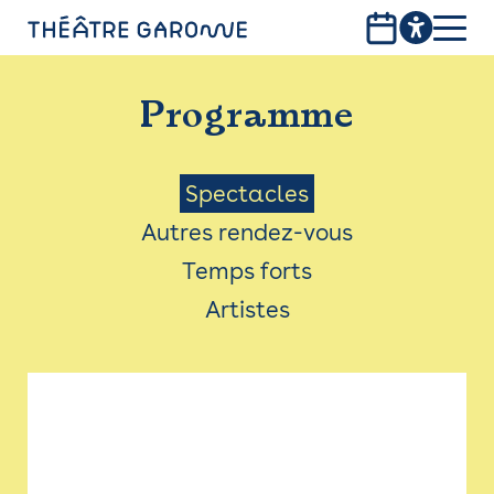
Aller
au
contenu
PROGRAMME
principal
Programme
INFOS PRATIQUES
AVEC LES PUBLICS
Menu
Spectacles
Autres rendez-vous
ACCESSIBILITÉ
Saison
Temps forts
LES PRODUCTIONS
Artistes
LE THÉÂTRE
Bistro
Billetterie