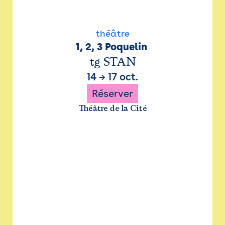
théâtre
1, 2, 3 Poquelin 
tg STAN
14
→
17 oct.
Réserver
Théâtre de la Cité