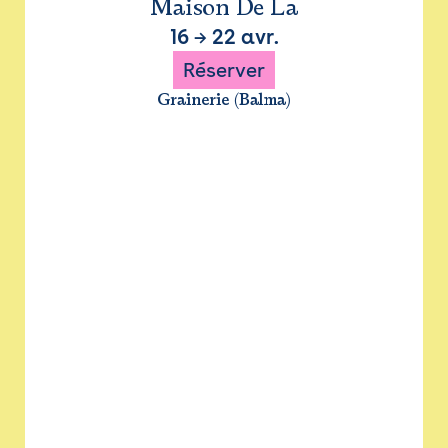
Maison De La
16
→
22 avr.
Réserver
Grainerie (Balma)