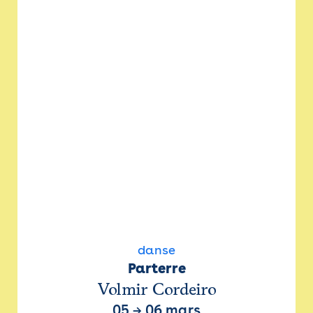
danse
Parterre
Volmir Cordeiro
05
→
06 mars