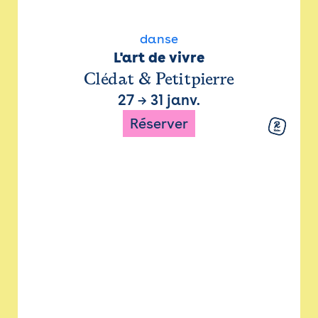
danse
L'art de vivre
Clédat & Petitpierre
27
→
31 janv.
Réserver