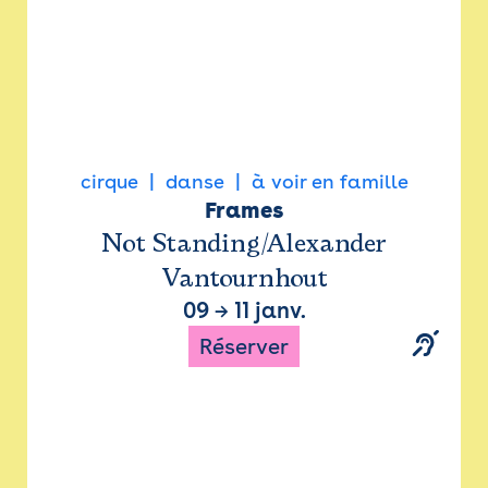
cirque
danse
à voir en famille
Frames
Not Standing/Alexander
Vantournhout
09
→
11 janv.
Réserver