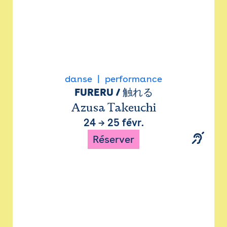
danse
performance
FURERU / 触れる
Azusa Takeuchi
24
→
25 févr.
Réserver