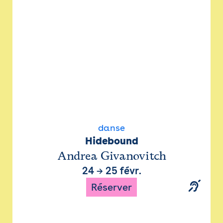
danse
Hidebound
Andrea Givanovitch
24
→
25 févr.
Réserver