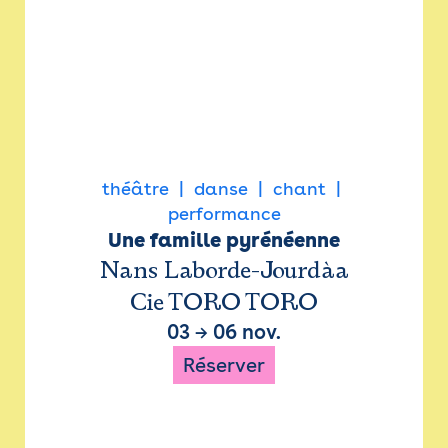
théâtre
danse
chant
performance
Une famille pyrénéenne
Nans Laborde-Jourdàa
Cie TORO TORO
03
→
06 nov.
Réserver