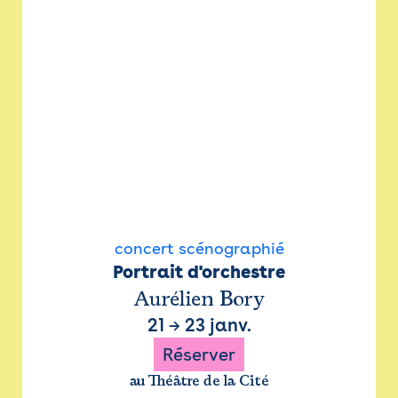
concert scénographié
Portrait d'orchestre
Aurélien Bory
21
→
23 janv.
Réserver
au Théâtre de la Cité