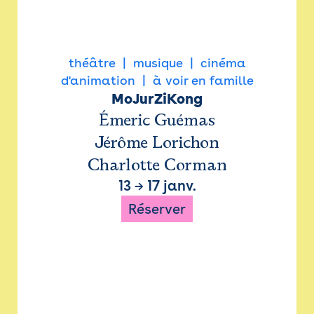
théâtre
musique
cinéma
d'animation
à voir en famille
MoJurZiKong
Émeric Guémas
Jérôme Lorichon
Charlotte Corman
13
→
17 janv.
Réserver