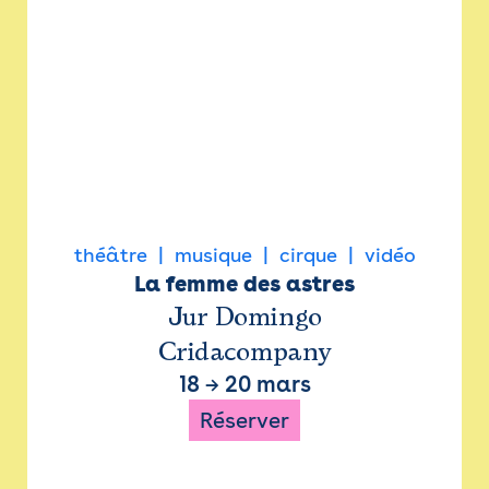
théâtre
musique
cirque
vidéo
La femme des astres
Jur Domingo
Cridacompany
18
→
20 mars
Réserver