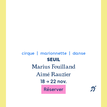
cirque
marionnette
danse
SEUIL
Marius Fouilland
Aimé Rauzier
18
→
22 nov.
Réserver