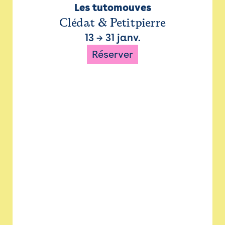
Les tutomouves
Clédat & Petitpierre
13
→
31 janv.
Réserver