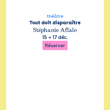
théâtre
Tout doit disparaître
Stéphanie Aflalo
15
→
17 déc.
Réserver