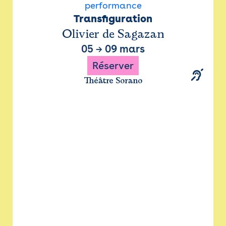
performance
Transfiguration
Olivier de Sagazan
05
→
09 mars
Réserver
Théâtre Sorano