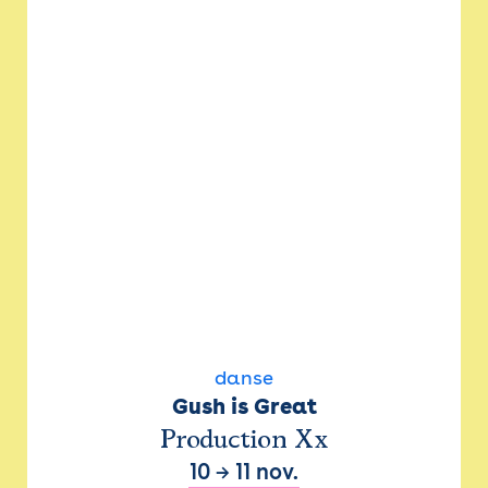
danse
Gush is Great
Production Xx
10
→
11 nov.