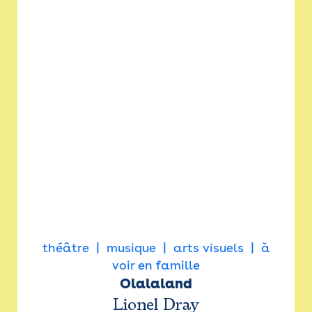
théâtre
musique
arts visuels
à
voir en famille
Olalaland
Lionel Dray