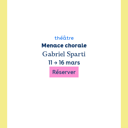
théâtre
Menace chorale
Gabriel Sparti
11
→
16 mars
Réserver