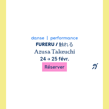
danse
performance
FURERU / 触れる
Azusa Takeuchi
24
→
25 févr.
Réserver