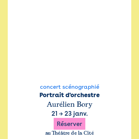
concert scénographié
Portrait d'orchestre
Aurélien Bory
21
→
23 janv.
Réserver
au Théâtre de la Cité