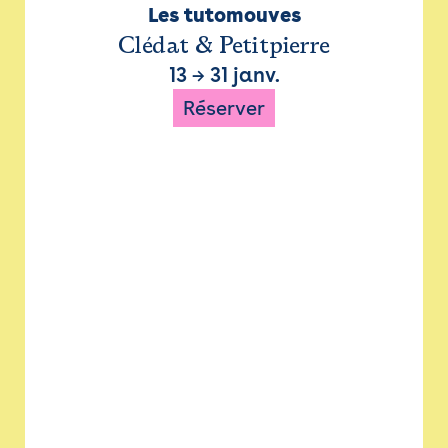
Les tutomouves
Clédat & Petitpierre
13
→
31 janv.
Réserver