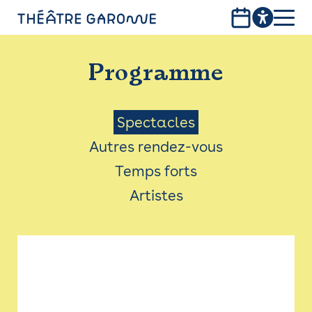
Aller
au
contenu
PROGRAMME
principal
Programme
INFOS PRATIQUES
AVEC LES PUBLICS
Menu
Spectacles
Autres rendez-vous
ACCESSIBILITÉ
Saison
Temps forts
LES PRODUCTIONS
Artistes
LE THÉÂTRE
Bistro
Billetterie