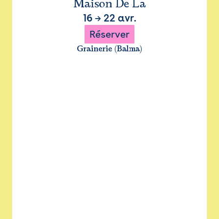
Maison De La
16
→
22 avr.
Réserver
Grainerie (Balma)