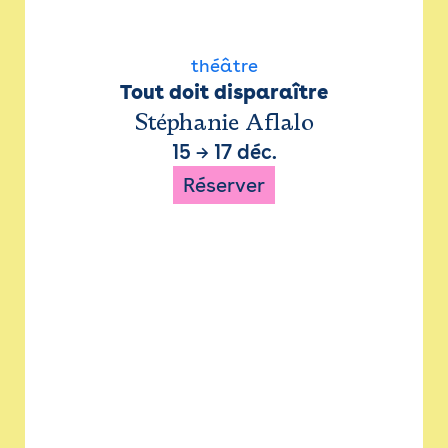
théâtre
Tout doit disparaître
Stéphanie Aflalo
15
→
17 déc.
Réserver