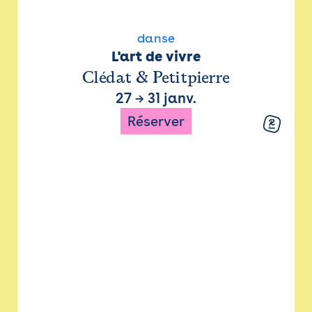
danse
L'art de vivre
Clédat & Petitpierre
27
→
31 janv.
Réserver