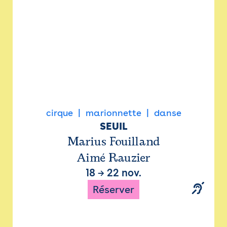
cirque
marionnette
danse
SEUIL
Marius Fouilland
Aimé Rauzier
18
→
22 nov.
Réserver