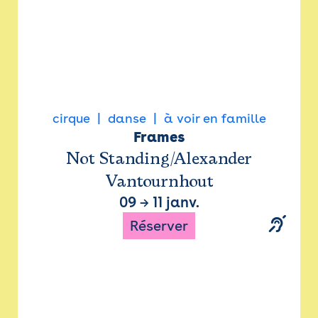
cirque
danse
à voir en famille
Frames
Not Standing/Alexander
Vantournhout
09
→
11 janv.
Réserver