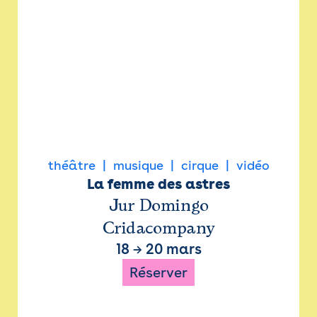
théâtre
musique
cirque
vidéo
La femme des astres
Jur Domingo
Cridacompany
18
→
20 mars
Réserver