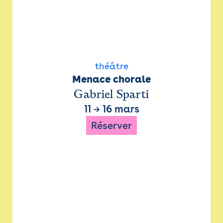
théâtre
Menace chorale
Gabriel Sparti
11
→
16 mars
Réserver