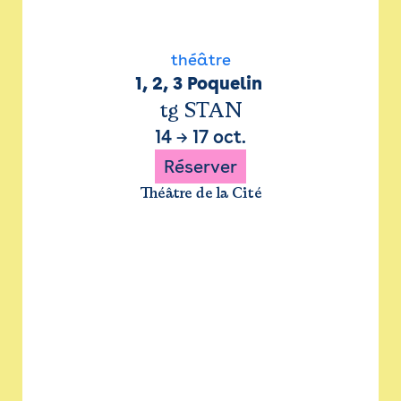
théâtre
1, 2, 3 Poquelin 
tg STAN
14
→
17 oct.
Réserver
Théâtre de la Cité