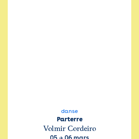
danse
Parterre
Volmir Cordeiro
05
→
06 mars