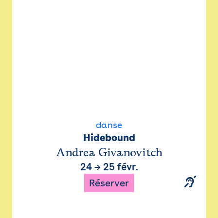
danse
Hidebound
Andrea Givanovitch
24
→
25 févr.
Réserver