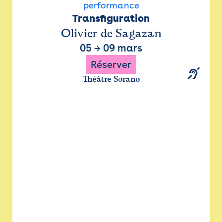
performance
Transfiguration
Olivier de Sagazan
05
→
09 mars
Réserver
Théâtre Sorano