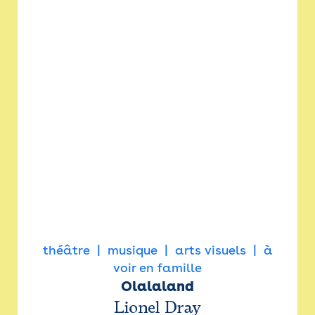
théâtre
musique
arts visuels
à
voir en famille
Olalaland
Lionel Dray