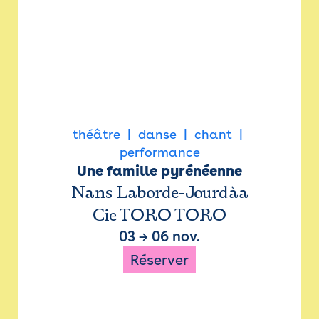
théâtre
danse
chant
performance
Une famille pyrénéenne
Nans Laborde-Jourdàa
Cie TORO TORO
03
→
06 nov.
Réserver