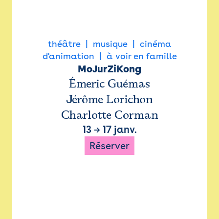
théâtre
musique
cinéma
d'animation
à voir en famille
MoJurZiKong
Émeric Guémas
Jérôme Lorichon
Charlotte Corman
13
→
17 janv.
Réserver