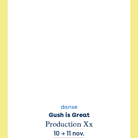
danse
Gush is Great
Production Xx
10
→
11 nov.