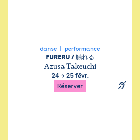
danse
performance
FURERU / 触れる
Azusa Takeuchi
24
→
25 févr.
Réserver