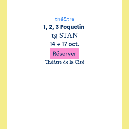
théâtre
1, 2, 3 Poquelin 
tg STAN
14
→
17 oct.
Réserver
Théâtre de la Cité