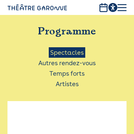
Aller
au
contenu
PROGRAMME
principal
Programme
INFOS PRATIQUES
AVEC LES PUBLICS
Menu
Spectacles
Autres rendez-vous
ACCESSIBILITÉ
Saison
Temps forts
LES PRODUCTIONS
Artistes
LE THÉÂTRE
Bistro
Billetterie