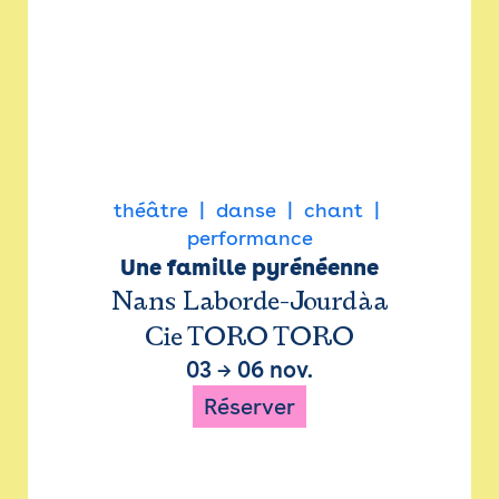
théâtre
danse
chant
performance
Une famille pyrénéenne
Nans Laborde-Jourdàa
Cie TORO TORO
03
→
06 nov.
Réserver