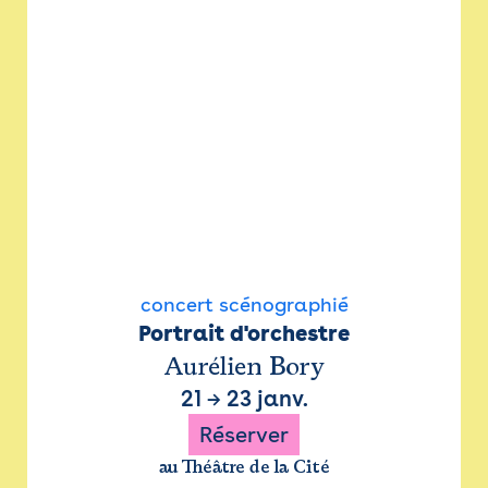
concert scénographié
Portrait d'orchestre
Aurélien Bory
21
→
23 janv.
Réserver
au Théâtre de la Cité