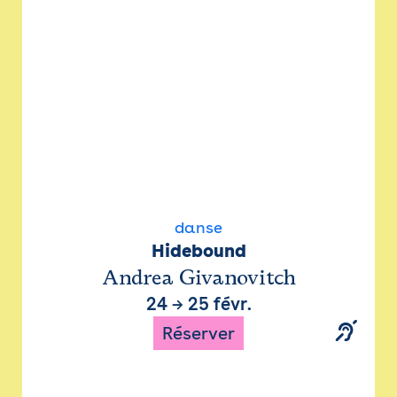
danse
Hidebound
Andrea Givanovitch
24
→
25 févr.
Réserver