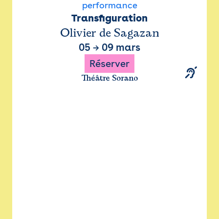
performance
Transfiguration
Olivier de Sagazan
05
→
09 mars
Réserver
Théâtre Sorano