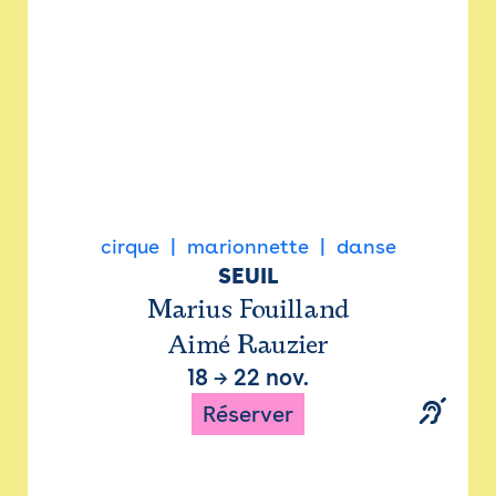
cirque
marionnette
danse
SEUIL
Marius Fouilland
Aimé Rauzier
18
→
22 nov.
Réserver