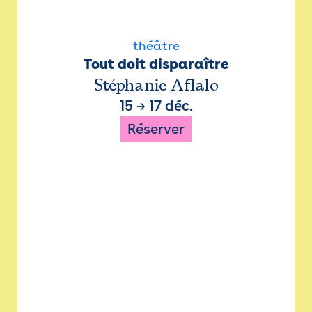
théâtre
Tout doit disparaître
Stéphanie Aflalo
15
→
17 déc.
Réserver