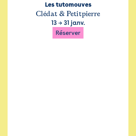
Les tutomouves
Clédat & Petitpierre
13
→
31 janv.
Réserver