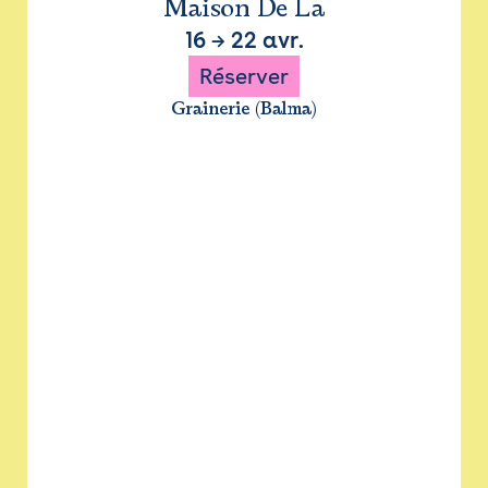
Maison De La
16
→
22 avr.
Réserver
Grainerie (Balma)