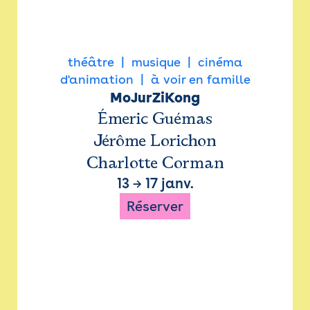
théâtre
musique
cinéma
d'animation
à voir en famille
MoJurZiKong
Émeric Guémas
Jérôme Lorichon
Charlotte Corman
13
→
17 janv.
Réserver