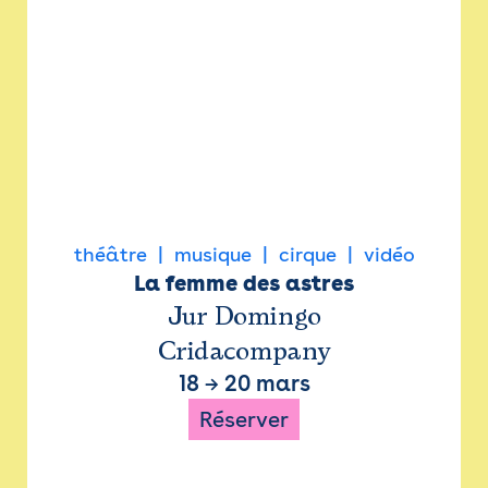
théâtre
musique
cirque
vidéo
La femme des astres
Jur Domingo
Cridacompany
18
→
20 mars
Réserver