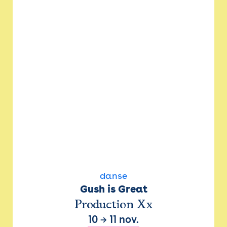
danse
Gush is Great
Production Xx
10
→
11 nov.