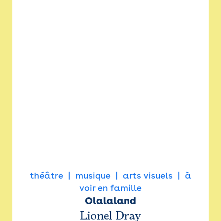
théâtre
musique
arts visuels
à
voir en famille
Olalaland
Lionel Dray