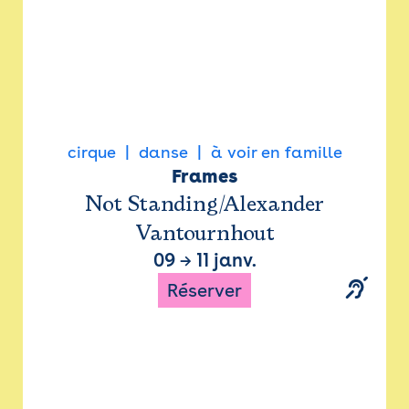
cirque
danse
à voir en famille
Frames
Not Standing/Alexander
Vantournhout
09
→
11 janv.
Réserver