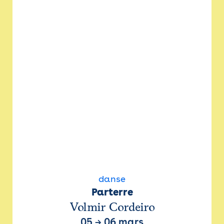
danse
Parterre
Volmir Cordeiro
05
→
06 mars