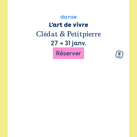
danse
L'art de vivre
Clédat & Petitpierre
27
→
31 janv.
Réserver