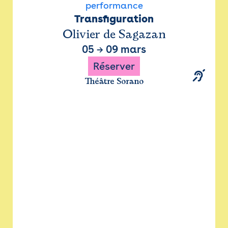
performance
Transfiguration
Olivier de Sagazan
05
→
09 mars
Réserver
Théâtre Sorano