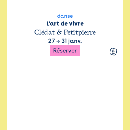
danse
L'art de vivre
Clédat & Petitpierre
27
→
31 janv.
Réserver