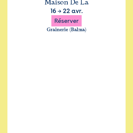
Maison De La
16
→
22 avr.
Réserver
Grainerie (Balma)