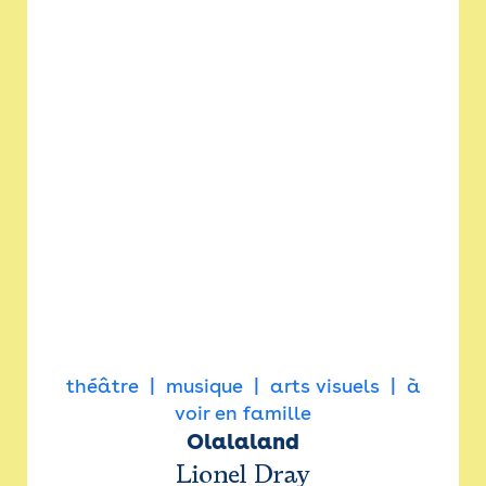
théâtre
musique
arts visuels
à
voir en famille
Olalaland
Lionel Dray