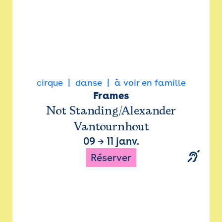
cirque
danse
à voir en famille
Frames
Not Standing/Alexander
Vantournhout
09
→
11 janv.
Réserver