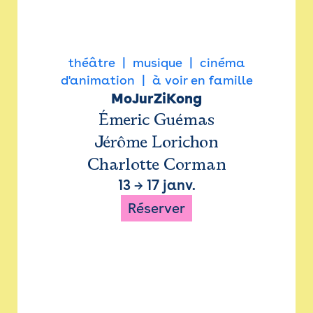
théâtre
musique
cinéma
d'animation
à voir en famille
MoJurZiKong
Émeric Guémas
Jérôme Lorichon
Charlotte Corman
13
→
17 janv.
Réserver