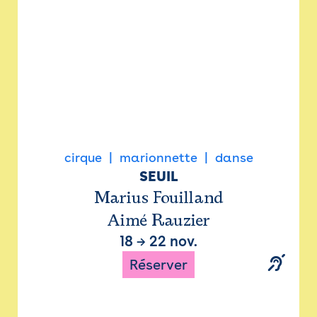
cirque
marionnette
danse
SEUIL
Marius Fouilland
Aimé Rauzier
18
→
22 nov.
Réserver