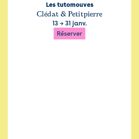
Les tutomouves
Clédat & Petitpierre
13
→
31 janv.
Réserver