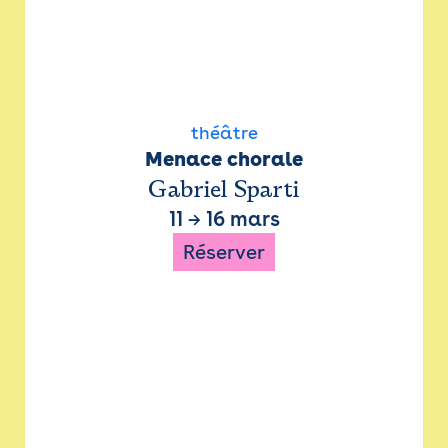
théâtre
Menace chorale
Gabriel Sparti
11
→
16 mars
Réserver