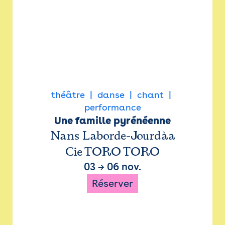
théâtre
danse
chant
performance
Une famille pyrénéenne
Nans Laborde-Jourdàa
Cie TORO TORO
03
→
06 nov.
Réserver