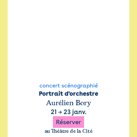
concert scénographié
Portrait d'orchestre
Aurélien Bory
21
→
23 janv.
Réserver
au Théâtre de la Cité