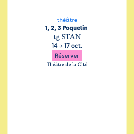
théâtre
1, 2, 3 Poquelin 
tg STAN
14
→
17 oct.
Réserver
Théâtre de la Cité