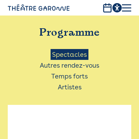
Aller
au
contenu
PROGRAMME
principal
Programme
INFOS PRATIQUES
AVEC LES PUBLICS
Menu
Spectacles
Autres rendez-vous
ACCESSIBILITÉ
Saison
Temps forts
LES PRODUCTIONS
Artistes
LE THÉÂTRE
Bistro
Billetterie