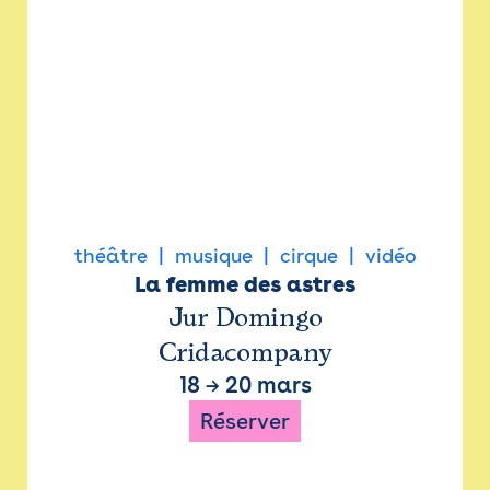
théâtre
musique
cirque
vidéo
La femme des astres
Jur Domingo
Cridacompany
18
→
20 mars
Réserver