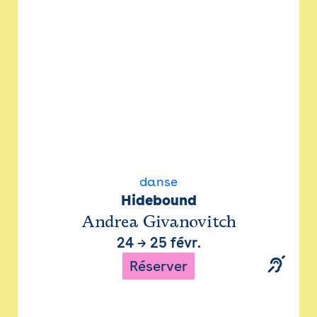
danse
Hidebound
Andrea Givanovitch
24
→
25 févr.
Réserver