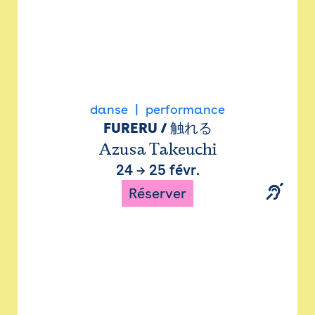
danse
performance
FURERU / 触れる
Azusa Takeuchi
24
→
25 févr.
Réserver