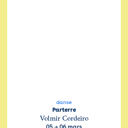
danse
Parterre
Volmir Cordeiro
05
→
06 mars