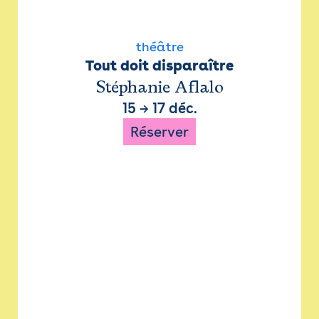
théâtre
Tout doit disparaître
Stéphanie Aflalo
15
→
17 déc.
Réserver