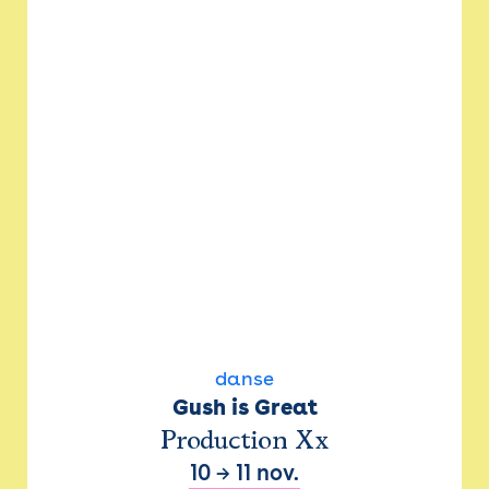
danse
Gush is Great
Production Xx
10
→
11 nov.