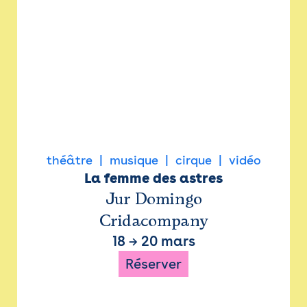
théâtre
musique
cirque
vidéo
La femme des astres
Jur Domingo
Cridacompany
18
→
20 mars
Réserver