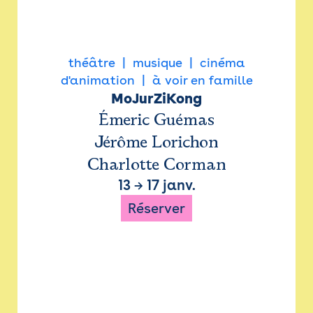
théâtre
musique
cinéma
d'animation
à voir en famille
MoJurZiKong
Émeric Guémas
Jérôme Lorichon
Charlotte Corman
13
→
17 janv.
Réserver