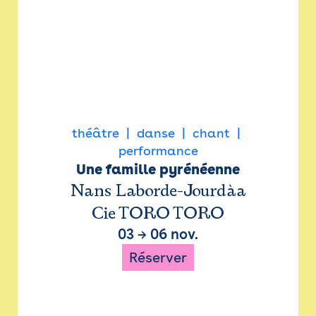
théâtre
danse
chant
performance
Une famille pyrénéenne
Nans Laborde-Jourdàa
Cie TORO TORO
03
→
06 nov.
Réserver