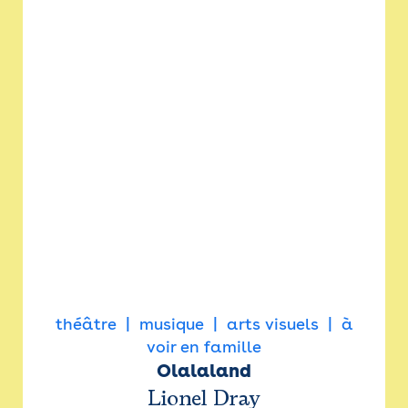
théâtre
musique
arts visuels
à
voir en famille
Olalaland
Lionel Dray