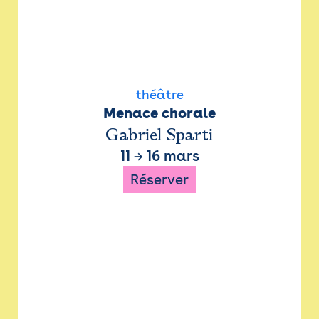
théâtre
Menace chorale
Gabriel Sparti
11
→
16 mars
Réserver