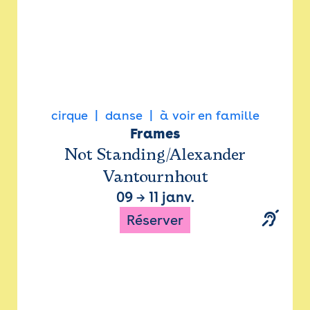
cirque
danse
à voir en famille
Frames
Not Standing/Alexander
Vantournhout
09
→
11 janv.
Réserver