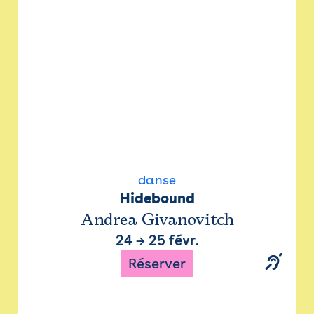
danse
Hidebound
Andrea Givanovitch
24
→
25 févr.
Réserver