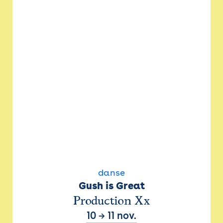
danse
Gush is Great
Production Xx
10
→
11 nov.