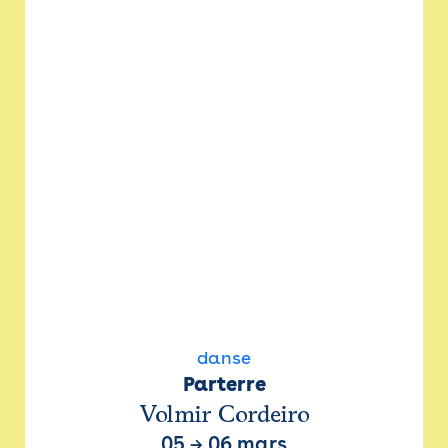
danse
Parterre
Volmir Cordeiro
05
→
06 mars