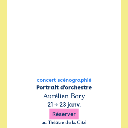
concert scénographié
Portrait d'orchestre
Aurélien Bory
21
→
23 janv.
Réserver
au Théâtre de la Cité