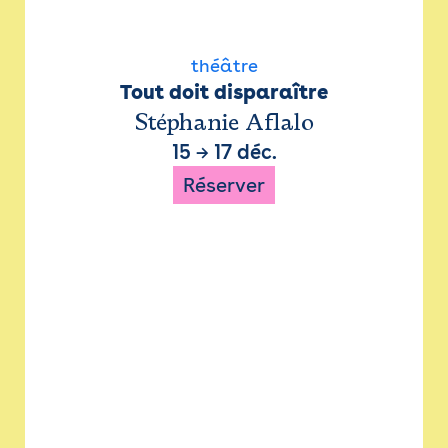
théâtre
Tout doit disparaître
Stéphanie Aflalo
15
→
17 déc.
Réserver