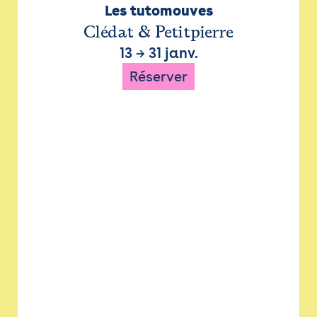
Les tutomouves
Clédat & Petitpierre
13
→
31 janv.
Réserver