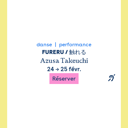
danse
performance
FURERU / 触れる
Azusa Takeuchi
24
→
25 févr.
Réserver