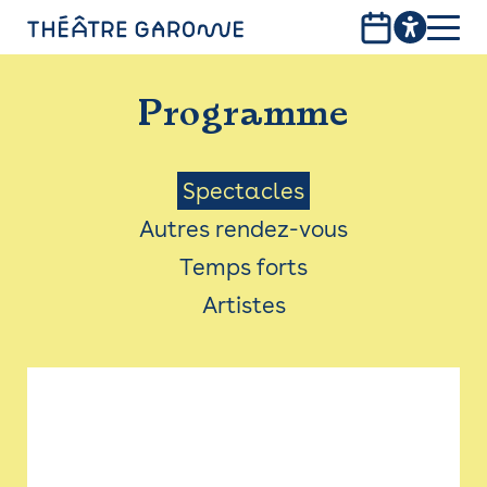
Aller
au
contenu
PROGRAMME
principal
Programme
INFOS PRATIQUES
AVEC LES PUBLICS
Menu
Spectacles
Autres rendez-vous
ACCESSIBILITÉ
Saison
Temps forts
LES PRODUCTIONS
Artistes
LE THÉÂTRE
Bistro
Billetterie