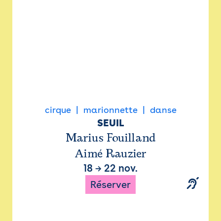
cirque
marionnette
danse
SEUIL
Marius Fouilland
Aimé Rauzier
18
→
22 nov.
Réserver