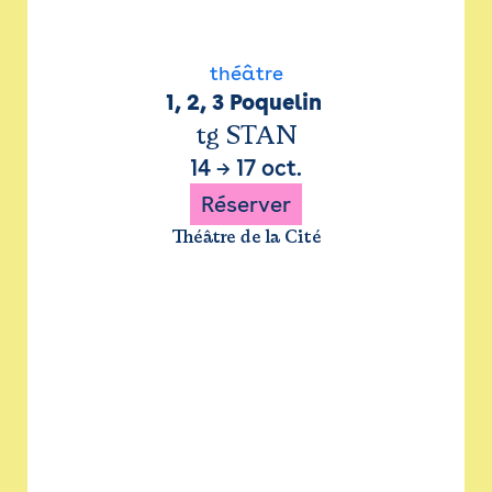
théâtre
1, 2, 3 Poquelin 
tg STAN
14
→
17 oct.
Réserver
Théâtre de la Cité