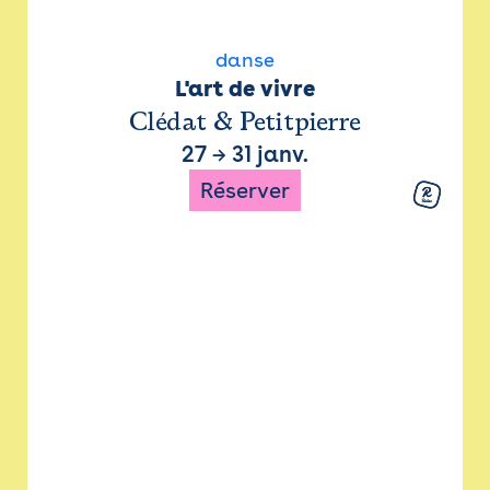
danse
L'art de vivre
Clédat & Petitpierre
27
→
31 janv.
Réserver