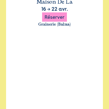
Maison De La
16
→
22 avr.
Réserver
Grainerie (Balma)