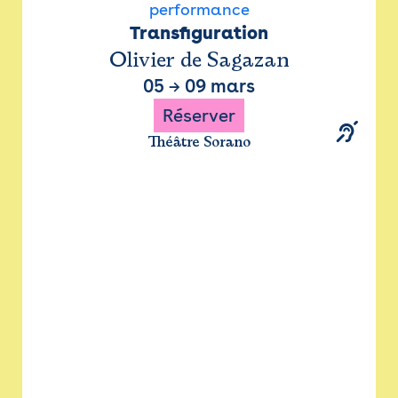
performance
Transfiguration
Olivier de Sagazan
05
→
09 mars
Réserver
Théâtre Sorano