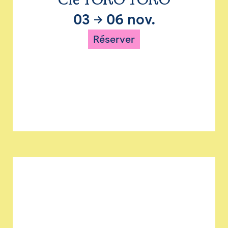
Cie TORO TORO
03
→
06 nov.
Réserver