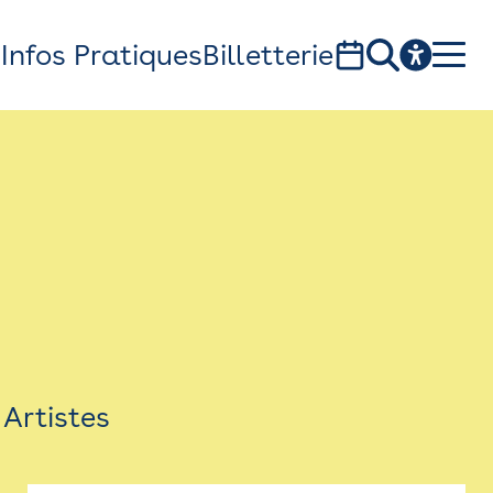
s
Infos Pratiques
Billetterie
Bistro
Billetterie
Newsletter
Espace presse
Artistes
théâtre Garonne, scène européenne
1, av. du Chateau d'eau - 31300 Toulouse