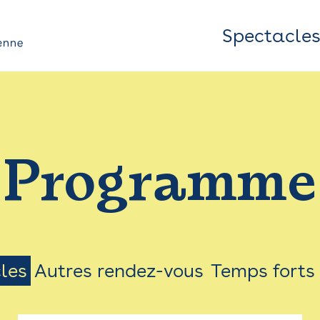
Spectacle
Top
Bar
/
Programme
Menu
les
Autres rendez-vous
Temps forts
on