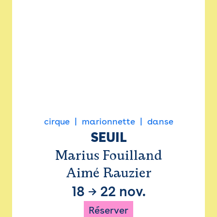
cirque
marionnette
danse
SEUIL
Marius Fouilland
Aimé Rauzier
18
→
22 nov.
Réserver