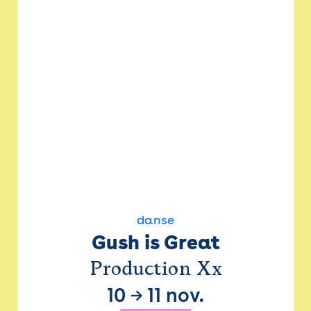
danse
Gush is Great
Production Xx
10
→
11 nov.