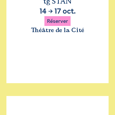
tg STAN
14
→
17 oct.
Réserver
Théâtre de la Cité