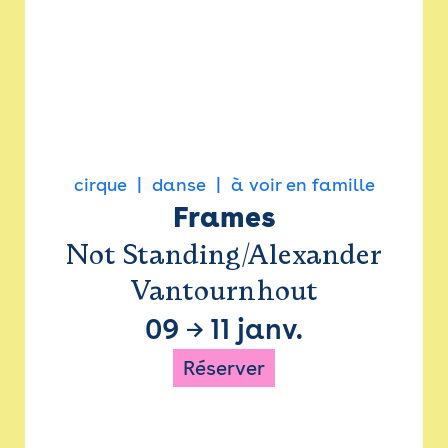
cirque
danse
à voir en famille
Frames
Not Standing/Alexander
Vantournhout
09
→
11 janv.
Réserver